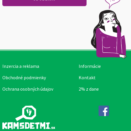
Inzercia a reklama
Informácie
Obchodné podmienky
Kontakt
Ochrana osobných údajov
2% z dane
Facebook