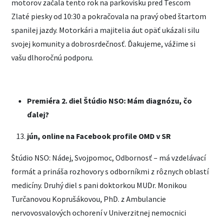
motorov začala tento rok na parkovisku pred Tescom
Zlaté piesky od 10:30 a pokračovala na pravý obed štartom
spanilej jazdy. Motorkári a majitelia áut opäť ukázali silu
svojej komunity a dobrosrdečnosť. Ďakujeme, vážime si
vašu dlhoročnú podporu.
Premiéra 2. diel Štúdio NSO: Mám diagnózu, čo
ďalej?
jún,
online na Facebook profile OMD v SR
Štúdio NSO: Nádej, Svojpomoc, Odbornosť – má vzdelávací
formát a prináša rozhovory s odborníkmi z rôznych oblastí
medicíny. Druhý diel s pani doktorkou MUDr. Monikou
Turčanovou Koprušákovou, PhD. z Ambulancie
nervovosvalových ochorení v Univerzitnej nemocnici