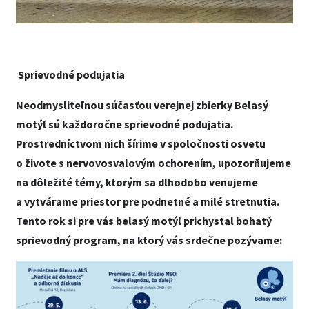
Sprievodné podujatia
Neodmysliteľnou súčasťou verejnej zbierky Belasý
motýľ sú každoročne sprievodné podujatia.
Prostredníctvom nich šírime v spoločnosti osvetu
o živote s nervovosvalovým ochorením, upozorňujeme
na dôležité témy, ktorým sa dlhodobo venujeme
a vytvárame priestor pre podnetné a milé stretnutia.
Tento rok si pre vás belasý motýľ prichystal bohatý
sprievodný program, na ktorý vás srdečne pozývame: