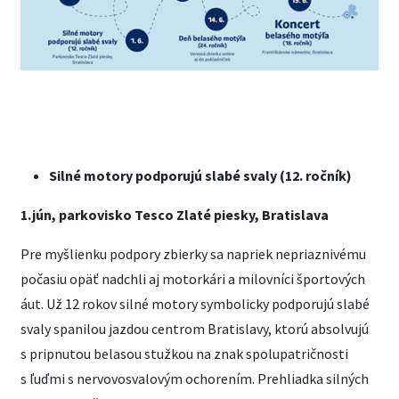
Silné motory podporujú slabé svaly (12. ročník)
1.jún, parkovisko Tesco Zlaté piesky, Bratislava
Pre myšlienku podpory zbierky sa napriek nepriaznivému
počasiu opäť nadchli aj motorkári a milovníci športových
áut. Už 12 rokov silné motory symbolicky podporujú slabé
svaly spanilou jazdou centrom Bratislavy, ktorú absolvujú
s pripnutou belasou stužkou na znak spolupatričnosti
s ľuďmi s nervovosvalovým ochorením. Prehliadka silných