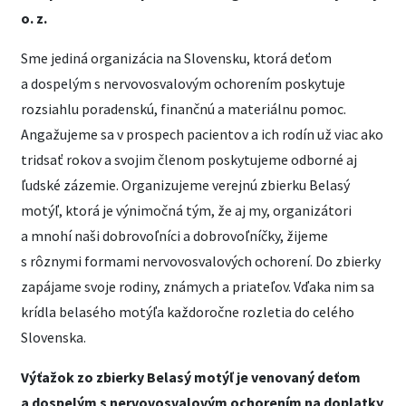
o. z.
Sme jediná organizácia na Slovensku, ktorá deťom
a dospelým s nervovosvalovým ochorením poskytuje
rozsiahlu poradenskú, finančnú a materiálnu pomoc.
Angažujeme sa v prospech pacientov a ich rodín už viac ako
tridsať rokov a svojim členom poskytujeme odborné aj
ľudské zázemie. Organizujeme verejnú zbierku Belasý
motýľ, ktorá je výnimočná tým, že aj my, organizátori
a mnohí naši dobrovoľníci a dobrovoľníčky, žijeme
s rôznymi formami nervovosvalových ochorení. Do zbierky
zapájame svoje rodiny, známych a priateľov. Vďaka nim sa
krídla belasého motýľa každoročne rozletia do celého
Slovenska.
Výťažok zo zbierky Belasý motýľ je venovaný deťom
a dospelým s nervovosvalovým ochorením na doplatky