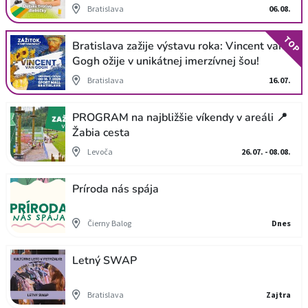
Bratislava
06.08.
TOP
Bratislava zažije výstavu roka: Vincent van
Gogh ožije v unikátnej imerzívnej šou!
Bratislava
16.07.
PROGRAM na najbližšie víkendy v areáli 📍
Žabia cesta
Levoča
26.07. - 08.08.
Príroda nás spája
Čierny Balog
Dnes
Letný SWAP
Bratislava
Zajtra