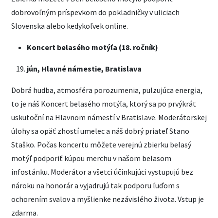
dobrovoľným príspevkom do pokladničky v uliciach
Slovenska alebo kedykoľvek online.
Koncert belasého motýľa (18. ročník)
jún,
Hlavné námestie, Bratislava
Dobrá hudba, atmosféra porozumenia, pulzujúca energia,
to je náš Koncert belasého motýľa, ktorý sa po prvýkrát
uskutoční na Hlavnom námestí v Bratislave. Moderátorskej
úlohy sa opäť zhostí umelec a náš dobrý priateľ Stano
Staško. Počas koncertu môžete verejnú zbierku belasý
motýľ podporiť kúpou merchu v našom belasom
infostánku. Moderátor a všetci účinkujúci vystupujú bez
nároku na honorár a vyjadrujú tak podporu ľuďom s
ochorením svalov a myšlienke nezávislého života. Vstup je
zdarma.