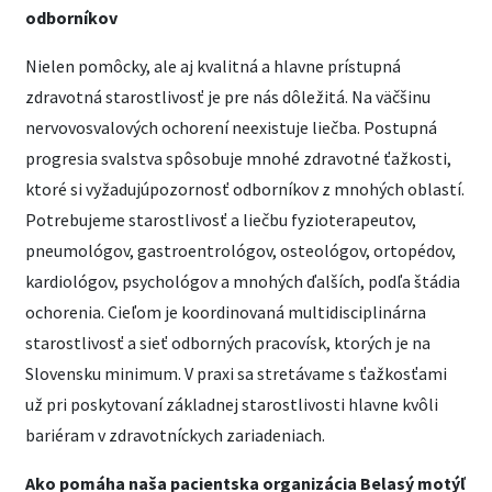
odborníkov
Nielen pomôcky, ale aj kvalitná a hlavne prístupná
zdravotná starostlivosť je pre nás dôležitá. Na väčšinu
nervovosvalových ochorení neexistuje liečba. Postupná
progresia svalstva spôsobuje mnohé zdravotné ťažkosti,
ktoré si vyžadujúpozornosť odborníkov z mnohých oblastí.
Potrebujeme starostlivosť a liečbu fyzioterapeutov,
pneumológov, gastroentrológov, osteológov, ortopédov,
kardiológov, psychológov a mnohých ďalších, podľa štádia
ochorenia. Cieľom je koordinovaná multidisciplinárna
starostlivosť a sieť odborných pracovísk, ktorých je na
Slovensku minimum. V praxi sa stretávame s ťažkosťami
už pri poskytovaní základnej starostlivosti hlavne kvôli
bariéram v zdravotníckych zariadeniach.
Ako pomáha naša pacientska organizácia Belasý motýľ