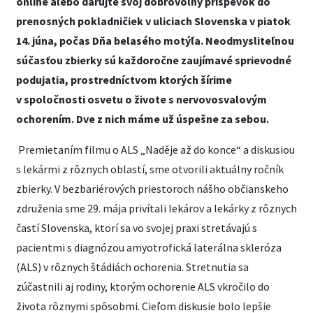
online alebo darujte svoj dobrovoľný príspevok do
prenosných pokladničiek v uliciach Slovenska v piatok
14. júna, počas Dňa belasého motýľa. Neodmysliteľnou
súčasťou zbierky sú každoročne zaujímavé sprievodné
podujatia, prostredníctvom ktorých šírime
v spoločnosti osvetu o živote s nervovosvalovým
ochorením. Dve z nich máme už úspešne za sebou.
Premietaním filmu o ALS „Naděje až do konce“ a diskusiou
s lekármi z rôznych oblastí, sme otvorili aktuálny ročník
zbierky. V bezbariérových priestoroch nášho občianskeho
združenia sme 29. mája privítali lekárov a lekárky z rôznych
častí Slovenska, ktorí sa vo svojej praxi stretávajú s
pacientmi s diagnózou amyotrofická laterálna skleróza
(ALS) v rôznych štádiách ochorenia. Stretnutia sa
zúčastnili aj rodiny, ktorým ochorenie ALS vkročilo do
života rôznymi spôsobmi. Cieľom diskusie bolo lepšie