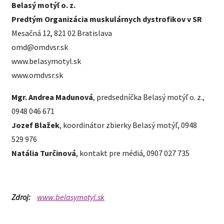
Belasý motýľ o. z.
Predtým Organizácia muskulárnych dystrofikov v SR
Mesačná 12, 821 02 Bratislava
omd@omdvsr.sk
www.belasymotyl.sk
www.omdvsr.sk
Mgr. Andrea Madunová
, predsedníčka Belasý motýľ o. z.,
0948 046 671
Jozef Blažek
, koordinátor zbierky Belasý motýľ, 0948
529 976
Natália Turčinová
, kontakt pre médiá, 0907 027 735
Zdroj:
www.belasymotyl.sk