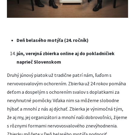
Deň belasého motýľa (24. ročník)
jún,
verejná zbierka online aj do pokladničiek
naprieč Slovenskom
Druhý júnový piatok už tradične patrí nám, ľuďom s
nervovosvalovým ochorením. Zbierka už 24 rokov pomáha
deťom a dospelým s ochorením svalov s doplatkami za
nevyhnutné pomôcky. Vďaka nim sa môžeme slobodne
hýbať a mnohí z nás aj dýchať. Zbierka je výnimočná tým,
že aj my, jej organizátori a mnohí naši dobrovoľníci, žijeme
s rôznymi formami nervovosvalového znevýhodnenia.
Zbierku môžete v Deň belasého motýľa podporiť