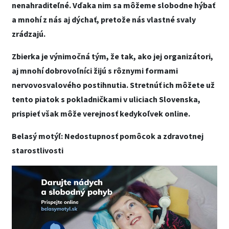
nenahraditeľné. Vďaka nim sa môžeme slobodne hýbať
a mnohí z nás aj dýchať, pretože nás vlastné svaly
zrádzajú.
Zbierka je výnimočná tým, že tak, ako jej organizátori,
aj mnohí dobrovoľníci žijú s rôznymi formami
nervovosvalového postihnutia. Stretnúť ich môžete už
tento piatok s pokladničkami v uliciach Slovenska,
prispieť však môže verejnosť kedykoľvek online.
Belasý motýľ: Nedostupnosť pomôcok a zdravotnej
starostlivosti