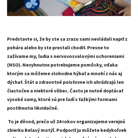
Predstavte si, že by ste sa zrazu sami nevládali napiť z
pohára alebo by ste prestali chodiť. Presne to
zažívame my, ľudia s nervovosvalovými ochoreniami
(NSO). Nevyhnutne potrebujeme pomôcky, vďaka
ktorým sa môžeme slobodne hýbať a mnohí z nás aj
dýchať. Štát a zdravotné poisťovne ich uhrádzajú len
čiastočne a niektoré vôbec. Často je nutné doplácať
vysoké sumy, ktoré sú pre ľudí s ťažkými formami
postihnutia likvidačné.
To je dôvod, prečo už 24 rokov organizujeme verejnú
zbierku Belasý motýľ. Podporiť ju môžete kedykoľvek