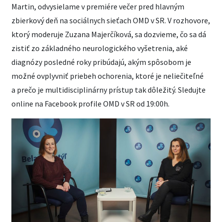
Martin, odvysielame v premiére večer pred hlavným
zbierkový deň na sociálnych sieťach OMD v SR. V rozhovore,
ktorý moderuje Zuzana Majerčíková, sa dozvieme, čo sa dá
zistiť zo základného neurologického vyšetrenia, aké
diagnózy posledné roky pribúdajú, akým spôsobom je
možné ovplyvniť priebeh ochorenia, ktoré je neliečiteľné
a prečo je multidisciplinárny prístup tak dôležitý. Sledujte
online na Facebook profile OMD v SR od 19:00h.