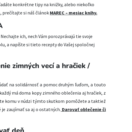
hľadáte konkrétne tipy na knižky, alebo niekoľko
 prečítajte si náš článok
MAREC – mesiac knihy.
A
. Nechajte ich, nech Vám porozprávajú tie svoje
olu, a napíšte si tieto recepty do Vašej spoločnej
nie zimných vecí a hračiek /
údať na solidárnosť a pomoc druhým ľuďom, a touto
o každý má doma kopy zimného oblečenia aj hračiek, z
viete komu v núdzi týmto skutkom pomôžete a taktiež
je zaujímať sa aj o ostatných.
Darovať oblečenie či
vať deň