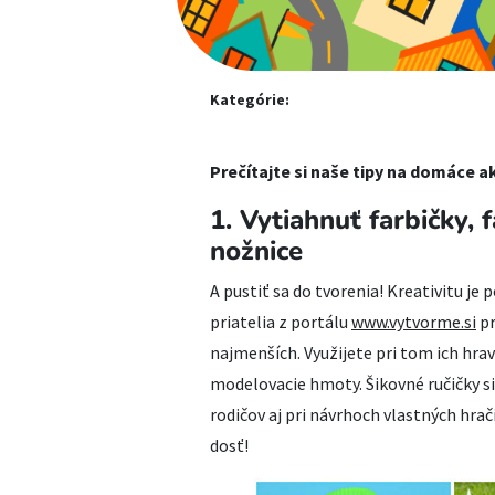
Kategórie:
Prečítajte si naše tipy na domáce a
1. Vytiahnuť farbičky, 
nožnice
A pustiť sa do tvorenia! Kreativitu je
priatelia z portálu
www.vytvorme.si
pr
najmenších. Využijete pri tom ich hravé
modelovacie hmoty. Šikovné ručičky si 
rodičov aj pri návrhoch vlastných hrači
dosť!