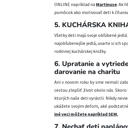
ONLINE napríklad na
Martinuse
. Ak 
pomôcok ako motivovať deti k čítaniu,
5. KUCHÁRSKA KNIH
Všetky deti majú svoje obľúbené jedlá
najobľubenejšie jedlá, uvarte si ich sp
rodinnej kuchárskej knižky.
6. Upratanie a vytriede
darovanie na charitu
Ani v novom roku by sme nemali zab
cestou zlepšiť život okolo nás. Skor
ktorých naše deti vyrástli. Nikdy ne
ukážete svojim deťom, aké podstatné 
iné veci môžete napríklad SEM.
7. Nechať deti napláno