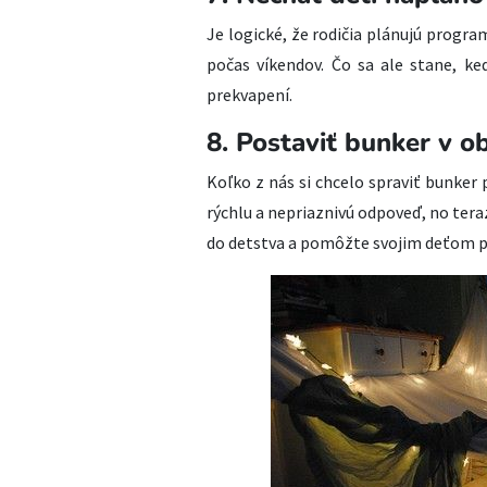
Je logické, že rodičia plánujú program
počas víkendov. Čo sa ale stane, k
prekvapení.
8. Postaviť bunker v o
Koľko z nás si chcelo spraviť bunker 
rýchlu a nepriaznivú odpoveď, no teraz
do detstva a pomôžte svojim deťom pos