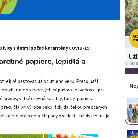
ktivity s deťmi počas karantény COVID-19.
farebné papiere, lepidlá a
 potrebné pestovať už od útleho veku. Preto naši
Ne
ipravili mnoho tvorivých nápadov a návodov aj pre
 kresby, veľké drevné korálky, farby, papier a
precvičia pri výrobe dekorácií, darčekov pre starých
ek alebo oblečenia. Nápady pre deti – nikdy ich nie je