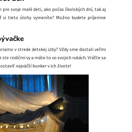
 pre svoje malé deti, ako počas školských dní, tak aj
eď si tieto úlohy vymeníte? Možno budete príjemne
bývačke
priamo v strede detskej izby? Vždy sme dostali veľmi
 ste rodičmi vy a máte to vo svojich rukách. Vráťte sa
taviť najväčší bunker v ich živote!