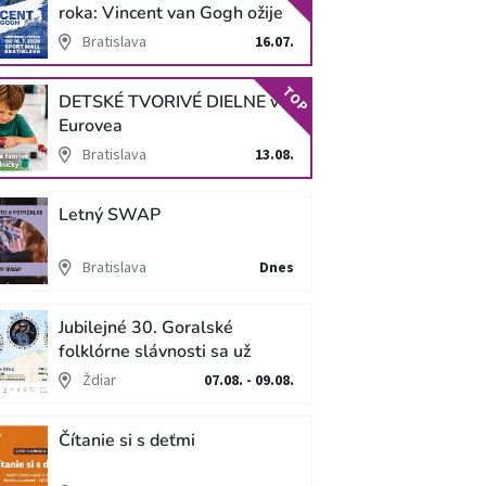
roka: Vincent van Gogh ožije
v unikátnej imerzívnej šou!
Bratislava
16.07.
TOP
DETSKÉ TVORIVÉ DIELNE v
Eurovea
Bratislava
13.08.
Letný SWAP
Bratislava
Dnes
Jubilejné 30. Goralské
folklórne slávnosti sa už
blížia
Ždiar
07.08. - 09.08.
Čítanie si s deťmi