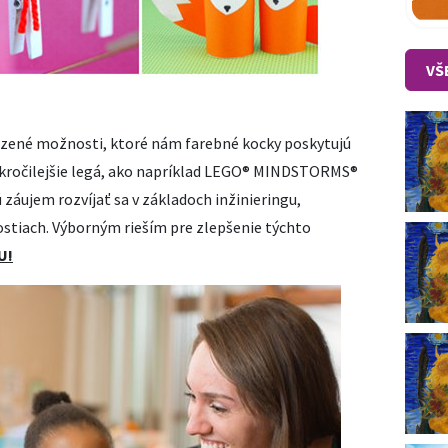
VŠ
zené možnosti, ktoré nám farebné kocky poskytujú
okročilejšie legá, ako napríklad LEGO® MINDSTORMS®
 záujem rozvíjať sa v základoch inžinieringu,
stiach. Výborným rieším pre zlepšenie týchto
U!