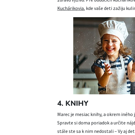
Kuchárikovia
, kde vaše deti zažiju kul
4. KNIHY
Marec je mesiac knihy, a okrem iného j
Spravte si doma poriadok a určite nájd
stále ste sa k nim nedostali – Vy aj d