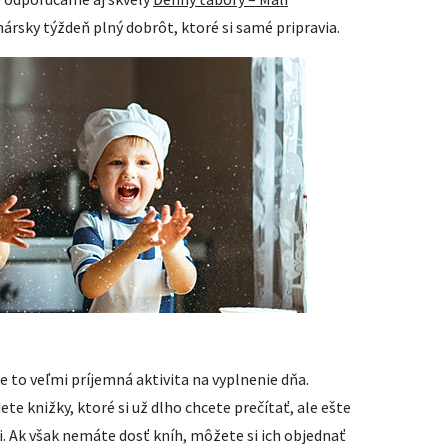
inársky týždeň plný dobrôt, ktoré si samé pripravia.
e to veľmi príjemná aktivita na vyplnenie dňa.
ete knižky, ktoré si už dlho chcete prečítať, ale ešte
eti. Ak však nemáte dosť kníh, môžete si ich objednať