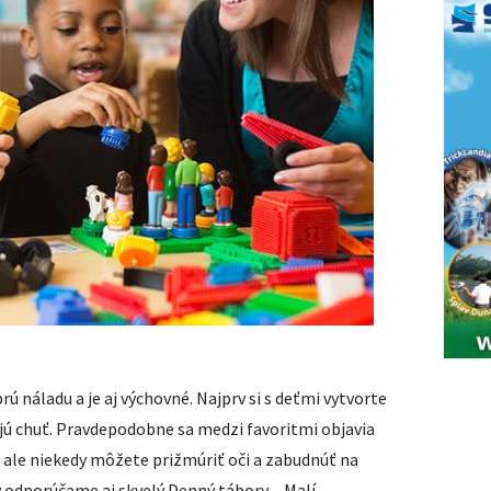
rú náladu a je aj výchovné. Najprv si s deťmi vytvorte
ajú chuť. Pravdepodobne sa medzi favoritmi objavia
 ale niekedy môžete prižmúriť oči a zabudnúť na
v odporúčame aj skvelý
Denný tábory – Malí