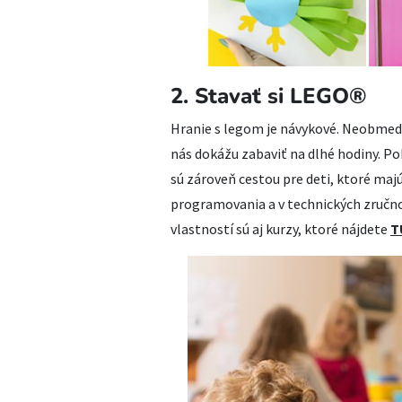
2. Stavať si LEGO®
Hranie s legom je návykové. Neobmed
nás dokážu zabaviť na dlhé hodiny. P
sú zároveň cestou pre deti, ktoré majú
programovania a v technických zručno
vlastností sú aj kurzy, ktoré nájdete
T