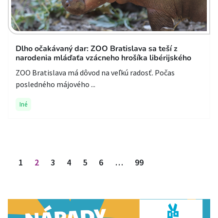
Dlho očakávaný dar: ZOO Bratislava sa teší z
narodenia mláďaťa vzácneho hrošíka libérijského
ZOO Bratislava má dôvod na veľkú radosť. Počas
posledného májového ...
Iné
Stránkovanie príspevkov
1
2
3
4
5
6
…
99