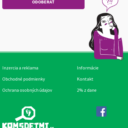
Inzercia a reklama
Informácie
Obchodné podmienky
Kontakt
Ochrana osobných údajov
2% z dane
Facebook