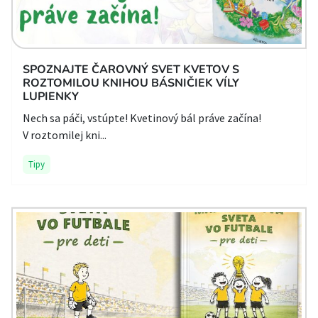
SPOZNAJTE ČAROVNÝ SVET KVETOV S
ROZTOMILOU KNIHOU BÁSNIČIEK VÍLY
LUPIENKY
Nech sa páči, vstúpte! Kvetinový bál práve začína!
V roztomilej kni...
Tipy