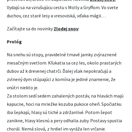
Vydajú sa na vzrušujúcu cestu s Molly a Gryffom. Vo svete
duchov, cez staré lesy a vresoviská, vďaka mágii…
Začítajte sa do novinky
Zlodej snov
:
Prológ
Na snehu sú stopy, pravidelné tmavé jamky zvýraznené
mesačným svetlom. Kľukatia sa cez les, okolo prastarých
dubov až k drevenej chatrči. Ďalej však nepokračujú a
zvlnený dym stúpajúci z komína je jediné znamenie, že
vnútri niekto je.
Za stolom sedí sedem zahalených postáv, na hlavách majú
kapucne, hoci na mriežke kozuba pukoce oheň. Spočiatku
iba šepkajú, hlasy sú tiché a zdržanlivé. Potom šepot
zanikne, hlavy klesnú a pery odhalia zuby. Postavy spustia
chorál. Nemá slová, z hrdiel im vyráža len vrčanie.