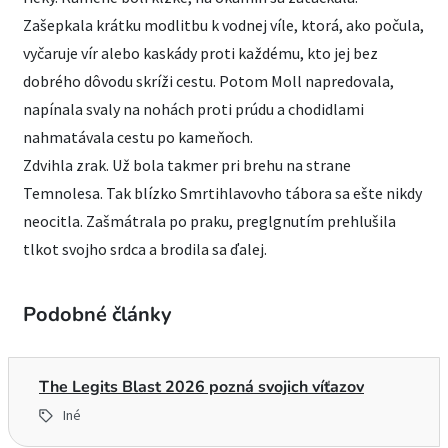
Zašepkala krátku modlitbu k vodnej víle, ktorá, ako počula,
vyčaruje vír alebo kaskády proti každému, kto jej bez
dobrého dôvodu skríži cestu. Potom Moll napredovala,
napínala svaly na nohách proti prúdu a chodidlami
nahmatávala cestu po kameňoch.
Zdvihla zrak. Už bola takmer pri brehu na strane
Temnolesa. Tak blízko Smrtihlavovho tábora sa ešte nikdy
neocitla. Zašmátrala po praku, preglgnutím prehlušila
tlkot svojho srdca a brodila sa ďalej.
Podobné články
The Legits Blast 2026 pozná svojich víťazov
Iné