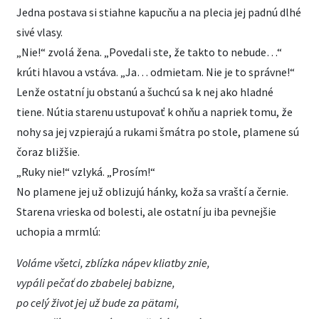
Jedna postava si stiahne kapucňu a na plecia jej padnú dlhé
sivé vlasy.
„Nie!“ zvolá žena. „Povedali ste, že takto to nebude…“
krúti hlavou a vstáva. „Ja… odmietam. Nie je to správne!“
Lenže ostatní ju obstanú a šuchcú sa k nej ako hladné
tiene. Nútia starenu ustupovať k ohňu a napriek tomu, že
nohy sa jej vzpierajú a rukami šmátra po stole, plamene sú
čoraz bližšie.
„Ruky nie!“ vzlyká. „Prosím!“
No plamene jej už oblizujú hánky, koža sa vraští a černie.
Starena vrieska od bolesti, ale ostatní ju iba pevnejšie
uchopia a mrmlú:
Voláme všetci, zblízka nápev kliatby znie,
vypáli pečať do zbabelej babizne,
po celý život jej už bude za pätami,