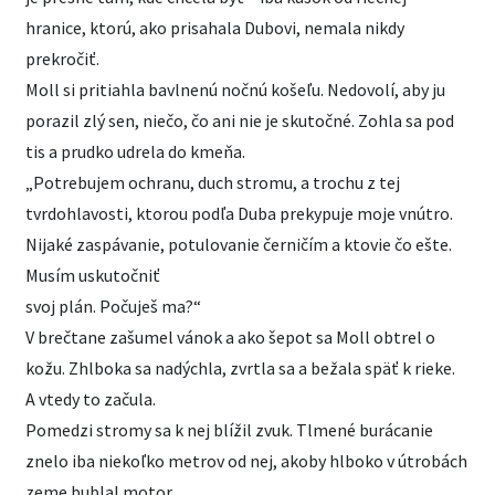
hranice, ktorú, ako prisahala Dubovi, nemala nikdy
prekročiť.
Moll si pritiahla bavlnenú nočnú košeľu. Nedovolí, aby ju
porazil zlý sen, niečo, čo ani nie je skutočné. Zohla sa pod
tis a prudko udrela do kmeňa.
„Potrebujem ochranu, duch stromu, a trochu z tej
tvrdohlavosti, ktorou podľa Duba prekypuje moje vnútro.
Nijaké zaspávanie, potulovanie černičím a ktovie čo ešte.
Musím uskutočniť
svoj plán. Počuješ ma?“
V brečtane zašumel vánok a ako šepot sa Moll obtrel o
kožu. Zhlboka sa nadýchla, zvrtla sa a bežala späť k rieke.
A vtedy to začula.
Pomedzi stromy sa k nej blížil zvuk. Tlmené burácanie
znelo iba niekoľko metrov od nej, akoby hlboko v útrobách
zeme bublal motor.