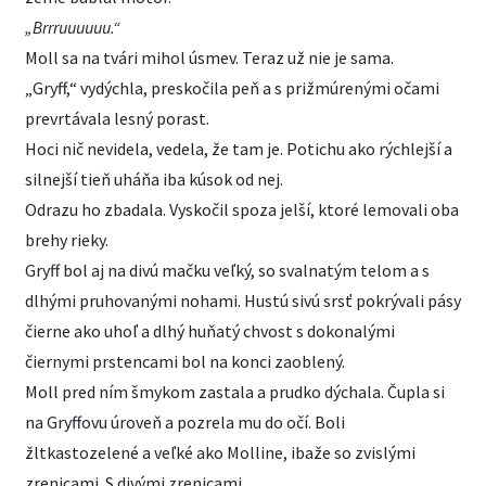
„Brrruuuuuu.“
Moll sa na tvári mihol úsmev. Teraz už nie je sama.
„Gryff,“ vydýchla, preskočila peň a s prižmúrenými očami
prevrtávala lesný porast.
Hoci nič nevidela, vedela, že tam je. Potichu ako rýchlejší a
silnejší tieň uháňa iba kúsok od nej.
Odrazu ho zbadala. Vyskočil spoza jelší, ktoré lemovali oba
brehy rieky.
Gryff bol aj na divú mačku veľký, so svalnatým telom a s
dlhými pruhovanými nohami. Hustú sivú srsť pokrývali pásy
čierne ako uhoľ a dlhý huňatý chvost s dokonalými
čiernymi prstencami bol na konci zaoblený.
Moll pred ním šmykom zastala a prudko dýchala. Čupla si
na Gryffovu úroveň a pozrela mu do očí. Boli
žltkastozelené a veľké ako Molline, ibaže so zvislými
zrenicami. S divými zrenicami.