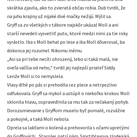
skrátka zjavila, ako to zvieratá občas robia. Dub tvrdil, že
na juhu krajiny už nijaké divé mačky nežijú. Mýlil sa.
Gryff sa zo všetkých v tábore najskôr ukázal Moll a ani
starší nevedeli vysvetliť puto, ktoré medzi nimi za tie roky
vyrástlo. Iba s Moll behal po lese a iba Moll dôveroval, ba
dokonca jej rozumel. Nikomu inému.
„Asi sa pri tebe necíti ohrozený, lebo si taká malá, nie
oveľa väčšia od neho,“ tvrdil jej najlepší priateľ Siddy.
Lenže Moll si to nemyslela.
Vlasy dlhé po pás si prehodila cez plece a netrpezlivo
odfukovala. Gryff sa mykol a ustúpil o niekoľko krokov. Moll
sklonila hlavu, ospravedlnila sa mu tak za nečakaný pohyb.
Dorozumievanie s Gryffom muselo byť pomalé, rozvážne
a pokojné, a taká Moll nebola.
Oprela sa lakťami o kolená a prehovorila s očami upretými
do Gryffových: „Staroles patrí nám. Smrtihlavova zlodejská