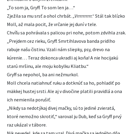
„To som ja, Gryff. To som len ja…“
Zježila sa mu srsť a ohol chrbát.
„Vrrrrrrrrrr.“
Stál tak blízko
Moll, až mala pocit, že vrčanie jej duní v tele.
Chvíľu sa pohrávala s palicou pri nohe, potom zdvihla zrak.
„Prejdem cez rieku, Gryff. Smrtihlavova banda pridlho
rabuje našu čistinu. Vzali nám sliepky, psy, drevo na
kúrenie… Teraz dokonca ukradli aj koňa! A nie hocijakú
starú mršinu, ale moju kobylku Kliatbu.“
Gryff sa nepohol, ba ani nežmurkol.
Moll chcela natiahnuť ruku a dotknúť sa ho, pohladiť po
mäkkej hustej srsti. Ale aj v divočine platili pravidlá a ona
ich nemienila porušiť.
„Nikdy sa nedotýkaj divej mačky, sú to jediné zvieratá,
ktoré nemožno skrotiť,“ varoval ju Dub, keď sa Gryff prvý
raz ukázal v tábore.
Nik nevedel, kde sa tam vzal. Divá mačka sa jedného dňa