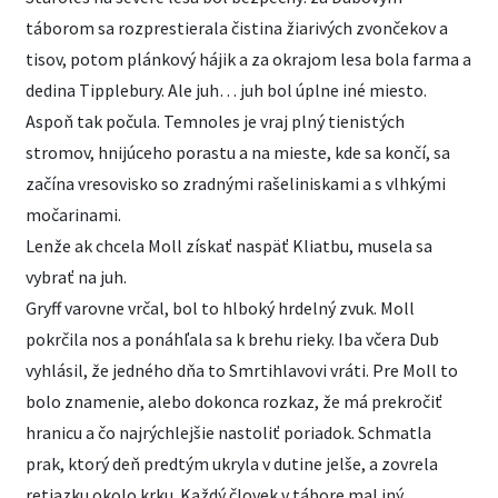
táborom sa rozprestierala čistina žiarivých zvončekov a
tisov, potom plánkový hájik a za okrajom lesa bola farma a
dedina Tipplebury. Ale juh… juh bol úplne iné miesto.
Aspoň tak počula. Temnoles je vraj plný tienistých
stromov, hnijúceho porastu a na mieste, kde sa končí, sa
začína vresovisko so zradnými rašeliniskami a s vlhkými
močarinami.
Lenže ak chcela Moll získať naspäť Kliatbu, musela sa
vybrať na juh.
Gryff varovne vrčal, bol to hlboký hrdelný zvuk. Moll
pokrčila nos a ponáhľala sa k brehu rieky. Iba včera Dub
vyhlásil, že jedného dňa to Smrtihlavovi vráti. Pre Moll to
bolo znamenie, alebo dokonca rozkaz, že má prekročiť
hranicu a čo najrýchlejšie nastoliť poriadok. Schmatla
prak, ktorý deň predtým ukryla v dutine jelše, a zovrela
retiazku okolo krku. Každý človek v tábore mal iný