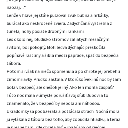
naozaj…“
Lenže v hlave jej stále pulzoval zvuk bubna a hrkálky,
burácal ako neskrotené zviera. Zadychčaná vystrelila z
tunela, nohy posiate drobnými rankami.
Les okolo nej, bludisko stromov zaliatych mesačným
svitom, bol pokojný. Moll ledva dýchajúc preskočila
popínavé rastliny a šibla medzi paprade, späť do bezpečia
tábora.
Potom si však na niečo spomenula a po chrbte jej prebehli
zimomriavky. Prudko zastala. V ktorúkoľvek inú noc by tam
bola v bezpečí, ale dnešok je iný. Ako len mohla zaspať?
Túto noc mala v úmysle porušiť svoj sľub Dubovi a to
znamenalo, že v bezpečí by nebola ani náhodou.
Ukradomky sa poobzerala a potláčala strach. Nočná mora
ju vylákala z tábora bez toho, aby zobudila hliadku, a teraz
je presne tam, kde chcela byť – iba kúsok od riečnej