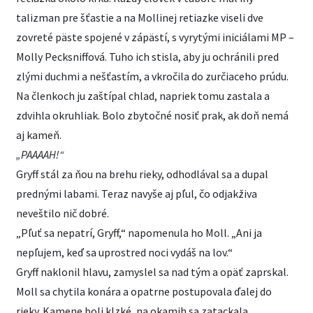
talizman pre šťastie a na Mollinej retiazke viseli dve
zovreté päste spojené v zápästí, s vyrytými iniciálami MP –
Molly Pecksniffová. Tuho ich stisla, aby ju ochránili pred
zlými duchmi a nešťastím, a vkročila do zurčiaceho prúdu.
Na členkoch ju zaštípal chlad, napriek tomu zastala a
zdvihla okruhliak. Bolo zbytočné nosiť prak, ak doň nemá
aj kameň.
„PAAAAH!“
Gryff stál za ňou na brehu rieky, odhodlával sa a dupal
prednými labami. Teraz navyše aj pľul, čo odjakživa
neveštilo nič dobré.
„Pľuť sa nepatrí, Gryff,“ napomenula ho Moll. „Ani ja
nepľujem, keď sa uprostred noci vydáš na lov.“
Gryff naklonil hlavu, zamyslel sa nad tým a opäť zaprskal.
Moll sa chytila konára a opatrne postupovala ďalej do
rieky. Kamene boli klzké, na okamih sa zatackala.