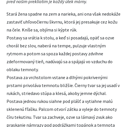
pred naším prekliatím je každý útek márny.
Stará žena spadne na zem a narieka, ani ona však nedokáže
zastaviť uhľovočiernu škvrnu, ktorá jej presakuje cez kožu
na čele. Kníše sa, objíma si kýpte rúk.
Postavy sa vrátia k stolu, a keď si posadajú, opäť sa ozve
chorál bez slov, naberá na tempe, pulzuje vlastným
rytmom a potom sa spoza každej postavy zdvihne
zdeformovaný tieň, nadúvajú sa a spájajú vo vzduchu do
oblaku temnoty.
Postava za vrchstolom vstane a dlhými pokrivenými
prstami privoláva temnotu bližšie. Čierny tvar sa jej usadí v
rukách, striedavo stúpa a klesá, akoby jemne dýchal.
Postava jednou rukou siahne pod plášť a vytiahne malú
sklenenú fľašku. Palcom otvorí zátku a vyleje do temnoty
číru tekutinu. Tvar sa zachveje, ozve sa lámavý zvuk ako
praskanie námrazy pod podrážkami topánok a temnota