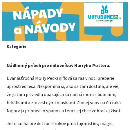
Kategórie:
Nádherný príbeh pre milovníkov Harryho Pottera.
Dvanásťročná Molly Pecksniffová sa raz v noci preberie
uprostred lesa. Nespomína si, ako sa tam dostala, ale vie,
že ju tam priviedla opakujúca sa nočná mora s bubnami,
hrkálkami a zlovestnými maskami. Zlodej snov na ňu čaká.
Najprv ju pripravil o spánok a teraz jej chce zobrať aj život.
Je tu kniha pre deti od 9 rokov plná tajomstiev, mágie,