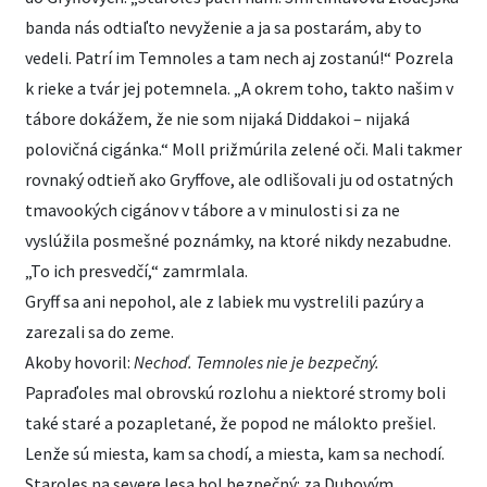
banda nás odtiaľto nevyženie a ja sa postarám, aby to
vedeli. Patrí im Temnoles a tam nech aj zostanú!“ Pozrela
k rieke a tvár jej potemnela. „A okrem toho, takto našim v
tábore dokážem, že nie som nijaká Diddakoi – nijaká
polovičná cigánka.“ Moll prižmúrila zelené oči. Mali takmer
rovnaký odtieň ako Gryffove, ale odlišovali ju od ostatných
tmavookých cigánov v tábore a v minulosti si za ne
vyslúžila posmešné poznámky, na ktoré nikdy nezabudne.
„To ich presvedčí,“ zamrmlala.
Gryff sa ani nepohol, ale z labiek mu vystrelili pazúry a
zarezali sa do zeme.
Akoby hovoril:
Nechoď. Temnoles nie je bezpečný.
Papraďoles mal obrovskú rozlohu a niektoré stromy boli
také staré a pozapletané, že popod ne málokto prešiel.
Lenže sú miesta, kam sa chodí, a miesta, kam sa nechodí.
Staroles na severe lesa bol bezpečný: za Dubovým