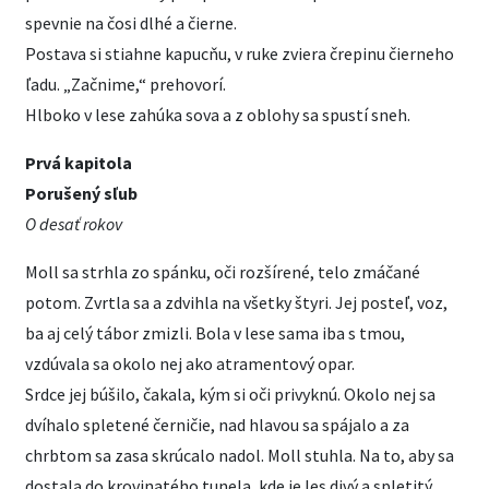
spevnie na čosi dlhé a čierne.
Postava si stiahne kapucňu, v ruke zviera črepinu čierneho
ľadu. „Začnime,“ prehovorí.
Hlboko v lese zahúka sova a z oblohy sa spustí sneh.
Prvá kapitola
Porušený sľub
O desať rokov
Moll sa strhla zo spánku, oči rozšírené, telo zmáčané
potom. Zvrtla sa a zdvihla na všetky štyri. Jej posteľ, voz,
ba aj celý tábor zmizli. Bola v lese sama iba s tmou,
vzdúvala sa okolo nej ako atramentový opar.
Srdce jej búšilo, čakala, kým si oči privyknú. Okolo nej sa
dvíhalo spletené černičie, nad hlavou sa spájalo a za
chrbtom sa zasa skrúcalo nadol. Moll stuhla. Na to, aby sa
dostala do krovinatého tunela, kde je les divý a spletitý,