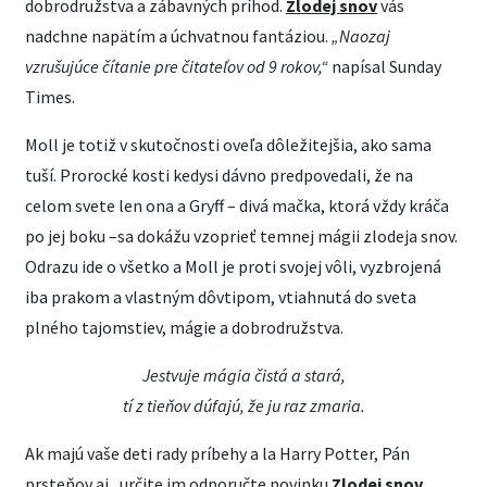
dobrodružstva a zábavných príhod.
Zlodej snov
vás
nadchne napätím a úchvatnou fantáziou.
„Naozaj
vzrušujúce čítanie pre čitateľov od 9 rokov,“
napísal Sunday
Times.
Moll je totiž v skutočnosti oveľa dôležitejšia, ako sama
tuší. Prorocké kosti kedysi dávno predpovedali, že na
celom svete len ona a Gryff – divá mačka, ktorá vždy kráča
po jej boku –sa dokážu vzoprieť temnej mágii zlodeja snov.
Odrazu ide o všetko a Moll je proti svojej vôli, vyzbrojená
iba prakom a vlastným dôvtipom, vtiahnutá do sveta
plného tajomstiev, mágie a dobrodružstva.
Jestvuje mágia čistá a stará,
tí z tieňov dúfajú, že ju raz zmaria.
Ak majú vaše deti rady príbehy a la Harry Potter, Pán
prsteňov ai., určite im odporučte novinku
Zlodej snov
.