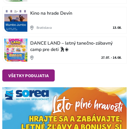
Kino na hrade Devín
Bratislava
13.08.
DANCE LAND – letný tanečno-zábavný
camp pre deti 🕺☀️
27.07. - 14.08.
VŠETKY PODUJATIA