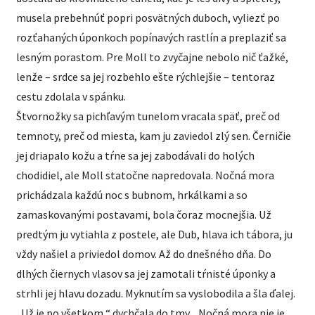
musela prebehnúť popri posvätných duboch, vyliezť po
rozťahaných úponkoch popínavých rastlín a preplaziť sa
lesným porastom. Pre Moll to zvyčajne nebolo nič ťažké,
lenže – srdce sa jej rozbehlo ešte rýchlejšie – tentoraz
cestu zdolala v spánku.
Štvornožky sa pichľavým tunelom vracala späť, preč od
temnoty, preč od miesta, kam ju zaviedol zlý sen. Černičie
jej driapalo kožu a tŕne sa jej zabodávali do holých
chodidiel, ale Moll statočne napredovala. Nočná mora
prichádzala každú noc s bubnom, hrkálkami a so
zamaskovanými postavami, bola čoraz mocnejšia. Už
predtým ju vytiahla z postele, ale Dub, hlava ich tábora, ju
vždy našiel a priviedol domov. Až do dnešného dňa. Do
dlhých čiernych vlasov sa jej zamotali tŕnisté úponky a
strhli jej hlavu dozadu. Myknutím sa vyslobodila a šla ďalej.
„Už je po všetkom,“ dychčala do tmy. „Nočná mora nie je