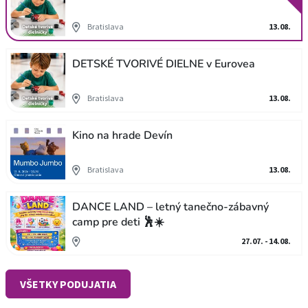
Bratislava
13.08.
DETSKÉ TVORIVÉ DIELNE v Eurovea
Bratislava
13.08.
Kino na hrade Devín
Bratislava
13.08.
DANCE LAND – letný tanečno-zábavný
camp pre deti 🕺☀️
27.07. - 14.08.
VŠETKY PODUJATIA