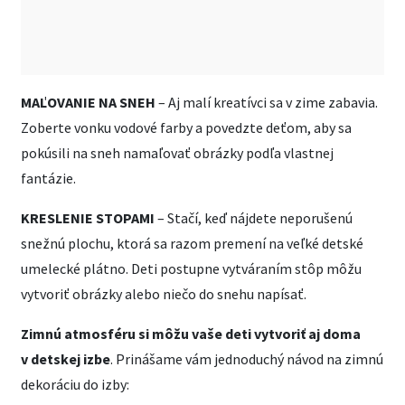
MAĽOVANIE NA SNEH
– Aj malí kreatívci sa v zime zabavia.
Zoberte vonku vodové farby a povedzte deťom, aby sa
pokúsili na sneh namaľovať obrázky podľa vlastnej
fantázie.
KRESLENIE STOPAMI
– Stačí, keď nájdete neporušenú
snežnú plochu, ktorá sa razom premení na veľké detské
umelecké plátno. Deti postupne vytváraním stôp môžu
vytvoriť obrázky alebo niečo do snehu napísať.
Zimnú atmosféru si môžu vaše deti vytvoriť aj doma
v detskej izbe
. Prinášame vám jednoduchý návod na zimnú
dekoráciu do izby: