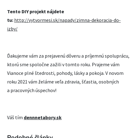
Tento DIY projekt nájdete
tu:
http://vytvormesi.sk/napady/zimna-dekoracia-do-
izby/
Ďakujeme vám za prejavenú dôveru a príjemnú spoluprácu,
ktorú sme spoločne zažili v tomto roku. Prajeme vám
Vianoce plné štedrosti, pohody, lásky a pokoja. V novom
roku 2021 vám želáme veľa zdravia, šťastia, osobných
a pracovných úspechov!
Váš tím
dennnetabory.sk
Podobné články