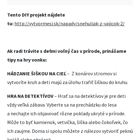
Tento DIY projekt nájdete
tu:
http://vytvormesi.sk/napady/snehuliak-z-vajicok-2/
Ak radi trávite s deťmi voľný čas v prírode, prinášame
tipy na hry vonku:
HÁDZANIE ŠIŠKOU NA CIEĽ
– Z konárov stromov si
vytvoríte kruh a deti majú za úlohu trafiť šiškou do kruhu.
HRA NA DETEKTÍVOV
– Hrať sa na detektívov je pre deti
vždy veľká zábava. Vyberte sa na prechádzku do lesa
a nechajte ich objavovať rôzne poklady ukryté v prírode.
Môže to byť kamienok, vetvička, šiška alebo čokoľvek, čo
ich zaujme. Doma si spolu môžete z nálezov vytvoriť peknú
koláž alebo obrázok.