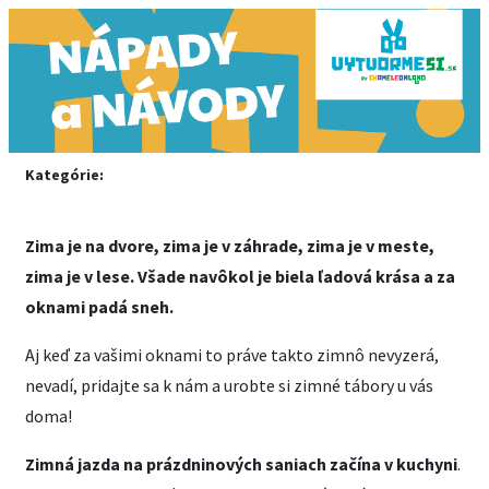
Kategórie:
Zima je na dvore, zima je v záhrade, zima je v meste,
zima je v lese. Všade navôkol je biela ľadová krása a za
oknami padá sneh.
Aj keď za vašimi oknami to práve takto zimnô nevyzerá,
nevadí, pridajte sa k nám a urobte si zimné tábory u vás
doma!
Zimná jazda na prázdninových saniach začína v kuchyni
.