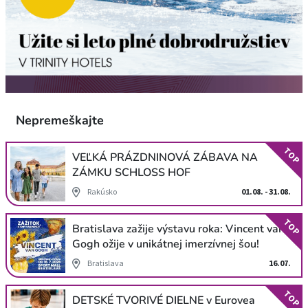
Nepremeškajte
TOP
VEĽKÁ PRÁZDNINOVÁ ZÁBAVA NA
ZÁMKU SCHLOSS HOF
Rakúsko
01.08. - 31.08.
TOP
Bratislava zažije výstavu roka: Vincent van
Gogh ožije v unikátnej imerzívnej šou!
Bratislava
16.07.
TOP
DETSKÉ TVORIVÉ DIELNE v Eurovea