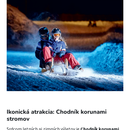
Ikonická atrakcia: Chodník korunami
stromov
Srdcom letných aj zimných výletov je
Chodník korunami