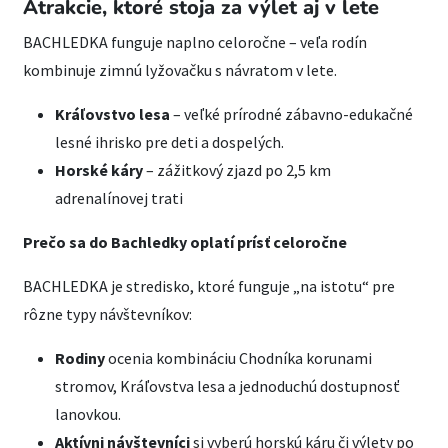
Atrakcie, ktoré stoja za výlet aj v lete
BACHLEDKA funguje naplno celoročne – veľa rodín
kombinuje zimnú lyžovačku s návratom v lete.
Kráľovstvo lesa
– veľké prírodné zábavno-edukačné
lesné ihrisko pre deti a dospelých.
Horské káry
– zážitkový zjazd po 2,5 km
adrenalínovej trati
Prečo sa do Bachledky oplatí prísť celoročne
BACHLEDKA je stredisko, ktoré funguje „na istotu“ pre
rôzne typy návštevníkov:
Rodiny
ocenia kombináciu Chodníka korunami
stromov, Kráľovstva lesa a jednoduchú dostupnosť
lanovkou.
Aktívni návštevníci
si vyberú horskú káru či výlety po