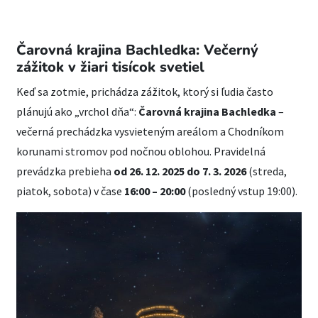
Čarovná krajina Bachledka: Večerný
zážitok v žiari tisícok svetiel
Keď sa zotmie, prichádza zážitok, ktorý si ľudia často
plánujú ako „vrchol dňa“:
Čarovná krajina Bachledka
–
večerná prechádzka vysvieteným areálom a Chodníkom
korunami stromov pod nočnou oblohou. Pravidelná
prevádzka prebieha
od 26. 12. 2025 do 7. 3. 2026
(streda,
piatok, sobota) v čase
16:00 – 20:00
(posledný vstup 19:00).