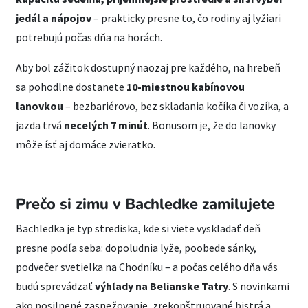
jedál a nápojov
– prakticky presne to, čo rodiny aj lyžiari
potrebujú počas dňa na horách.
Aby bol zážitok dostupný naozaj pre každého, na hrebeň
sa pohodlne dostanete
10-miestnou kabínovou
lanovkou
– bezbariérovo, bez skladania kočíka či vozíka, a
jazda trvá
necelých 7 minút
. Bonusom je, že do lanovky
môže ísť aj domáce zvieratko.
Prečo si zimu v Bachledke zamilujete
Bachledka je typ strediska, kde si viete vyskladať deň
presne podľa seba: dopoludnia lyže, poobede sánky,
podvečer svetielka na Chodníku – a počas celého dňa vás
budú sprevádzať
výhľady na Belianske Tatry
. S novinkami
ako posilnené zasnežovanie, zrekonštruované bistrá a