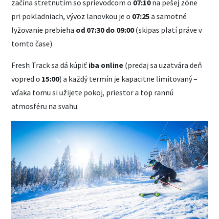
začína stretnutím so sprievodcom o
07:10
na pešej zóne
pri pokladniach, vývoz lanovkou je o
07:25
a samotné
lyžovanie prebieha
od 07:30 do 09:00
(skipas platí práve v
tomto čase).
Fresh Track sa dá kúpiť
iba online
(predaj sa uzatvára deň
vopred o
15:00
) a každý termín je kapacitne limitovaný –
vďaka tomu si užijete pokoj, priestor a top rannú
atmosféru na svahu.