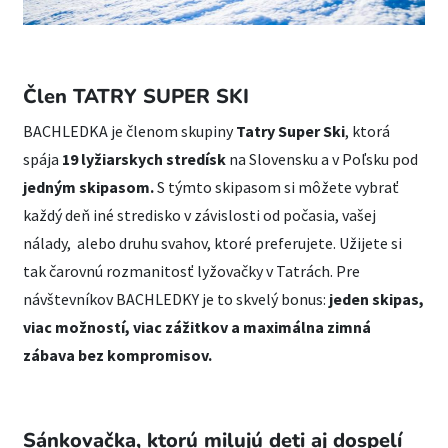
Člen TATRY SUPER SKI
BACHLEDKA je členom skupiny
Tatry Super Ski
, ktorá
spája
19 lyžiarskych stredísk
na Slovensku a v Poľsku pod
jedným skipasom.
S týmto skipasom si môžete vybrať
každý deň iné stredisko v závislosti od počasia, vašej
nálady, alebo druhu svahov, ktoré preferujete. Užijete si
tak čarovnú rozmanitosť lyžovačky v Tatrách. Pre
návštevníkov BACHLEDKY je to skvelý bonus:
jeden skipas,
viac možností, viac zážitkov a maximálna zimná
zábava bez kompromisov.
Sánkovačka, ktorú milujú deti aj dospelí