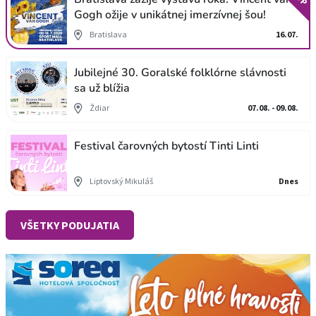
Gogh ožije v unikátnej imerzívnej šou!
Bratislava
16.07.
Jubilejné 30. Goralské folklórne slávnosti
sa už blížia
Ždiar
07.08. - 09.08.
Festival čarovných bytostí Tinti Linti
Liptovský Mikuláš
Dnes
VŠETKY PODUJATIA