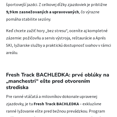
športovejší jazdci. Z celkovej dĺžky zjazdoviek je približne
9,9 km zasnežovaných a upravovaných
, čo výrazne
pomáha stabilite sezóny.
Keď chcete zažiť hory „bez stresu“, oceníte aj kompletné
zázemie: požičovňu a servis výstroja, reštaurácie a Aprés
SKI, lyžiarske služby a praktickú dostupnosť svahov v rámci
areálu.
Fresh Track BACHLEDKA: prvé oblúky na
„manchestri“ ešte pred otvorením
strediska
Pre ranné vtáčatá a milovníkov dokonale upravenej
zjazdovky, je tu
Fresh Track BACHLEDKA
– exkluzívne
ranné lyžovanie ešte pred bežnou prevádzkou. Program