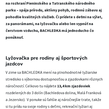
na rozhraní Pieninského a Tatranského národného
parku – spája prírodu, aktívny pohyb, rodinnú zábavu aj
pohodlie kvalitných služieb. Či prídete s deťmi na výlet,
za panorámami, na lyžovačku alebo len vypnúť na
čerstvom vzduchu, BACHLEDKA má jednoducho čo
ponúknuť.
Lyžovačka pre rodiny aj športových
jazdcov
V zime sa BACHLEDKA mení na plnohodnotné lyžiarske
stredisko s výbornou dostupnosťou a zjazdovkami rôznych
náročností. Celkovo tu nájdete
13,4 km zjazdoviek
rozdelených do 3 dolín (Bachledova dolina, Malá Franková
a Jezersko). V ponuke sú ľahšie aj náročnejšie trate, takže
si tu prídu na svoje rodiny s deťmi, rekreační lyžiari aj