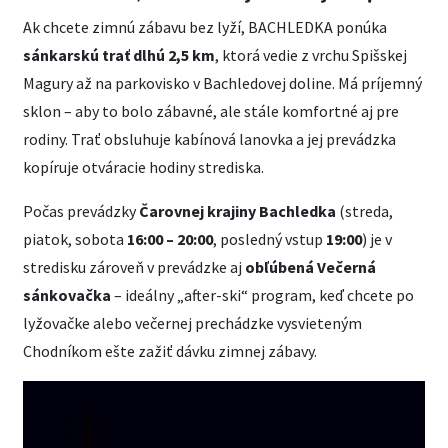
Ak chcete zimnú zábavu bez lyží, BACHLEDKA ponúka
sánkarskú trať dlhú 2,5 km
, ktorá vedie z vrchu Spišskej
Magury až na parkovisko v Bachledovej doline. Má príjemný
sklon – aby to bolo zábavné, ale stále komfortné aj pre
rodiny. Trať obsluhuje kabínová lanovka a jej prevádzka
kopíruje otváracie hodiny strediska.
Počas prevádzky
Čarovnej krajiny Bachledka
(streda,
piatok, sobota
16:00 – 20:00
, posledný vstup
19:00
) je v
stredisku zároveň v prevádzke aj
obľúbená Večerná
sánkovačka
– ideálny „after-ski“ program, keď chcete po
lyžovačke alebo večernej prechádzke vysvieteným
Chodníkom ešte zažiť dávku zimnej zábavy.