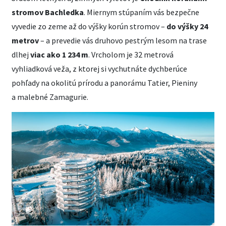
stromov Bachledka
. Miernym stúpaním vás bezpečne
vyvedie zo zeme až do výšky korún stromov –
do výšky 24
metrov
– a prevedie vás druhovo pestrým lesom na trase
dlhej
viac ako 1 234 m
. Vrcholom je 32 metrová
vyhliadková veža, z ktorej si vychutnáte dychberúce
pohľady na okolitú prírodu a panorámu Tatier, Pieniny
a malebné Zamagurie.