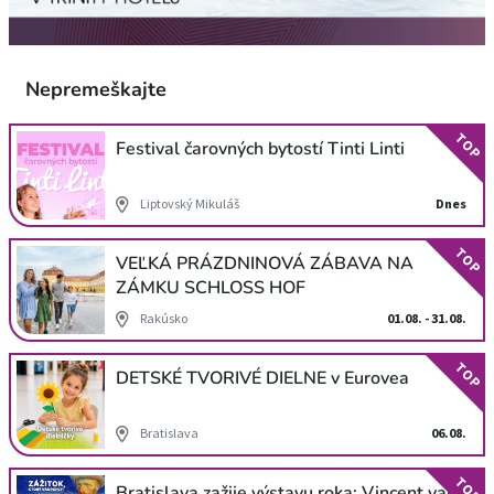
Nepremeškajte
TOP
Festival čarovných bytostí Tinti Linti
Liptovský Mikuláš
Dnes
TOP
VEĽKÁ PRÁZDNINOVÁ ZÁBAVA NA
ZÁMKU SCHLOSS HOF
Rakúsko
01.08. - 31.08.
TOP
DETSKÉ TVORIVÉ DIELNE v Eurovea
Bratislava
06.08.
TOP
Bratislava zažije výstavu roka: Vincent van