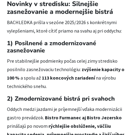
Novinky v stredisku: Silnejšie
zasnežovanie a modernejšie bistrá
BACHLEDKA prišla v sezóne 2025/2026 s konkrétnymi
vylepšeniami, ktoré cítiť priamo na svahu aj pri oddychu:
1) Posilnené a zmodernizované
zasnežovanie
Pre stabilnejšie podmienky počas celej zimy stredisko
posilnilo zasnežovaciu technológiu:
zvýšenie kapacity o
100 %
a spolu až
113 koncových zariadení
na výrobu
technického snehu.
2) Zmodernizované bistrá pri svahoch
Oddych medzi jazdami je príjemnejší vďaka modernizácii
gastro prevádzok.
Bistro Furmanec aj Bistro Jezersko
prinášajú po novom
rýchlejšie obslúženie, väčšiu
kapacitu sedenia, príjemnejšie prostredie a širší výber