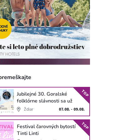
premeškajte
TOP
Jubilejné 30. Goralské
folklórne slávnosti sa už
blížia
Ždiar
07.08. - 09.08.
TOP
Festival čarovných bytostí
Tinti Linti