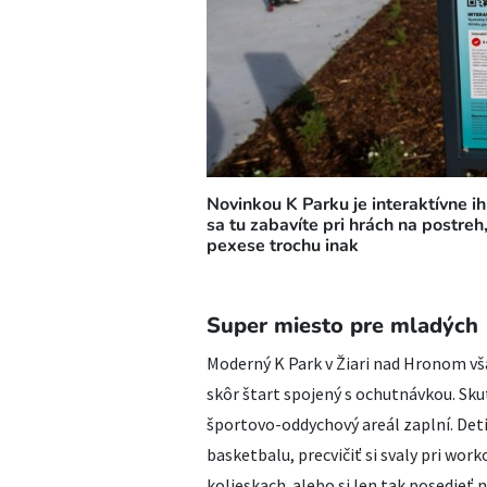
Novinkou K Parku je interaktívne i
sa tu zabavíte pri hrách na postreh,
pexese trochu inak
Super miesto pre mladých
Moderný K Park v Žiari nad Hronom vša
skôr štart spojený s ochutnávkou. Skut
športovo-oddychový areál zaplní. Deti
basketbalu, precvičiť si svaly pri wor
kolieskach alebo si len tak posedieť n