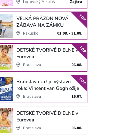
Liptovský Mikuláš
Zajtra
TOP
VEĽKÁ PRÁZDNINOVÁ
ZÁBAVA NA ZÁMKU
SCHLOSS HOF
Rakúsko
01.08. - 31.08.
TOP
DETSKÉ TVORIVÉ DIELNE v
Eurovea
Bratislava
06.08.
TOP
Bratislava zažije výstavu
roka: Vincent van Gogh ožije
v unikátnej imerzívnej šou!
Bratislava
16.07.
DETSKÉ TVORIVÉ DIELNE v
Eurovea
Bratislava
06.08.