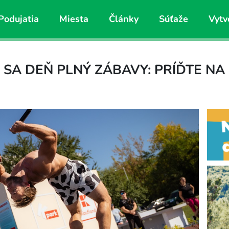
Podujatia
Miesta
Články
Súťaže
Vytv
 SA DEŇ PLNÝ ZÁBAVY: PRÍĎTE NA