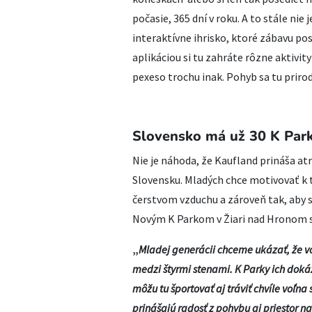
počasie, 365 dní v roku. A to stále nie
interaktívne ihrisko, ktoré zábavu pos
aplikáciou si tu zahráte rôzne aktivity
pexeso trochu inak. Pohyb sa tu priro
Slovensko má už 30 K Par
Nie je náhoda, že Kaufland prináša a
Slovensku. Mladých chce motivovať k 
čerstvom vzduchu a zároveň tak, aby s
Novým K Parkom v Žiari nad Hronom sa 
„
Mladej generácii chceme ukázať, že vo
medzi štyrmi stenami. K Parky ich dokáž
môžu tu športovať
aj tráviť chvíle voľn
prinášajú radosť z pohybu aj priestor na