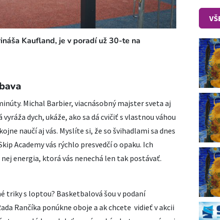
VŠ
ináša Kaufland, je v poradí už 30-te na
ábava
minúty. Michal Barbier, viacnásobný majster sveta aj
á vyráža dych, ukáže, ako sa dá cvičiť s vlastnou váhou
jne naučí aj vás. Myslíte si, že so švihadlami sa dnes
Skip Academy vás rýchlo presvedčí o opaku. Ich
z nej energia, ktorá vás nenechá len tak postávať.
é triky s loptou? Basketbalová šou v podaní
a Rančíka ponúkne oboje a ak chcete vidieť v akcii