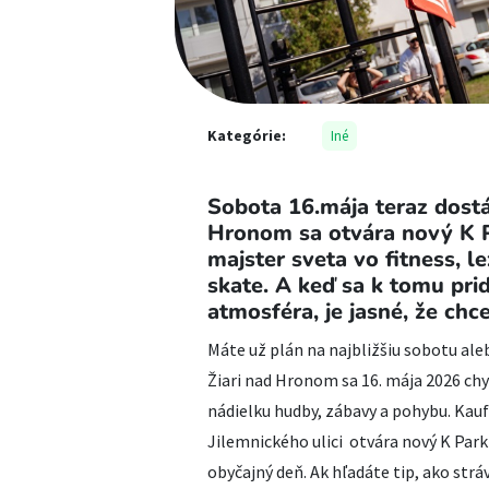
Kategórie:
Iné
Sobota 16.mája teraz dostá
Hronom sa otvára nový K P
majster sveta vo fitness, lez
skate. A keď sa k tomu pri
atmosféra, je jasné, že chc
Máte už plán na najbližšiu sobotu al
Žiari nad Hronom sa 16. mája 2026 chy
nádielku hudby, zábavy a pohybu. Kaufl
Jilemnického ulici otvára nový K Park
obyčajný deň. Ak hľadáte tip, ako stráv