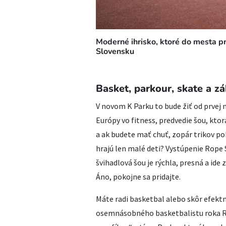
Moderné ihrisko, ktoré do mesta pr
Slovensku
Basket, parkour, skate a z
V novom K Parku to bude žiť od prvej 
Európy vo fitness, predvedie šou, ktor
a ak budete mať chuť, zopár trikov poko
hrajú len malé deti? Vystúpenie Rope 
švihadlová šou je rýchla, presná a ide 
Áno, pokojne sa pridajte.
Máte radi basketbal alebo skôr efektn
osemnásobného basketbalistu roka Rad