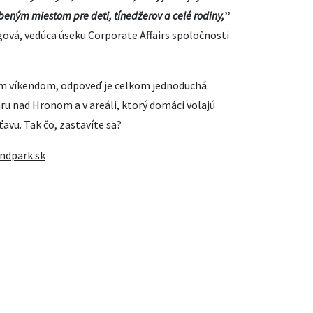
úbeným miestom pre deti, tínedžerov a celé rodiny,
”
gová, vedúca úseku Corporate Affairs spoločnosti
tým víkendom, odpoveď je celkom jednoduchá.
aru nad Hronom a v areáli, ktorý domáci volajú
avu. Tak čo, zastavíte sa?
ndpark.sk