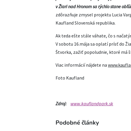
v Žiari nad Hronom
sa rýchlo stane obľ
zdôrazňuje zmysel projektu Lucia Var
Kaufland Slovenská republika.
Ak teda ešte stále váhate, čo s nača
V sobotu 16.mája sa oplatí prísť do Ži
Štvorka, zažiť popoludnie, ktoré má šť
Viac informácií nájdete na
www.kaufla
Foto Kaufland
Zdroj:
www.kauflandpark.sk
Podobné články