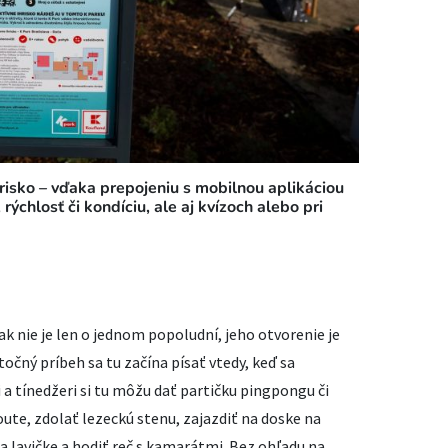
hrisko – vďaka prepojeniu s mobilnou aplikáciou
 rýchlosť či kondíciu, ale aj kvízoch alebo pri
k nie je len o jednom popoludní, jeho otvorenie je
očný príbeh sa tu začína písať vtedy, keď sa
 a tínedžeri si tu môžu dať partičku pingpongu či
koute, zdolať lezeckú stenu, zajazdiť na doske na
a lavičke a hodiť reč s kamarátmi. Bez ohľadu na