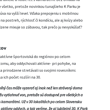
 je všetko, pretože novinkou tunajšieho K Parku je
úva na vyšší level. Vďaka prepojeniu s mobilnou
 na postreh, rýchlosť či kondíciu, ale aj kvízy alebo
dzene mixuje so zábavou, tak prečo ju nevyskúšať?
kov
traktívne športoviská do regiónov po celom
tomu, aby oddychovali aktívne- pri pohybe, na
a prirodzene stretávali so svojimi rovesníkmi.
ich počet rozšíri na 30.
ľný čas môže vyzerať aj inak než len strávený doma
u vytiahnuť von, pretože sú dostupné pre všetkých a
a s kamarátmi. Už v 30 lokalitách po celom Slovensku
 aktívny oddych, a tak veríme, že aj jubilejný 30. K Park