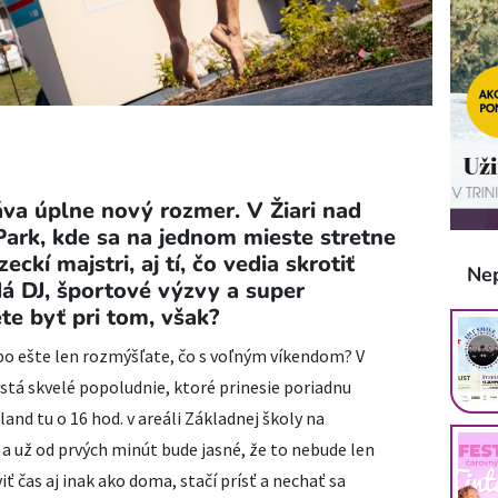
va úplne nový rozmer. V Žiari nad
ark, kde sa na jednom mieste stretne
eckí majstri, aj tí, čo vedia skrotiť
Ne
dá DJ, športové výzvy a super
ete byť pri tom, však?
ebo ešte len rozmýšľate, čo s voľným víkendom? V
stá skvelé popoludnie, ktoré prinesie poriadnu
and tu o 16 hod. v areáli Základnej školy na
 a už od prvých minút bude jasné, že to nebude len
iť čas aj inak ako doma, stačí prísť a nechať sa