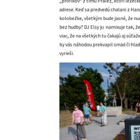
„profíkov“ z tímu Pralez, ktorí lezeck
adrese. Keď sa predvedú chalani z Hang
kolobežke, všetkým bude jasné, že nud
bez hudby? DJ Elsy ju namixuje tak, že
viac, že na všetkých tu čakajú aj súťaž
by vás náhodou prekvapil smäd či hlad
vyrieši.