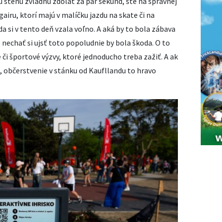
ú stenu zvládnu zdolať za pár sekúnd, ste na správnej
airu, ktorí majú v malíčku jazdu na skate či na
a si v tento deň vzala voľno. A aká by to bola zábava
 nechať si ujsť toto popoludnie by bola škoda. O to
e či športové výzvy, ktoré jednoducho treba zažiť. A ak
, občerstvenie v stánku od Kaufllandu to hravo