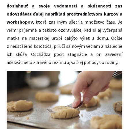
dosiahnuť a svoje vedomosti a skúsenosti zas
odovzdávať ďalej napríklad prostredníctvom kurzov a
workshopov
, ktoré zas iným ušetria množstvo času. Je
veľmi príjemné a takisto ozdravujúce, keď si aj vyčerpaná
matka na materskej urobí takýto výlet z domu. Odíde
z neustáleho kolotoča, priučí sa novým veciam a následne
ich skúša. Odchádza pocit stagnácie a pri zavedení
adekvátneho zdravého režimu aj väčšej pohody do rodiny.