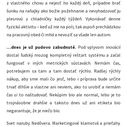
z vlastného chovu a nejesť ho každý deň, prípadne brať
šunku na raňajky ako božie požehnanie a nevyhadzovať ju
plesnivú z chladničky každý týždeň. Vykonávať denne
fyzickú aktivitu – keď už nie na poli, tak aspoň prechádzkou
na pracovný obed či mhd a nevoziť sa všade len autom.
…dnes je už pudovo zabudnuté.
Pod vplyvom inovácií
dostal ľudský mozog kompletný reštart systému a začal
fungovať v iných metrických sústavách. Nemám čas,
potrebujem sa tam a tam dostať rýchlo. Radšej rýchly
nákup, aby sme mali čo jesť, lebo i príprava bude určite
trvať dlhšie a vlastne ani neviem, ako to urobiť a nemám
čas si to naštudovať. Nekúpim bio ale normal, lebo je to
trojnásobne drahšie a takisto dnes už ani etiketa bio
negarantuje, že je niečo bio.
Svet naruby. Nedôvera. Marketingové klamstvá a prieťahy.