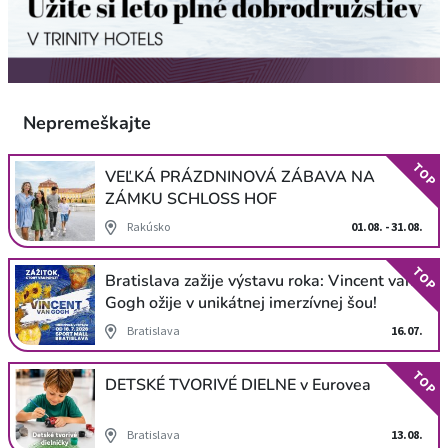
Nepremeškajte
TOP
VEĽKÁ PRÁZDNINOVÁ ZÁBAVA NA
ZÁMKU SCHLOSS HOF
Rakúsko
01.08. - 31.08.
TOP
Bratislava zažije výstavu roka: Vincent van
Gogh ožije v unikátnej imerzívnej šou!
Bratislava
16.07.
TOP
DETSKÉ TVORIVÉ DIELNE v Eurovea
Bratislava
13.08.