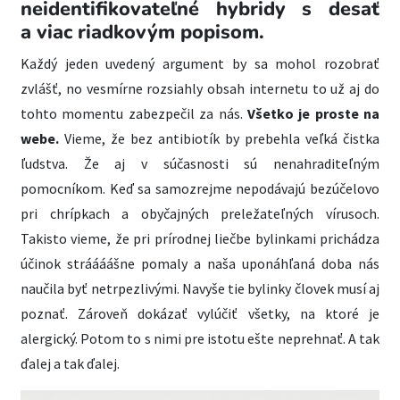
neidentifikovateľné hybridy s desať
a viac riadkovým popisom.
Každý jeden uvedený argument by sa mohol rozobrať
zvlášť, no vesmírne rozsiahly obsah internetu to už aj do
tohto momentu zabezpečil za nás.
Všetko je proste na
webe.
Vieme, že bez antibiotík by prebehla veľká čistka
ľudstva. Že aj v súčasnosti sú nenahraditeľným
pomocníkom. Keď sa samozrejme nepodávajú bezúčelovo
pri chrípkach a obyčajných preležateľných vírusoch.
Takisto vieme, že pri prírodnej liečbe bylinkami prichádza
účinok stráááášne pomaly a naša uponáhľaná doba nás
naučila byť netrpezlivými. Navyše tie bylinky človek musí aj
poznať. Zároveň dokázať vylúčiť všetky, na ktoré je
alergický. Potom to s nimi pre istotu ešte neprehnať. A tak
ďalej a tak ďalej.