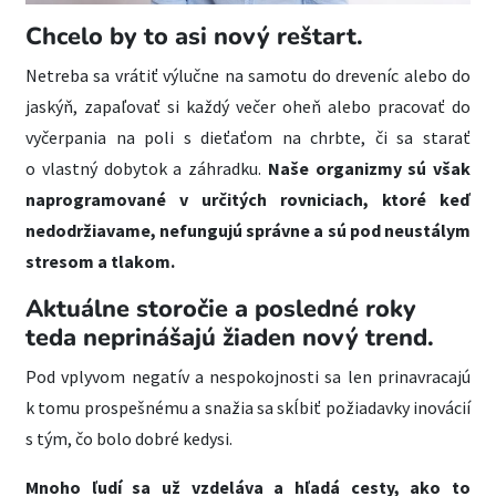
Chcelo by to asi nový reštart.
Netreba sa vrátiť výlučne na samotu do dreveníc alebo do
jaskýň, zapaľovať si každý večer oheň alebo pracovať do
vyčerpania na poli s dieťaťom na chrbte, či sa starať
o vlastný dobytok a záhradku.
Naše organizmy sú však
naprogramované v určitých rovniciach, ktoré keď
nedodržiavame, nefungujú správne a sú pod neustálym
stresom a tlakom.
Aktuálne storočie a posledné roky
teda neprinášajú žiaden nový trend.
Pod vplyvom negatív a nespokojnosti sa len prinavracajú
k tomu prospešnému a snažia sa skĺbiť požiadavky inovácií
s tým, čo bolo dobré kedysi.
Mnoho ľudí sa už vzdeláva a hľadá cesty, ako to