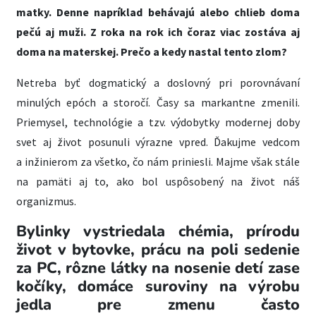
matky. Denne napríklad behávajú alebo chlieb doma
pečú aj muži. Z roka na rok ich čoraz viac zostáva aj
doma na materskej. Prečo a kedy nastal tento zlom?
Netreba byť dogmatický a doslovný pri porovnávaní
minulých epóch a storočí. Časy sa markantne zmenili.
Priemysel, technológie a tzv. výdobytky modernej doby
svet aj život posunuli výrazne vpred. Ďakujme vedcom
a inžinierom za všetko, čo nám priniesli. Majme však stále
na pamäti aj to, ako bol uspôsobený na život náš
organizmus.
Bylinky vystriedala chémia, prírodu
život v bytovke, prácu na poli sedenie
za PC, rôzne látky na nosenie detí zase
kočíky, domáce suroviny na výrobu
jedla pre zmenu často