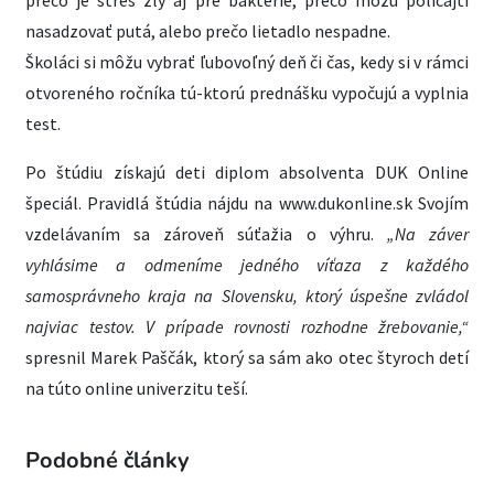
prečo je stres zlý aj pre baktérie, prečo môžu policajti
nasadzovať putá, alebo prečo lietadlo nespadne.
Školáci si môžu vybrať ľubovoľný deň či čas, kedy si v rámci
otvoreného ročníka tú-ktorú prednášku vypočujú a vyplnia
test.
Po štúdiu získajú deti diplom absolventa DUK Online
špeciál. Pravidlá štúdia nájdu na www.dukonline.sk Svojím
vzdelávaním sa zároveň súťažia o výhru.
„Na záver
vyhlásime a odmeníme jedného víťaza z každého
samosprávneho kraja na Slovensku, ktorý úspešne zvládol
najviac testov. V prípade rovnosti rozhodne žrebovanie,“
spresnil Marek Paščák, ktorý sa sám ako otec štyroch detí
na túto online univerzitu teší.
Podobné články