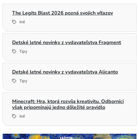
The Legits Blast 2026 pozná svojich víťazov
Iné
Detské letné novinky z vydavateľstva Fragment
Tipy
Detské letné novinky z vydavateľstva Alicanto
Tipy
Minecraft: Hra, ktorá rozvíja kreativitu. Odborníci
však pripomínajú jedno dôležité pravidlo
Iné