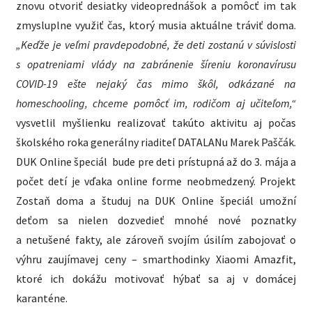
znovu otvoriť desiatky videoprednášok a pomôcť im tak
zmysluplne využiť čas, ktorý musia aktuálne tráviť doma.
„Keďže je veľmi pravdepodobné, že deti zostanú v súvislosti
s opatreniami vlády na zabránenie šíreniu koronavírusu
COVID-19 ešte nejaký čas mimo škôl, odkázané na
homeschooling, chceme pomôcť im, rodičom aj učiteľom,“
vysvetlil myšlienku realizovať takúto aktivitu aj počas
školského roka generálny riaditeľ DATALANu Marek Paščák.
DUK Online špeciál bude pre deti prístupná až do 3. mája a
počet detí je vďaka online forme neobmedzený. Projekt
Zostaň doma a študuj na DUK Online špeciál umožní
deťom sa nielen dozvedieť mnohé nové poznatky
a netušené fakty, ale zároveň svojím úsilím zabojovať o
výhru zaujímavej ceny – smarthodinky Xiaomi Amazfit,
ktoré ich dokážu motivovať hýbať sa aj v domácej
karanténe.