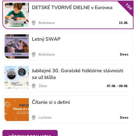
TOP
DETSKÉ TVORIVÉ DIELNE v Eurovea
Bratislava
13.08.
Letný SWAP
Bratislava
Dnes
Jubilejné 30. Goralské folklórne slávnosti
sa už blížia
Ždiar
07.08. - 09.08.
Čítanie si s deťmi
Lučenec
Dnes