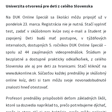
Univerzita otvorená pre deti z celého Slovenska
Na DUK Online špeciál sa školáci môžu pripojiť už v
pondelok 23. marca. Registrácia nie je nutná. Stačí vyplniť
test, zadať v skúšobnom kvíze svoj e-mail a študent je
zapojený. Deti budú mať postupne, v týždňových
intervaloch, dostupných 5. ročníkov DUK Online špeciál –
spolu až 44 zaujímavých videoprednášok
.
Štúdium je
bezplatné a dostupné prakticky odkiaľkoľvek, z celého
Slovenska ale aj pre deti za hranicami. Stačí kliknúť na
www.dukonline.sk. Súčasťou každej prednášky je skúšobný
online kvíz, deti si tam môžu svoje novonadobudnuté
znalosti hneď otestovať.
Profesori prednášky prispôsobili deťom základných škôl,
ktoré sa dozvedia napríklad to, prečo potrebujeme dýchať,