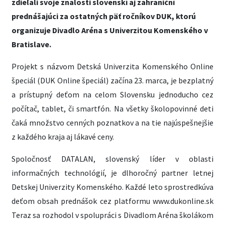
zdieľali svoje znalosti slovenskí aj zahraniční
prednášajúci za ostatných päť ročníkov DUK, ktorú
organizuje Divadlo Aréna s Univerzitou Komenského v
Bratislave.
Projekt s názvom Detská Univerzita Komenského Online
špeciál (DUK Online špeciál) začína 23. marca, je bezplatný
a prístupný deťom na celom Slovensku jednoducho cez
počítač, tablet, či smartfón. Na všetky školopovinné deti
čaká množstvo cenných poznatkov a na tie najúspešnejšie
z každého kraja aj lákavé ceny.
Spoločnosť DATALAN, slovenský líder v oblasti
informačných technológií, je dlhoročný partner letnej
Detskej Univerzity Komenského. Každé leto sprostredkúva
deťom obsah prednášok cez platformu www.dukonline.sk
Teraz sa rozhodol v spolupráci s Divadlom Aréna školákom