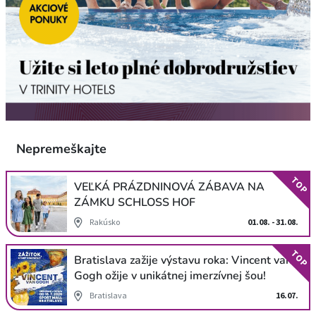
Nepremeškajte
TOP
VEĽKÁ PRÁZDNINOVÁ ZÁBAVA NA
ZÁMKU SCHLOSS HOF
Rakúsko
01.08. - 31.08.
TOP
Bratislava zažije výstavu roka: Vincent van
Gogh ožije v unikátnej imerzívnej šou!
Bratislava
16.07.