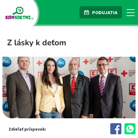
PODUJATIA
Z lásky k deťom
Zdieľať príspevok: