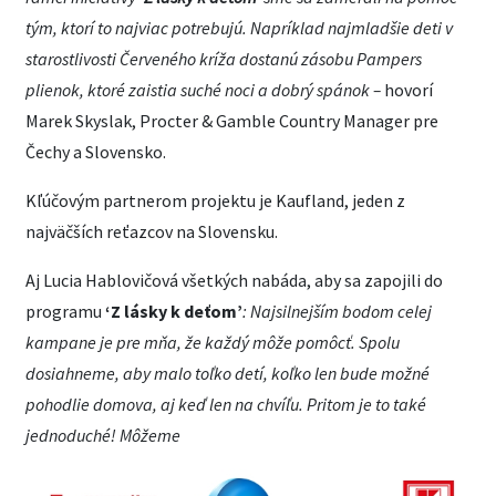
tým, ktorí to najviac potrebujú. Napríklad najmladšie deti v
starostlivosti Červeného kríža dostanú zásobu Pampers
plienok, ktoré zaistia suché noci a dobrý spánok –
hovorí
Marek Skyslak, Procter & Gamble Country Manager pre
Čechy a Slovensko.
Kľúčovým partnerom projektu je Kaufland, jeden z
najväčších reťazcov na Slovensku.
Aj Lucia Hablovičová všetkých nabáda, aby sa zapojili do
programu
‘Z lásky k deťom’
:
Najsilnejším bodom celej
kampane je pre mňa, že každý môže pomôcť. Spolu
dosiahneme, aby malo toľko detí, koľko len bude možné
pohodlie domova, aj keď len na chvíľu. Pritom je to také
jednoduché! Môžeme