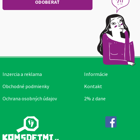
Inzercia a reklama
Informácie
Obchodné podmienky
Kontakt
Ochrana osobných údajov
2% z dane
Facebook