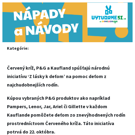
Kategórie:
Červený kríž, P&G a Kaufland spúšťajú národnú
iniciatívu ‘Z lásky k deťom’ na pomoc deťom z
najchudobnejších rodín.
Kúpou vybraných P&G produktov ako napríklad
Pampers, Lenor, Jar, Ariel či Gillette v každom
Kauflande pomôžete deťom zo znevýhodnených rodín
prostredníctvom Červeného kríža. Táto iniciatíva
potrvá do 22. októbra.