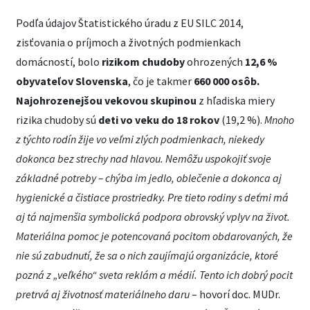
Podľa údajov Štatistického úradu z EU SILC 2014,
zisťovania o príjmoch a životných podmienkach
domácností, bolo
rizikom chudoby
ohrozených
12,6 %
obyvateľov Slovenska
, čo je takmer
660 000
osôb.
Najohrozenejšou vekovou skupinou
z hľadiska miery
rizika chudoby sú
deti vo veku do 18 rokov
(19,2 %).
Mnoho
z týchto rodín žije vo veľmi zlých podmienkach, niekedy
dokonca bez strechy nad hlavou. Nemôžu uspokojiť svoje
základné potreby – chýba im jedlo, oblečenie a dokonca aj
hygienické a čistiace prostriedky. Pre tieto rodiny s deťmi má
aj tá najmenšia symbolická podpora obrovský vplyv na život.
Materiálna pomoc je potencovaná pocitom obdarovaných, že
nie sú zabudnutí, že sa o nich zaujímajú organizácie, ktoré
pozná z „veľkého“ sveta reklám a médií. Tento ich dobrý pocit
pretrvá aj životnosť materiálneho daru
– hovorí doc. MUDr.