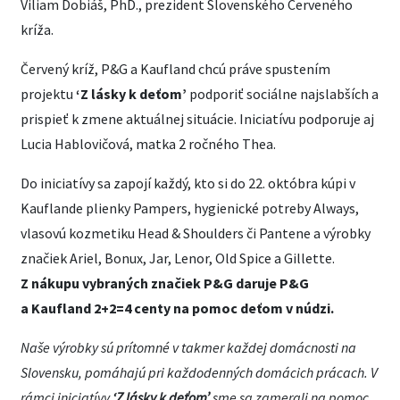
Viliam Dobiáš, PhD., prezident Slovenského Červeného
kríža.
Červený kríž, P&G a Kaufland chcú práve spustením
projektu
‘Z lásky k deťom’
podporiť sociálne najslabších a
prispieť k zmene aktuálnej situácie. Iniciatívu podporuje aj
Lucia Hablovičová, matka 2 ročného Thea.
Do iniciatívy sa zapojí každý, kto si do 22. októbra kúpi v
Kauflande plienky Pampers, hygienické potreby Always,
vlasovú kozmetiku Head & Shoulders či Pantene a výrobky
značiek Ariel, Bonux, Jar, Lenor, Old Spice a Gillette.
Z nákupu vybraných značiek P&G daruje P&G
a Kaufland 2+2=4 centy na pomoc deťom v núdzi.
Naše výrobky sú prítomné v takmer každej domácnosti na
Slovensku, pomáhajú pri každodenných domácich prácach. V
rámci iniciatívy
‘Z lásky k deťom’
sme sa zamerali na pomoc