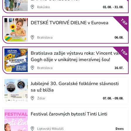
Rakúsko
01.08. - 31.08.
TOP
DETSKÉ TVORIVÉ DIELNE v Eurovea
Bratislava
06.08.
TOP
Bratislava zažije výstavu roka: Vincent van
Gogh ožije v unikátnej imerzívnej šou!
Bratislava
16.07.
Jubilejné 30. Goralské folklórne slávnosti
sa už blížia
Ždiar
07.08. - 09.08.
Festival čarovných bytostí Tinti Linti
Liptovský Mikuláš
Dnes