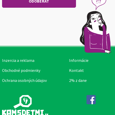
Inzercia a reklama
Informácie
Obchodné podmienky
Kontakt
Ochrana osobných údajov
2% z dane
Facebook