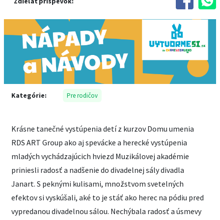
Zdieľať príspevok:
Kategórie:
Pre rodičov
Krásne tanečné vystúpenia detí z kurzov Domu umenia
RDS ART Group ako aj spevácke a herecké vystúpenia
mladých vychádzajúcich hviezd Muzikálovej akadémie
priniesli radosť a nadšenie do divadelnej sály divadla
Janart. S peknými kulisami, množstvom svetelných
efektov si vyskúšali, aké to je stáť ako herec na pódiu pred
vypredanou divadelnou sálou. Nechýbala radosť a úsmevy