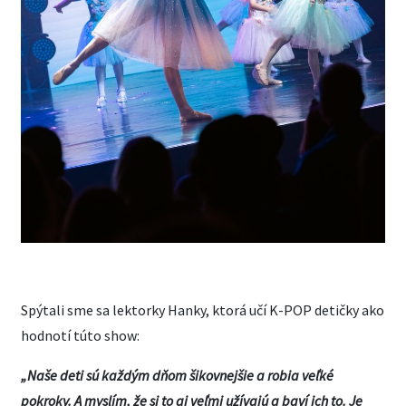
Spýtali sme sa lektorky Hanky, ktorá učí K-POP detičky ako
hodnotí túto show:
„Naše deti sú každým dňom šikovnejšie a robia veľké
pokroky. A myslím, že si to aj veľmi užívajú a baví ich to. Je