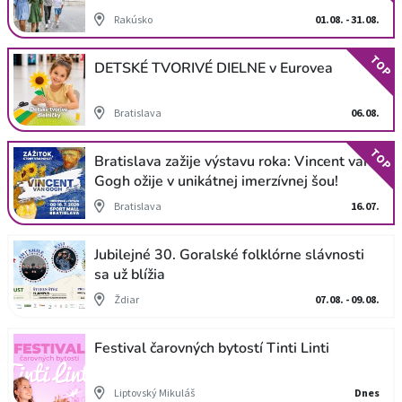
Rakúsko
01.08. - 31.08.
TOP
DETSKÉ TVORIVÉ DIELNE v Eurovea
Bratislava
06.08.
TOP
Bratislava zažije výstavu roka: Vincent van
Gogh ožije v unikátnej imerzívnej šou!
Bratislava
16.07.
Jubilejné 30. Goralské folklórne slávnosti
sa už blížia
Ždiar
07.08. - 09.08.
Festival čarovných bytostí Tinti Linti
Liptovský Mikuláš
Dnes