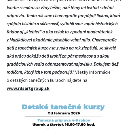
tvorbe scenára sa vždy teším, aké témy mi lektori s deťmi
pripravia. Tento rok sme choreografie prepájali linkou, ktorá
spájala históriu a súčasnosť, vytiahli sme zopár historických
faktov aj „klebiet“ a ako celok to v podaní moderátoriek
z Muzikálovej akadémie pôsobilo veľmi milo. Choreografie
detí z tanečných kurzov sa z roka na rok zlepšujú. Je skvelé
akú prácu dokážu deti urobiť za pár mesiacov a s akou
gradáciou ich vedia odprezentovať najavisku. Ďakujem tiež
rodičom, ktorý ich v tom podporujú.“
Všetky informácie
o detských tanečných kurzoch nájdete na
www.rdsartgroup.sk
.