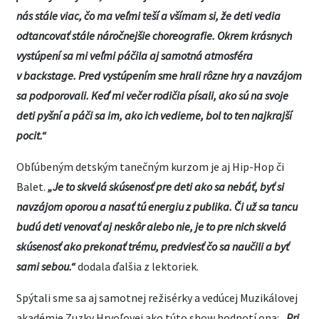
nás stále viac, čo ma veľmi teší a všímam si, že deti vedia
odtancovať stále náročnejšie choreografie. Okrem krásnych
vystúpení sa mi veľmi páčila aj samotná atmosféra
v backstage. Pred vystúpením sme hrali rôzne hry a navzájom
sa podporovali. Keď mi večer rodičia písali, ako sú na svoje
deti pyšní a páči sa im, ako ich vedieme, bol to ten najkrajší
pocit.“
Obľúbeným detským tanečným kurzom je aj Hip-Hop či
Balet.
„Je to skvelá skúsenosť pre deti ako sa nebáť, byť si
navzájom oporou a nasať tú energiu z publika. Či už sa tancu
budú deti venovať aj neskôr alebo nie, je to pre nich skvelá
skúsenosť ako prekonať trému, predviesť čo sa naučili a byť
sami sebou.“
dodala ďalšia z lektoriek.
Spýtali sme sa aj samotnej režisérky a vedúcej Muzikálovej
akadémie Zuzky Hrvoľovej ako túto show hodnotí ona:
„Pri