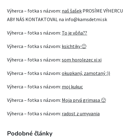
Výherca – fotka s názvom:
naš šašek
PROSÍME VÝHERCU
ABY NÁS KONTAKTOVAL na info@kamsdetmi.sk
Výherca – fotka s názvom:
To je vôňa??
Výherca – fotka s názvom:
ksichtiky 🙂
Výherca – fotka s názvom:
som horolezec xi xi
Výherca – fotka s názvom:
okupkaný, zamotaný :))
Výherca – fotka s názvom:
moj kukuc
Výherca – fotka s názvom:
Moja prvá grimasa 🙂
Výherca – fotka s názvom:
radost z umyvania
Podobné články