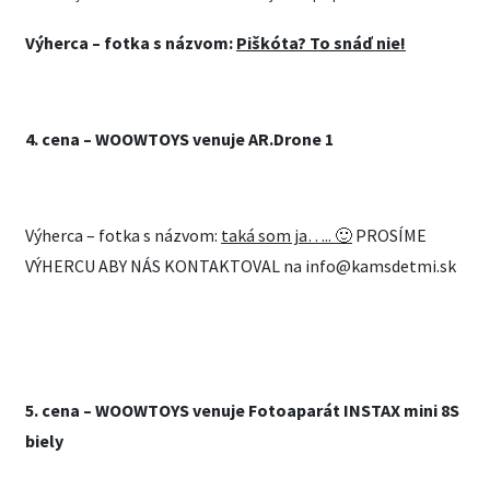
Výherca – fotka s názvom:
Piškóta? To snáď nie!
4. cena – WOOWTOYS venuje AR.Drone 1
Výherca – fotka s názvom:
taká som ja….. 🙂
PROSÍME
VÝHERCU ABY NÁS KONTAKTOVAL na info@kamsdetmi.sk
5. cena – WOOWTOYS venuje Fotoaparát INSTAX mini 8S
biely