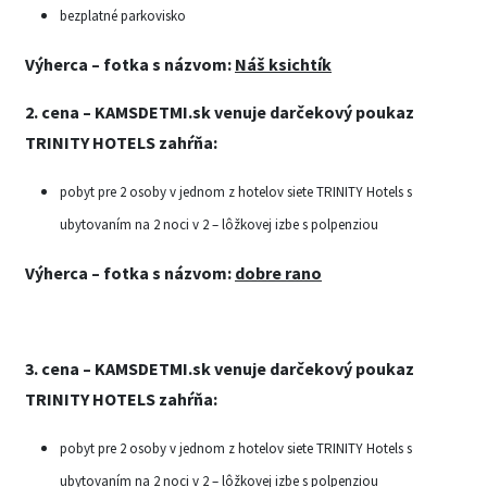
bezplatné parkovisko
Výherca – fotka s názvom:
Náš ksichtík
2. cena – KAMSDETMI.sk venuje darčekový poukaz
TRINITY HOTELS
zahŕňa
:
pobyt pre 2 osoby v jednom z hotelov siete TRINITY Hotels s
ubytovaním na 2 noci v 2 – lôžkovej izbe s polpenziou
Výherca – fotka s názvom:
dobre rano
3. cena –
KAMSDETMI.sk venuje
darčekový poukaz
TRINITY HOTELS
zahŕňa
:
pobyt pre 2 osoby v jednom z hotelov siete TRINITY Hotels s
ubytovaním na 2 noci v 2 – lôžkovej izbe s polpenziou