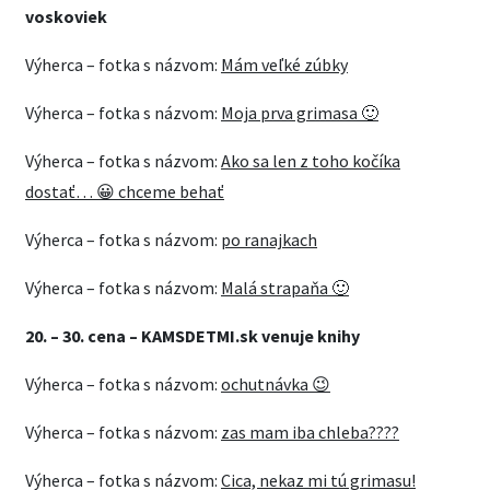
voskoviek
Výherca – fotka s názvom:
Mám veľké zúbky
Výherca – fotka s názvom:
Moja prva grimasa 🙂
Výherca – fotka s názvom:
Ako sa len z toho kočíka
dostať… 😀 chceme behať
Výherca – fotka s názvom:
po ranajkach
Výherca – fotka s názvom:
Malá strapaňa 🙂
20. – 30. cena – KAMSDETMI.sk venuje knihy
Výherca – fotka s názvom:
ochutnávka 😉
Výherca – fotka s názvom:
zas mam iba chleba????
Výherca – fotka s názvom:
Cica, nekaz mi tú grimasu!