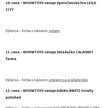
10.
cena –
WOOWTOYS venuje Spoločenskú hru LEGO
CITY
Výherca – fotka s názvom:
mňam
11.
cena –
WOOWTOYS venuje Skladačku CALAFANT
farma
Výherca – fotka s názvom:
smejem sa aj očami hihi
12.
cena –
WOOWTOYS venuje bábiku BRATZ totally
polished
Výherca – fotka s názvom:
Vodník
PROSÍME VÝHERCU ABY