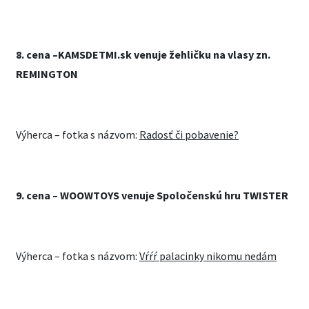
8.
cena –
KAMSDETMI.sk venuje žehličku na vlasy zn.
REMINGTON
Výherca – fotka s názvom:
Radosť či pobavenie?
9.
cena –
WOOWTOYS venuje Spoločenskú hru TWISTER
Výherca – fotka s názvom:
Vŕŕŕ palacinky nikomu nedám