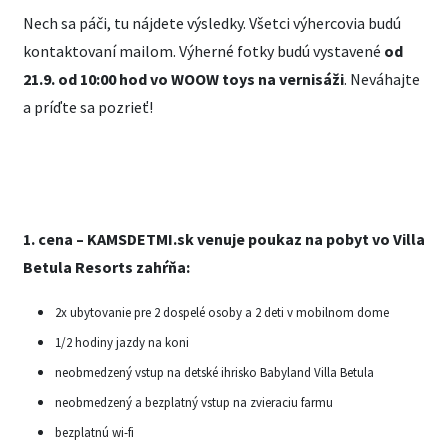
Nech sa páči, tu nájdete výsledky. Všetci výhercovia budú
kontaktovaní mailom. Výherné fotky budú vystavené
od
21.9. od 10:00 hod vo WOOW toys na vernisáži
. Neváhajte
a príďte sa pozrieť!
1. cena –
KAMSDETMI.sk venuje
poukaz na pobyt vo Villa
Betula Resorts zahŕňa:
2x ubytovanie pre 2 dospelé osoby a 2 deti v mobilnom dome
1/2 hodiny jazdy na koni
neobmedzený vstup na detské ihrisko Babyland Villa Betula
neobmedzený a bezplatný vstup na zvieraciu farmu
bezplatnú wi-fi