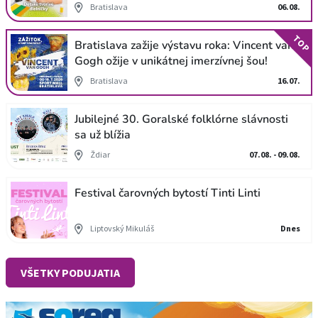
Bratislava
06.08.
TOP
Bratislava zažije výstavu roka: Vincent van
Gogh ožije v unikátnej imerzívnej šou!
Bratislava
16.07.
Jubilejné 30. Goralské folklórne slávnosti
sa už blížia
Ždiar
07.08. - 09.08.
Festival čarovných bytostí Tinti Linti
Liptovský Mikuláš
Dnes
VŠETKY PODUJATIA