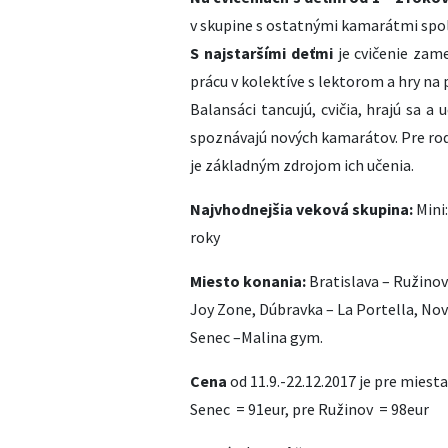
v skupine s ostatnými kamarátmi spol
S najstaršími deťmi
je cvičenie zam
prácu v kolektíve s lektorom a hry na 
Balansáci tancujú, cvičia, hrajú sa a
spoznávajú nových kamarátov. Pre rod
je základným zdrojom ich učenia.
Najvhodnejšia veková skupina:
Mini:
roky
Miesto konania:
Bratislava – Ružino
Joy Zone, Dúbravka – La Portella, Nové
Senec –Malina gym.
Cena
od 11.9.-22.12.2017 je pre miest
Senec = 91eur, pre Ružinov = 98eur