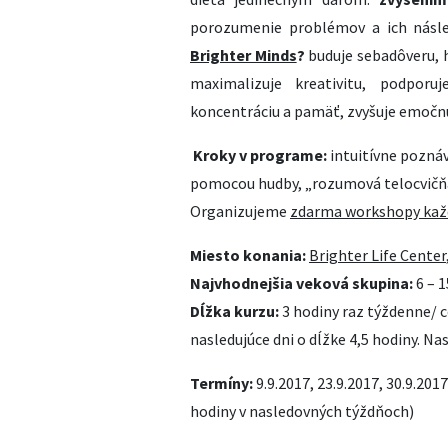
porozumenie problémov a ich násled
Brighter Minds
?
buduje sebadôveru, 
maximalizuje kreativitu, podporuj
koncentráciu a pamäť, zvyšuje emočnú 
Kroky v programe:
intuitívne pozná
pomocou hudby, „rozumová telocvičňa“
Organizujeme
zdarma workshopy kaž
Miesto konania:
Brighter Life Center
Najvhodnejšia veková skupina:
6 – 1
Dĺžka kurzu:
3 hodiny raz týždenne/ c
nasledujúce dni o dĺžke 4,5 hodiny. Na
Termíny:
9.9.2017, 23.9.2017, 30.9.20
hodiny v nasledovných týždňoch)