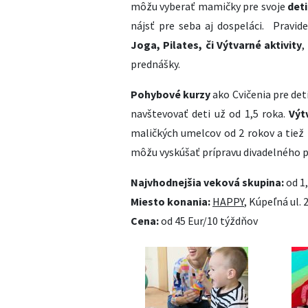
môžu vyberať mamičky pre svoje
deti
nájsť pre seba aj dospeláci. Pravid
Joga, Pilates, či Výtvarné aktivity
,
prednášky.
Pohybové kurzy
ako Cvičenia pre det
navštevovať deti už od 1,5 roka.
Výt
maličkých umelcov od 2 rokov a tiež p
môžu vyskúšať prípravu divadelného 
Najvhodnejšia veková skupina:
od 1,
Miesto konania:
HAPPY
, Kúpeľná ul. 
Cena:
od 45 Eur/10 týždňov