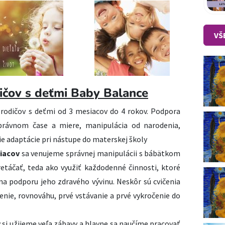
VŠ
dičov s deťmi Baby Balance
rodičov s deťmi od 3 mesiacov do 4 rokov. Podpora
správnom čase a miere, manipulácia od narodenia,
e adaptácie pri nástupe do materskej školy
siacov
sa venujeme správnej manipulácii s bábätkom
retáčať, teda ako využiť každodenné činnosti, ktoré
na podporu jeho zdravého vývinu. Neskôr sú cvičenia
enie, rovnováhu, prvé vstávanie a prvé vykročenie do
v
si užijeme veľa zábavy a hlavne sa naučíme pracovať