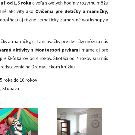
 už od 1,5 roka
a veľa skvelých hodín v rozvrhu môžu
elné aktivity ako
Cvičenia pre detičky a mamičky,
 dopĺňajú aj rôzne tematicky zamerané workshopy a
ičky a mamičky, či Tancovačky pre detičky môžu u nás
varné aktivity s Montessori prvkami
máme aj pre
re škôlkarov od 4 rokov. Školáci od 7 rokov si u nás
predstavenia na Dramatickom krúžku.
5 roka do 10 rokov
2, Stupava