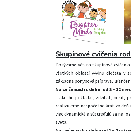
Skupinové cvičenia ro
Pozývame Vás na skupinové cvičenia 
všetkých oblastí vývinu dieťaťa v 
základná pohybová príprava, uľahčeni
Na cvičeniach s deťmi od 3 – 12 me
– ako ho pokladať, zdvíhať, nosiť, p
realizujeme nespočetne krát za deň 
viac dynamické a sústreďujú sa na loz
sveta.
Na cvičeniach s deťmi od 1 – 2 roko