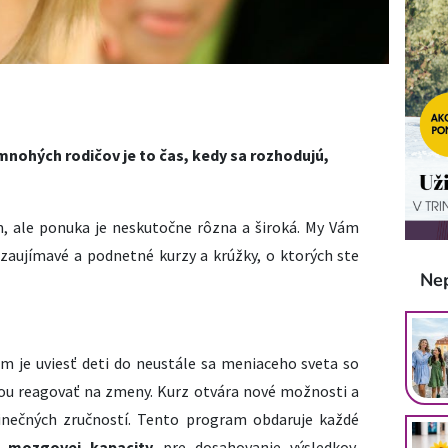
mnohých rodičov je to čas, kedy sa rozhodujú,
 ale ponuka je neskutočne rôzna a široká. My Vám
zaujímavé a podnetné kurzy a krúžky, o ktorých ste
Ne
om je uviesť deti do neustále sa meniaceho sveta so
ou reagovať na zmeny. Kurz otvára nové možnosti a
dinečných zručností. Tento program obdaruje každé
 mozgovej kapacity
pre dosahovanie výsledkov,