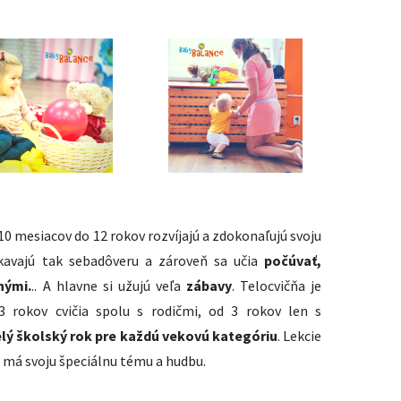
10 mesiacov do 12 rokov rozvíjajú a zdokonaľujú svoju
skavajú tak sebadôveru a zároveň sa učia
počúvať,
nými.
.. A hlavne si užujú veľa
zábavy
. Telocvičňa je
3 rokov cvičia spolu s rodičmi, od 3 rokov len s
lý školský rok pre každú vekovú kategóriu
. Lekcie
a má svoju špeciálnu tému a hudbu.