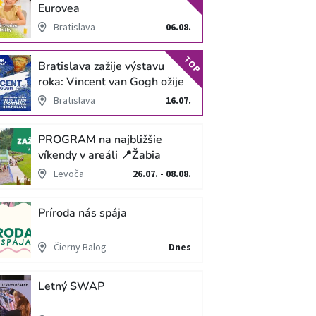
Eurovea
Bratislava
06.08.
TOP
Bratislava zažije výstavu
roka: Vincent van Gogh ožije
v unikátnej imerzívnej šou!
Bratislava
16.07.
PROGRAM na najbližšie
víkendy v areáli 📍Žabia
cesta
Levoča
26.07. - 08.08.
Príroda nás spája
Čierny Balog
Dnes
Letný SWAP