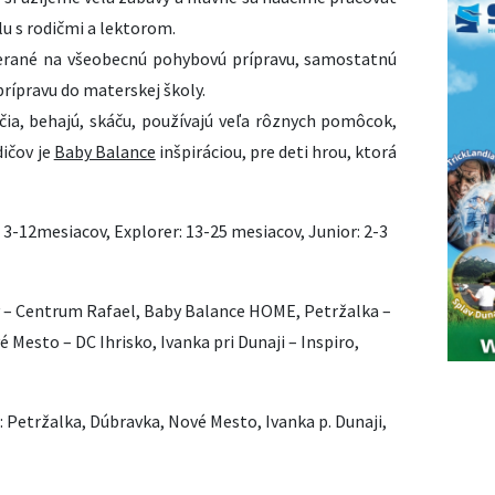
u s rodičmi a lektorom.
erané na všeobecnú pohybovú prípravu, samostatnú
prípravu do materskej školy.
 učia, behajú, skáču, používajú veľa rôznych pomôcok,
ičov je
Baby Balance
inšpiráciou, pre deti hrou, ktorá
 3-12mesiacov, Explorer: 13-25 mesiacov, Junior: 2-3
v – Centrum Rafael, Baby Balance HOME, Petržalka –
 Mesto – DC Ihrisko, Ivanka pri Dunaji – Inspiro,
a: Petržalka, Dúbravka, Nové Mesto, Ivanka p. Dunaji,