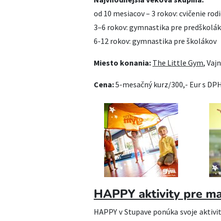
od 10 mesiacov – 3 rokov: cvičenie rod
3–6 rokov: gymnastika pre predškolá
6-12 rokov: gymnastika pre školákov
Miesto konania:
The Little Gym
, Vaj
Cena:
5-mesačný kurz/300,- Eur s DP
HAPPY aktivity pre ma
HAPPY v Stupave ponúka svoje aktivit