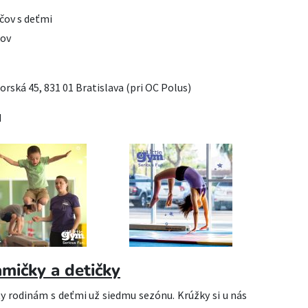
ičov s deťmi
kov
norská 45, 831 01 Bratislava (pri OC Polus)
H
mičky a detičky
y rodinám s deťmi už siedmu sezónu. Krúžky si u nás