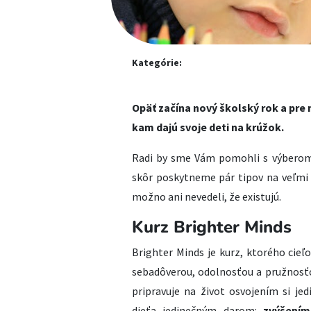
Kategórie:
Opäť začína nový školský rok a pre 
kam dajú svoje deti na krúžok.
Radi by sme Vám pomohli s výberom,
skôr poskytneme pár tipov na veľmi 
možno ani nevedeli, že existujú.
Kurz Brighter Minds
Brighter Minds je kurz, ktorého cieľ
sebadôverou, odolnosťou a pružnosť
pripravuje na život osvojením si je
dieťa jedinečným darom:
zvýšením