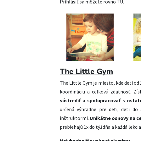
Prihlásiť sa môžete rovno
TU
.
The Little Gym
The Little Gym je miesto, kde deti od 
koordináciu a celkovú zdatnosť. Zí
sústrediť a spolupracovať s ostat
určená výhradne pre deti, deti do 
inštruktormi.
Unikátne osnovy na ce
prebiehajú 1x do týždňa a každá lekci
Najvhodnejšia veková skupina: