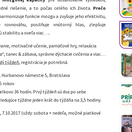
né riešenie, a to počas celého ich života.
Prečo
harmonizuje funkcie mozgu a zvyšuje jeho efektivitu,
e rovnováhu, posilňuje vnútorný hlas, zlepšuje
stabilitu a oveľa viac…..
vanie, motivačné učenie, pamäťové hry, relaxácia
, tanec & zábava, správne dýchacie cvičenia a viac…
dý týždeň
, registrácia je potrebná.
, Hurbanovo námestie 5, Bratislava
5 rokov
elkovo 36 hodín. Prvý týždeň sú dva po sebe
sledujúce týždne jeden krát do týždňa na 3,5 hodiny.
17, 7.10.2017 (vždy: sobota + nedeľa, možné piatkové