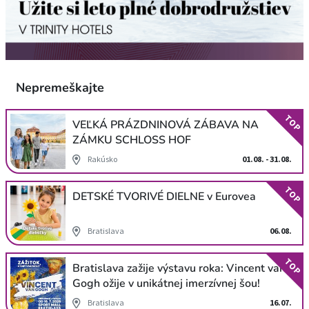
Nepremeškajte
TOP
VEĽKÁ PRÁZDNINOVÁ ZÁBAVA NA
ZÁMKU SCHLOSS HOF
Rakúsko
01.08. - 31.08.
TOP
DETSKÉ TVORIVÉ DIELNE v Eurovea
Bratislava
06.08.
TOP
Bratislava zažije výstavu roka: Vincent van
Gogh ožije v unikátnej imerzívnej šou!
Bratislava
16.07.