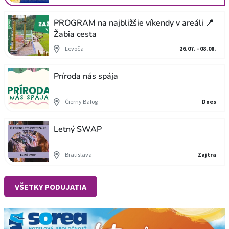
PROGRAM na najbližšie víkendy v areáli 📍
Žabia cesta
Levoča
26.07. - 08.08.
Príroda nás spája
Čierny Balog
Dnes
Letný SWAP
Bratislava
Zajtra
VŠETKY PODUJATIA