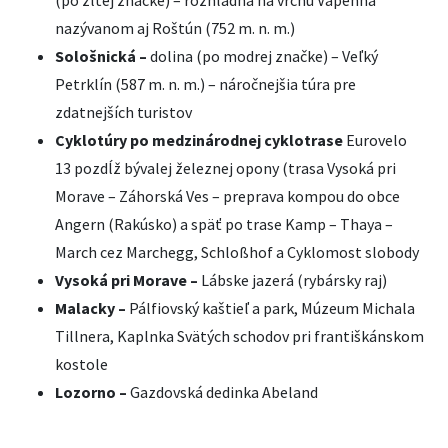
(po žltej značke) – rozhľadňa na vrchu Vápenná
nazývanom aj Roštún (752 m. n. m.)
Sološnická –
dolina (po modrej značke) – Veľký
Petrklín (587 m. n. m.) – náročnejšia túra pre
zdatnejších turistov
Cyklotúry po medzinárodnej cyklotrase
Eurovelo
13 pozdĺž bývalej železnej opony (trasa Vysoká pri
Morave – Záhorská Ves – preprava kompou do obce
Angern (Rakúsko) a späť po trase Kamp – Thaya –
March cez Marchegg, Schloßhof a Cyklomost slobody
Vysoká pri Morave –
Lábske jazerá (rybársky raj)
Malacky –
Pálfiovský kaštieľ a park, Múzeum Michala
Tillnera, Kaplnka Svätých schodov pri františkánskom
kostole
Lozorno –
Gazdovská dedinka Abeland