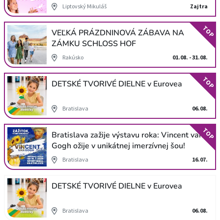
Liptovský Mikuláš
Zajtra
TOP
VEĽKÁ PRÁZDNINOVÁ ZÁBAVA NA
ZÁMKU SCHLOSS HOF
Rakúsko
01.08. - 31.08.
TOP
DETSKÉ TVORIVÉ DIELNE v Eurovea
Bratislava
06.08.
TOP
Bratislava zažije výstavu roka: Vincent van
Gogh ožije v unikátnej imerzívnej šou!
Bratislava
16.07.
DETSKÉ TVORIVÉ DIELNE v Eurovea
Bratislava
06.08.