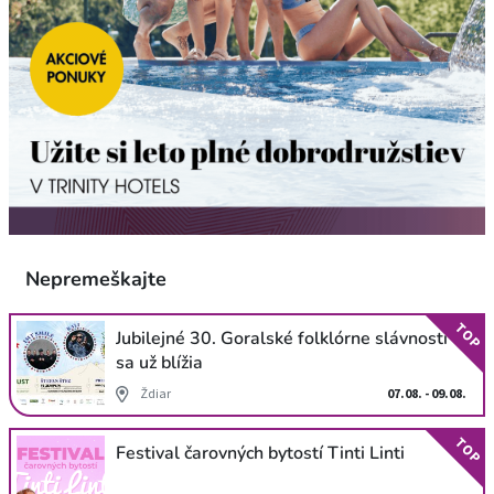
Nepremeškajte
TOP
Jubilejné 30. Goralské folklórne slávnosti
sa už blížia
Ždiar
07.08. - 09.08.
TOP
Festival čarovných bytostí Tinti Linti