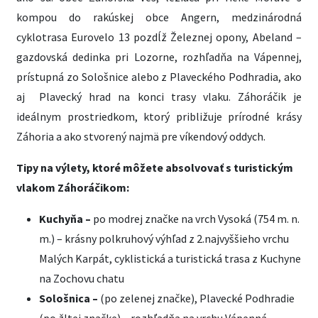
kompou do rakúskej obce Angern, medzinárodná
cyklotrasa Eurovelo 13 pozdĺž Železnej opony, Abeland –
gazdovská dedinka pri Lozorne, rozhľadňa na Vápennej,
prístupná zo Sološnice alebo z Plaveckého Podhradia, ako
aj Plavecký hrad na konci trasy vlaku. Záhoráčik je
ideálnym prostriedkom, ktorý približuje prírodné krásy
Záhoria a ako stvorený najmä pre víkendový oddych.
Tipy na výlety, ktoré môžete absolvovať s turistickým
vlakom Záhoráčikom:
Kuchyňa –
po modrej značke na vrch Vysoká (754 m. n.
m.) – krásny polkruhový výhľad z 2.najvyššieho vrchu
Malých Karpát, cyklistická a turistická trasa z Kuchyne
na Zochovu chatu
Sološnica –
(po zelenej značke), Plavecké Podhradie