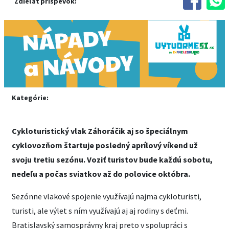
Zdieľať príspevok:
Kategórie:
Cykloturistický vlak Záhoráčik aj so špeciálnym
cyklovozňom štartuje posledný aprílový víkend už
svoju tretiu sezónu. Voziť turistov bude každú sobotu,
nedeľu a počas sviatkov až do polovice októbra.
Sezónne vlakové spojenie využívajú najmä cykloturisti,
turisti, ale výlet s ním využívajú aj aj rodiny s deťmi.
Bratislavský samosprávny kraj preto v spolupráci s