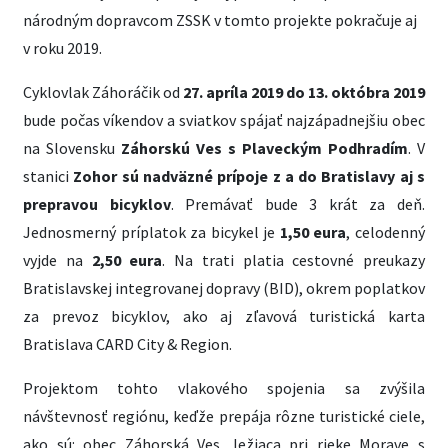
národným dopravcom ZSSK v tomto projekte pokračuje aj
v roku 2019.
Cyklovlak Záhoráčik od
27. apríla 2019 do 13. októbra 2019
bude počas víkendov a sviatkov spájať najzápadnejšiu obec
na Slovensku
Záhorskú Ves s Plaveckým Podhradím
. V
stanici
Zohor sú nadväzné prípoje z a do Bratislavy aj s
prepravou bicyklov
. Premávať bude 3 krát za deň.
Jednosmerný príplatok za bicykel je
1,50 eura
, celodenný
vyjde na
2,50 eura
. Na trati platia cestovné preukazy
Bratislavskej integrovanej dopravy (BID), okrem poplatkov
za prevoz bicyklov, ako aj zľavová turistická karta
Bratislava CARD City & Region.
Projektom tohto vlakového spojenia sa zvýšila
návštevnosť regiónu, keďže prepája rôzne turistické ciele,
ako sú: obec Záhorská Ves, ležiaca pri rieke Morave s