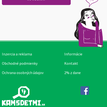
Inzercia a reklama
Informácie
Obchodné podmienky
Kontakt
Ochrana osobných údajov
2% z dane
Facebook