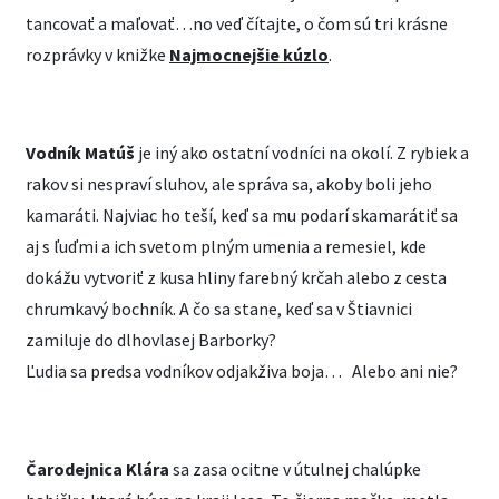
tancovať a maľovať…no veď čítajte, o čom sú tri krásne
rozprávky v knižke
Najmocnejšie kúzlo
.
Vodník Matúš
je iný ako ostatní vodníci na okolí. Z rybiek a
rakov si nespraví sluhov, ale správa sa, akoby boli jeho
kamaráti. Najviac ho teší, keď sa mu podarí skamarátiť sa
aj s ľuďmi a ich svetom plným umenia a remesiel, kde
dokážu vytvoriť z kusa hliny farebný krčah alebo z cesta
chrumkavý bochník. A čo sa stane, keď sa v Štiavnici
zamiluje do dlhovlasej Barborky?
Ľudia sa predsa vodníkov odjakživa boja… Alebo ani nie?
Čarodejnica Klára
sa zasa ocitne v útulnej chalúpke