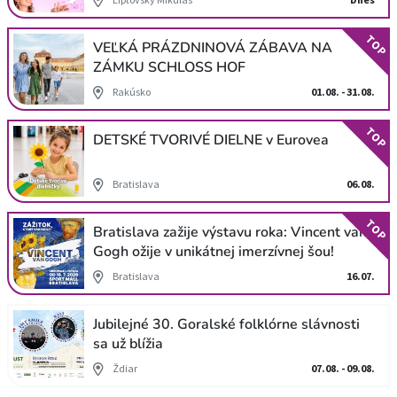
TOP
VEĽKÁ PRÁZDNINOVÁ ZÁBAVA NA
ZÁMKU SCHLOSS HOF
Rakúsko
01.08. - 31.08.
TOP
DETSKÉ TVORIVÉ DIELNE v Eurovea
Bratislava
06.08.
TOP
Bratislava zažije výstavu roka: Vincent van
Gogh ožije v unikátnej imerzívnej šou!
Bratislava
16.07.
Jubilejné 30. Goralské folklórne slávnosti
sa už blížia
Ždiar
07.08. - 09.08.