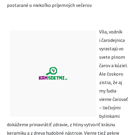
postarané o niekoľko príjemných večerov.
Víla, vodník
i čarodejnica
vyrastajú vo
svete plnom
čarov a kúziel.
Ale čoskoro
zistia, že aj
my ľudia
vieme čarovať
– liečivými
bylinkami
dokážeme prinavrátiť zdravie, z hliny vytvoriť krásnu
keramiku a z dreva hudobné nástroje. Vieme tiež pekne