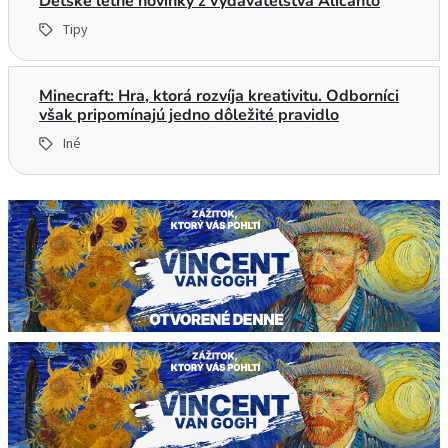
Detské letné novinky z vydavateľstva Alicanto
Tipy
Minecraft: Hra, ktorá rozvíja kreativitu. Odborníci
však pripomínajú jedno dôležité pravidlo
Iné