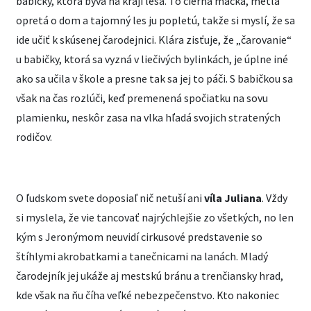
babičky, ktorá býva na kraji lesa. To čierna mačka, metla
opretá o dom a tajomný les ju popletú, takže si myslí, že sa
ide učiť k skúsenej čarodejnici. Klára zisťuje, že „čarovanie“
u babičky, ktorá sa vyzná v liečivých bylinkách, je úplne iné
ako sa učila v škole a presne tak sa jej to páči. S babičkou sa
však na čas rozlúči, keď premenená spočiatku na sovu
plamienku, neskôr zasa na vlka hľadá svojich stratených
rodičov.
O ľudskom svete doposiaľ nič netuší ani
víla Juliana
. Vždy
si myslela, že vie tancovať najrýchlejšie zo všetkých, no len
kým s Jeronýmom neuvidí cirkusové predstavenie so
štíhlymi akrobatkami a tanečnicami na lanách. Mladý
čarodejník jej ukáže aj mestskú bránu a trenčiansky hrad,
kde však na ňu číha veľké nebezpečenstvo. Kto nakoniec