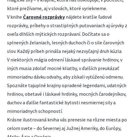
ktoré prežívame, aj v slovách, ktoré vyriekneme.
V knihe
Čarovné rozprávky
nájdete kratšie ľudové
rozprávky, príbehy o strastiplných putovaniach aj úryvky z
oveľa dlhších mýtických rozprávaní. Dočítate sa o
splnených želaniach, lesných duchoch či o sile čarovných
slov. Každý príbeh prináša nejaký nezvyčajný druh kúzla.
V niektorých mágia odmení láskavé správanie hrdinov, v
iných musia zdolať mocné kliatby, v ďalších preukázať
mimoriadnu dávku odvahy, aby získali vytúženú odmenu.
Spoznáte tajuplné krajiny opradené legendami, udatných
hrdinov, obetavé i láskavé hrdinky, mocných čarodejníkov,
duchov a ďalšie fantastické bytosti nesmiernej sily a
mimoriadnych schopností.
Krásne ilustrovaná kniha vás prenesie na rôzne miesta po
celom svete – do Severnej aj Južnej Ameriky, do Európy,
Afriky, Ázie a Oceánie.