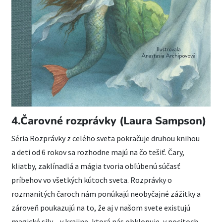
4.Čarovné rozprávky (Laura Sampson)
Séria Rozprávky z celého sveta pokračuje druhou knihou
a deti od 6 rokov sa rozhodne majú na čo tešiť. Čary,
kliatby, zaklínadlá a mágia tvoria obľúbenú súčasť
príbehov vo všetkých kútoch sveta. Rozprávky o
rozmanitých čaroch nám ponúkajú neobyčajné zážitky a
zároveň poukazujú na to, že aj v našom svete existujú
magické sily – v krajine, ktorá nás obklopuje, v pocitoch,