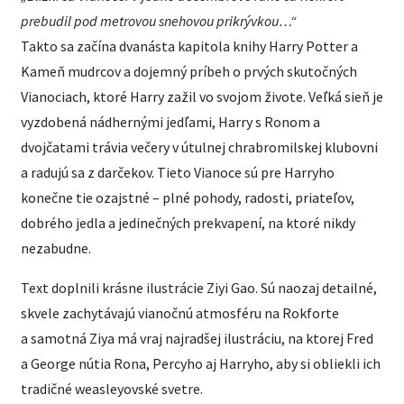
prebudil pod metrovou snehovou prikrývkou…“
Takto sa začína dvanásta kapitola knihy Harry Potter a
Kameň mudrcov a dojemný príbeh o prvých skutočných
Vianociach, ktoré Harry zažil vo svojom živote. Veľká sieň je
vyzdobená nádhernými jedľami, Harry s Ronom a
dvojčatami trávia večery v útulnej chrabromilskej klubovni
a radujú sa z darčekov. Tieto Vianoce sú pre Harryho
konečne tie ozajstné – plné pohody, radosti, priateľov,
dobrého jedla a jedinečných prekvapení, na ktoré nikdy
nezabudne.
Text doplnili krásne ilustrácie Ziyi Gao. Sú naozaj detailné,
skvele zachytávajú vianočnú atmosféru na Rokforte
a samotná Ziya má vraj najradšej ilustráciu, na ktorej Fred
a George nútia Rona, Percyho aj Harryho, aby si obliekli ich
tradičné weasleyovské svetre.