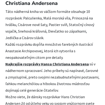
Christiana Andersena
Táto nádherná kniha vo väčšom formáte obsahuje 10
rozprávok: Palculienka, Malá morská víla, Princezná na
hrášku, Cisárove nové šaty, Pastier svíň, Statočný cínový
vojačik, Snehová kráľovná, Dievčatko so zápalkami,
Jedlička a Cisárov slávik.
Každú rozprávku dopĺňa množstvo farebných ilustrácií
Anastasie Archipovovej, ktorá ich vytvorila s
neopakovateľným citom pre detaily.
Najkrajšie rozprávky Hansa Christiana Andersena
sú v
nádhernom spracovaní. Jeho príbehy sú napínavé, čarovné
a zmysluplné, preto svojimi nezabudnuteľnými postavami,
ľahkou melanchóliou a hlbokou životnou múdrosťou
dojímajú celé generácie čitateľov.
Možno viete, že dánsky rozprávkar Hans Christian
Andersen žil od útleho veku vo svojom vnútornom svete