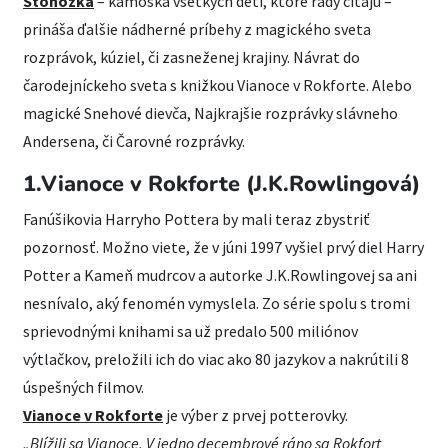
Stonožka
– kamoška všetkých detí, ktoré rady čítajú –
prináša ďalšie nádherné príbehy z magického sveta
rozprávok, kúziel, či zasneženej krajiny. Návrat do
čarodejníckeho sveta s knižkou Vianoce v Rokforte. Alebo
magické Snehové dievča, Najkrajšie rozprávky slávneho
Andersena, či Čarovné rozprávky.
1.Vianoce v Rokforte (J.K.Rowlingová)
Fanúšikovia Harryho Pottera by mali teraz zbystriť
pozornosť. Možno viete, že v júni 1997 vyšiel prvý diel Harry
Potter a Kameň mudrcov a autorke J.K.Rowlingovej sa ani
nesnívalo, aký fenomén vymyslela. Zo série spolu s tromi
sprievodnými knihami sa už predalo 500 miliónov
výtlačkov, preložili ich do viac ako 80 jazykov a nakrútili 8
úspešných filmov.
Vianoce v Rokforte
je výber z prvej potterovky.
„Blížili sa Vianoce. V jedno decembrové ráno sa Rokfort