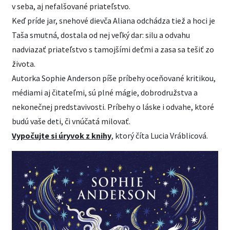
v seba, aj nefalšované priateľstvo.
Keď príde jar, snehové dievča Aliana odchádza tiež a hoci je
Taša smutná, dostala od nej veľký dar: silu a odvahu
nadviazať priateľstvo s tamojšími deťmi a zasa sa tešiť zo
života.
Autorka Sophie Anderson píše príbehy oceňované kritikou,
médiami aj čitateľmi, sú plné mágie, dobrodružstva a
nekonečnej predstavivosti. Príbehy o láske i odvahe, ktoré
budú vaše deti, či vnúčatá milovať.
Vypočujte si úryvok z knihy
, ktorý číta Lucia Vráblicová.