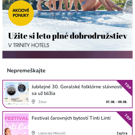
Nepremeškajte
TOP
Jubilejné 30. Goralské folklórne slávnosti
sa už blížia
Ždiar
07.08. - 09.08.
TOP
Festival čarovných bytostí Tinti Linti
Liptovský Mikuláš
Zajtra