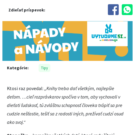
Zdieľať príspevok:
Kategórie:
Tipy
Ktosi raz povedal:
„Knihy treba dať všetkým, najlepšie
deťom. …cieľ rozprávkarov spočíva v tom, aby vychovali v
dieťati ľudskosť, tú zvláštnu schopnosť človeka trápiť sa pre
cudzie nešťastie, tešiť sa z radosti iných, prežívať cudzí osud
ako svoj.“