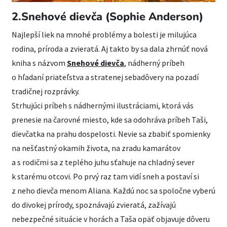
2.Snehové dievča (Sophie Anderson)
Najlepší liek na mnohé problémy a bolesti je milujúca
rodina, príroda a zvieratá. Aj takto by sa dala zhrnúť nová
kniha s názvom
Snehové dievča
, nádherný príbeh
o hľadaní priateľstva a stratenej sebadôvery na pozadí
tradičnej rozprávky.
Strhujúci príbeh s nádhernými ilustráciami, ktorá vás
prenesie na čarovné miesto, kde sa odohráva príbeh Taši,
dievčatka na prahu dospelosti. Nevie sa zbabiť spomienky
na nešťastný okamih života, na zradu kamarátov
a s rodičmi sa z teplého juhu sťahuje na chladný sever
k starému otcovi. Po prvý raz tam vidí sneh a postaví si
z neho dievča menom Aliana. Každú noc sa spoločne vyberú
do divokej prírody, spoznávajú zvieratá, zažívajú
nebezpečné situácie v horách a Taša opäť objavuje dôveru