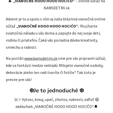
🎄
„VIANOČNÉ HOOO HOOO HOCIČO“
– online súťaž na
KAMSDETMI.sk
Advent je tu a spolu s ním aj naša bláznivá vianočná online
súťaž
„VIANOČNÉ HOOO HOOO HOCIČO“.
Rozžiarte
sviatočnú náladu u vás doma a zapojte do nej svoje deti,
rodinu či priateľov. Čaká vás poriadna dávka kreativity,
smiechu a radosti.
Na portáli
www.kamsdetmi.sk
sme pre vás pripravili súťaž,
kde sa fantázii medze nekladú. Milujete vianočné ozdoby,
dekorácie alebo len radi tvoríte či fotíte? Tak toto je
presne pre vás!
❄️Je to jednoduché ❄️
1👉 Vytvor, kreuj, upeč, zhotov, nakresli, odfoť 😆
akékoľvek „VIANOČNÉ HOOO HOOO HOCIČO“🔔