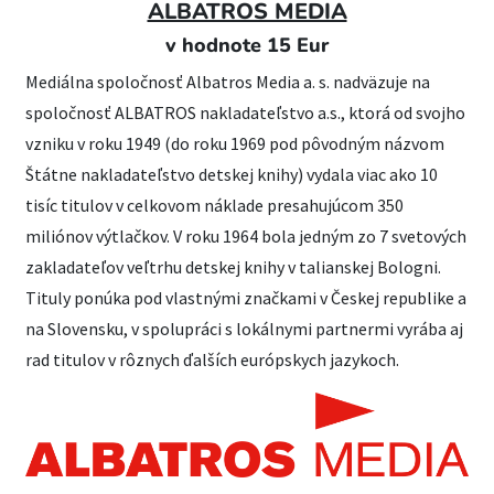
ALBATROS MEDIA
v hodnote 15 Eur
Mediálna spoločnosť Albatros Media a. s. nadväzuje na
spoločnosť ALBATROS nakladateľstvo a.s., ktorá od svojho
vzniku v roku 1949 (do roku 1969 pod pôvodným názvom
Štátne nakladateľstvo detskej knihy) vydala viac ako 10
tisíc titulov v celkovom náklade presahujúcom 350
miliónov výtlačkov. V roku 1964 bola jedným zo 7 svetových
zakladateľov veľtrhu detskej knihy v talianskej Bologni.
Tituly ponúka pod vlastnými značkami v Českej republike a
na Slovensku, v spolupráci s lokálnymi partnermi vyrába aj
rad titulov v rôznych ďalších európskych jazykoch.