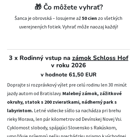
🎁 Čo môžete vyhrať?
Šanca je obrovská – losujeme až
50 cien
zo všetkých
uverejnených fotiek. Vyhrať môže naozaj každý!
3 x Rodinný vstup na
zámok Schloss Hof
v roku 2026
v hodnote 61,50 EUR
Doprajte si rozprávkový výlet pre celú rodinu len 30 minút
jazdy autom od Bratislavy.
Malebný zámok, zážitkové
okruhy, statok s 200 zvieratkami, nádherný park s
labyrintom.
Letné vidiecke sídlo sa nachádza pri brehu
rieky Morava, len pár kilometrov od Devínskej Novej Vsi.
Cyklomost slobody, spájajúci Slovensko s Rakúskom,
umožňuje príjemnú pešiu prechádzku priamo k východnej