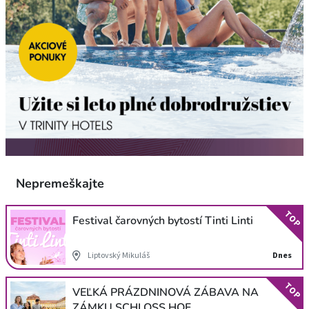
Nepremeškajte
TOP
Festival čarovných bytostí Tinti Linti
Liptovský Mikuláš
Dnes
TOP
VEĽKÁ PRÁZDNINOVÁ ZÁBAVA NA
ZÁMKU SCHLOSS HOF