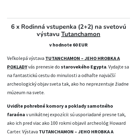
6 x Rodinná vstupenka (2+2) na svetovú
výstavu
Tutanchamon
v hodnote 60 EUR
Veľkolepá výstava
TUTANCHAMON – JEHO HROBKA A
POKLADY
vás prenesie do
starovekého Egypta
. Vydajte sa
na fantastickú cestu do minulosti a odhaľte najväčší
archeologický objav sveta tak, ako ho neprezentuje žiadne
múzeum na svete.​
Uvidíte pohrebné komory a poklady samotného
faraóna
v unikátnej expozícii: sú usporiadané presne tak,
ako ich pred viac ako 100 rokmi objavil archeológ Howard
Carter.​
Výstava
TUTANCHAMON – JEHO HROBKA A