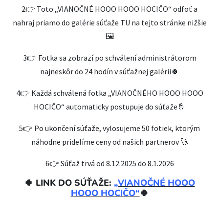
2👉 Toto „VIANOČNÉ HOOO HOOO HOCIČO“ odfoť a
nahraj priamo do galérie súťaže TU na tejto stránke nižšie
🖼️
3👉 Fotka sa zobrazí po schválení administrátorom
najneskôr do 24 hodín v súťažnej galérii🍀
4👉 Každá schválená fotka „VIANOČNÉHO HOOO HOOO
HOCIČO“ automaticky postupuje do súťaže🤞
5👉 Po ukončení súťaže, vylosujeme 50 fotiek, ktorým
náhodne pridelíme ceny od našich partnerov 🚀
6👉 Súťaž trvá od 8.12.2025 do 8.1.2026
🍀
LINK DO SÚŤAŽE:
„VIANOČNÉ HOOO
HOOO HOCIČO“
🍀