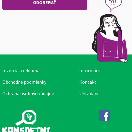
Inzercia a reklama
Informácie
Obchodné podmienky
Kontakt
Ochrana osobných údajov
2% z dane
Facebook