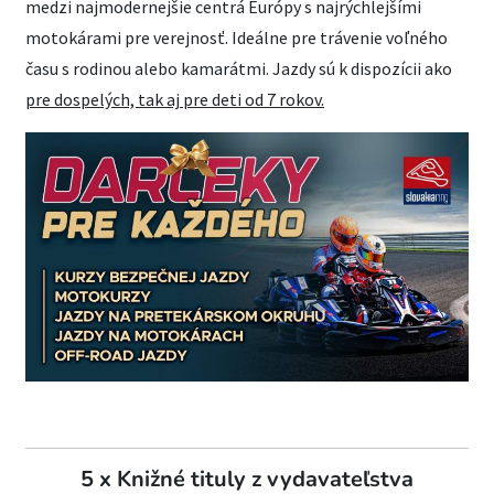
medzi najmodernejšie centrá Európy s najrýchlejšími
motokárami pre verejnosť. Ideálne pre trávenie voľného
času s rodinou alebo kamarátmi. Jazdy sú k dispozícii ako
pre dospelých, tak aj pre deti od 7 rokov.
5 x Knižné tituly z vydavateľstva