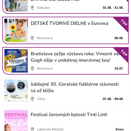
Rakúsko
01.08. - 31.08.
TOP
DETSKÉ TVORIVÉ DIELNE v Eurovea
Bratislava
06.08.
TOP
Bratislava zažije výstavu roka: Vincent van
Gogh ožije v unikátnej imerzívnej šou!
Bratislava
16.07.
Jubilejné 30. Goralské folklórne slávnosti
sa už blížia
Ždiar
07.08. - 09.08.
Festival čarovných bytostí Tinti Linti
Liptovský Mikuláš
Dnes