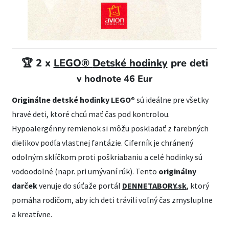
🏆 2 x
LEGO®
Detské hodinky
pre deti
v hodnote 46 Eur
Originálne detské hodinky LEGO®
sú ideálne pre všetky
hravé deti, ktoré chcú mať čas pod kontrolou.
Hypoalergénny remienok si môžu poskladať z farebných
dielikov podľa vlastnej fantázie. Ciferník je chránený
odolným sklíčkom proti poškriabaniu a celé hodinky sú
vodoodolné (napr. pri umývaní rúk). Tento
originálny
darček
venuje do súťaže portál
DENNETABORY.sk
, ktorý
pomáha rodičom, aby ich deti trávili voľný čas zmysluplne
a kreatívne.