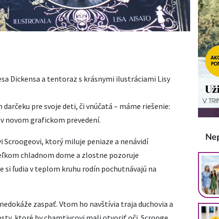
esa Dickensa a tentoraz s krásnymi ilustráciami Lisy
darčeku pre svoje deti, či vnúčatá – máme riešenie:
 v novom grafickom prevedení.
Ne
 Scroogeovi, ktorý miluje peniaze a nenávidí
veľkom chladnom dome a zlostne pozoruje
 si ľudia v teplom kruhu rodín pochutnávajú na
i nedokáže zaspať. Vtom ho navštívia traja duchovia a
ty, ktoré by chamtivcovi mali otvoriť oči. Scrooge