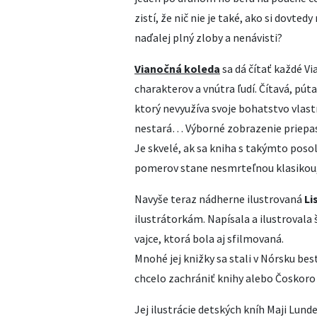
zistí, že nič nie je také, ako si dovte
naďalej plný zloby a nenávisti?
Vianočná koleda
sa dá čítať každé Vi
charakterov a vnútra ľudí. Čítavá, pút
ktorý nevyužíva svoje bohatstvo vlastn
nestará… Výborné zobrazenie priepa
Je skvelé, ak sa kniha s takýmto pos
pomerov stane nesmrteľnou klasikou, kt
Navyše teraz nádherne ilustrovaná
Li
ilustrátorkám. Napísala a ilustrovala
vajce, ktorá bola aj sfilmovaná.
Mnohé jej knižky sa stali v Nórsku bes
chcelo zachrániť knihy alebo Čoskoro 
Jej ilustrácie detských kníh Maji Lund