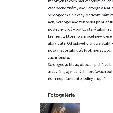
mnohých rokoch nad vchodom do ich ka
všeobecne známy ako Scrooge a Marle
Scroogeom a niekedy Marleym; sám re
Ach, Scrooge! Ako ten vedel priprieť ľ
posledný groš – bol to starý lakomec,
kremeň, z ktorého ani oceľ nevykreše hr
ako v ulite. Od ľadového vnútra stuhli č
nosa mal ošľahnutú, krok meravý, oči 
zachrípnuto.
Scroogeovu hlavu, obočie i pichľavú b
ustavične, aj v letných horúčavách bolo
ňom nepoľavil ani o jediný stupeň.
Fotogaléria