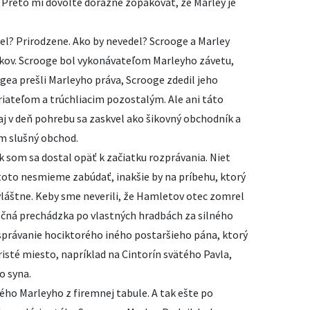
c. Preto mi dovoľte dôrazne zopakovať, že Marley je
el? Prirodzene. Ako by nevedel? Scrooge a Marley
okov. Scrooge bol vykonávateľom Marleyho závetu,
gea prešli Marleyho práva, Scrooge zdedil jeho
riateľom a trúchliacim pozostalým. Ale ani táto
j v deň pohrebu sa zaskvel ako šikovný obchodník a
om slušný obchod.
som sa dostal opäť k začiatku rozprávania. Niet
toto nesmieme zabúdať, inakšie by na príbehu, ktorý
vláštne. Keby sme neverili, že Hamletov otec zomrel
očná prechádzka po vlastných hradbách za silného
 správanie hociktorého iného postaršieho pána, ktorý
risté miesto, napríklad na Cintorín svätého Pavla,
o syna.
ho Marleyho z firemnej tabule. A tak ešte po