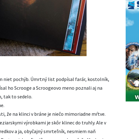
 niet pochýb. Úmrtný list podpísal farár, kostolník,
písal ho Scrooge a Scroogeovo meno poznali aj na
, tak to sedelo.
ne.
i, že na klinci v bráne je niečo mimoriadne mŕtve.
ziarskymi výrobkami je skôr klinec do truhly. Ale v
redkov a ja, obyčajný smrteľník, nesmiem naň