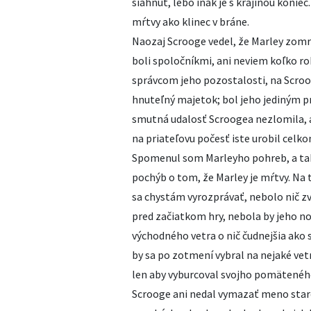
siahnuť, lebo inak je s krajinou konie
mŕtvy ako klinec v bráne.
Naozaj Scrooge vedel, že Marley zomr
boli spoločníkmi, ani neviem koľko r
správcom jeho pozostalosti, na Scroo
hnuteľný majetok; bol jeho jediným p
smutná udalosť Scroogea nezlomila, a
na priateľovu počesť iste urobil celk
Spomenul som Marleyho pohreb, a tak 
pochýb o tom, že Marley je mŕtvy. Na 
sa chystám vyrozprávať, nebolo nič z
pred začiatkom hry, nebola by jeho n
východného vetra o nič čudnejšia ako
by sa po zotmení vybral na nejaké vet
len aby vyburcoval svojho pomätenéh
Scrooge ani nedal vymazať meno staré