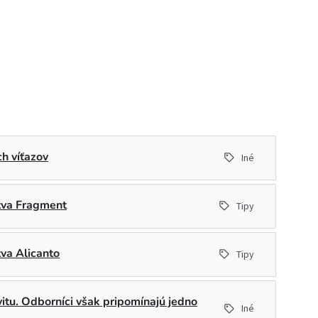
h víťazov
Iné
stva Fragment
Tipy
tva Alicanto
Tipy
ivitu. Odborníci však pripomínajú jedno
Iné