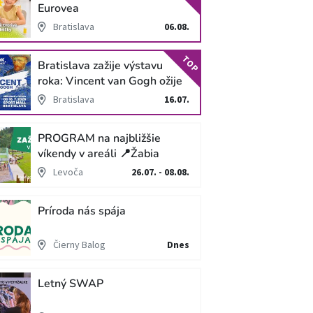
Eurovea
Bratislava
06.08.
TOP
Bratislava zažije výstavu
roka: Vincent van Gogh ožije
v unikátnej imerzívnej šou!
Bratislava
16.07.
PROGRAM na najbližšie
víkendy v areáli 📍Žabia
cesta
Levoča
26.07. - 08.08.
Príroda nás spája
Čierny Balog
Dnes
Letný SWAP