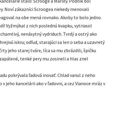
ncelárie stálo: Scrooge a Marley. Podnik bol
y. Noví zákazníci Scroogea niekedy menovali
agoval na obe mená rovnako. Akoby to bolo jedno.
udí! Vyžmýkal z nich poslednú kvapku, vytriasol
 chamtivý, nenásytný vydriduch. Tvrdý a ostrý ako
ejivú iskru; odľud, starajúci sa len o seba a uzavretý
rty jeho starej tváre, líca sa mu zbrázdili, špičku
zapálené, tenké pery mu zosineli a hlas znel
radu pokrývala ľadová inovať. Chlad vanul z neho
 v jeho kancelárii ako v ľadovni, a cez Vianoce mráz v