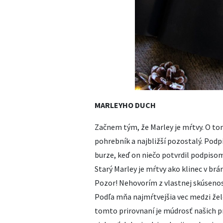
MARLEYHO DUCH
Začnem tým, že Marley je mŕtvy. O tom
pohrebník a najbližší pozostalý. Pod
burze, keď on niečo potvrdil podpisom
Starý Marley je mŕtvy ako klinec v brá
Pozor! Nehovorím z vlastnej skúsenost
Podľa mňa najmŕtvejšia vec medzi žele
tomto prirovnaní je múdrosť našich p