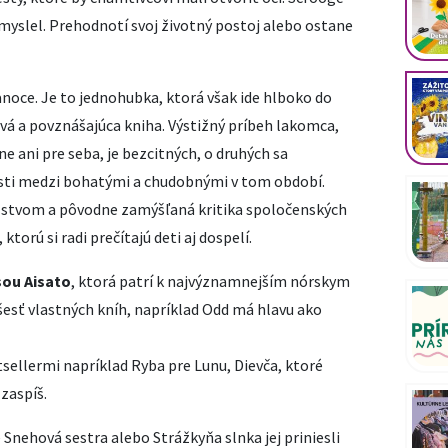
dy myslel. Prehodnotí svoj životný postoj alebo ostane
anoce. Je to jednohubka, ktorá však ide hlboko do
avá a povznášajúca kniha. Výstižný príbeh lakomca,
e ani pre seba, je bezcitných, o druhých sa
sti medzi bohatými a chudobnými v tom období.
olstvom a pôvodne zamýšľaná kritika spoločenských
orú si radi prečítajú deti aj dospelí.
sou Aisato
, ktorá patrí k najvýznamnejším nórskym
 šesť vlastných kníh, napríklad Odd má hlavu ako
tsellermi napríklad Ryba pre Lunu, Dievča, ktoré
zaspíš.
e Snehová sestra alebo Strážkyňa slnka jej priniesli