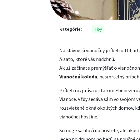
Kategórie:
Tipy
Najslávnejší vianočný príbeh od Charl
Aisato, ktoré vás nadchnú.
Ak už začínate premýšľať o vianočnom 
Vianočná koleda
, nesmrteľný príbeh
Príbeh rozpráva o starom Ebenezerovi
Vianoce. Vždy sedáva sám vo svojom 
rozsvietené okná okolitých domov, kde
vianočnej hostine.
Scrooge sa uloží do postele, ale akos
jeden po druhom ho berú na poučné ces