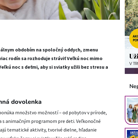
deálnym obdobím na spoločný oddych, zmenu
 viac rodín sa rozhoduje stráviť Veľkú noc mimo
ľkú noc s deťmi, aby si sviatky užili bez stresu a
Ne
inná dovolenka
 ponúka množstvo možností – od pobytov v prírode,
nia s animačným programom pre deti. Veľkonočné
jú tematické aktivity, tvorivé dielne, hľadanie