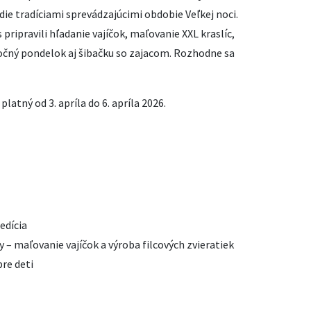
edie tradíciami sprevádzajúcimi obdobie Veľkej noci.
 pripravili hľadanie vajíčok, maľovanie XXL kraslíc,
očný pondelok aj šibačku so zajacom. Rozhodne sa
e platný od 3. apríla do 6. apríla 2026.
edícia
y – maľovanie vajíčok a výroba filcových zvieratiek
re deti