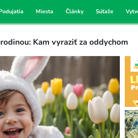
Podujatia
Miesta
Články
Súťaže
Vytv
 rodinou: Kam vyraziť za oddychom