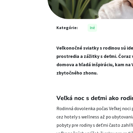
Kategórie:
Iné
Veľkonočné sviatky s rodinou sú i
prostredia a zážitky s deťmi. Čoraz
domova a hľadá inšpiráciu, kam na Ve
zbytočného zhonu.
Veľká noc s deťmi ako rod
Rodinná dovolenka počas Veľkej noci
cez hotely s wellness až po ubytova
pobyty pre rodiny s deťmi často zahŕňa