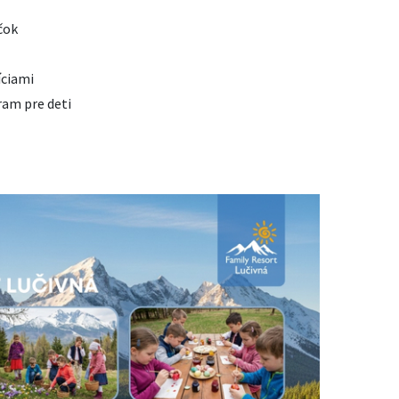
čok
íciami
ram pre deti