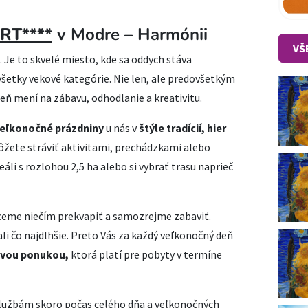
RT****
v Modre – Harmónii
VŠ
 Je to skvelé miesto, kde sa oddych stáva
etky vekové kategórie. Nie len, ale predovšetkým
eň mení na zábavu, odhodlanie a kreativitu.
eľkonočné prázdniny
u nás v
štýle tradícií, hier
môžete stráviť aktivitami, prechádzkami alebo
i s rozlohou 2,5 ha alebo si vybrať trasu naprieč
chceme niečím prekvapiť a samozrejme zabaviť.
li čo najdlhšie. Preto Vás za každý veľkonočný deň
ovou ponukou,
ktorá platí pre pobyty v termíne
lužbám skoro počas celého dňa a veľkonočných