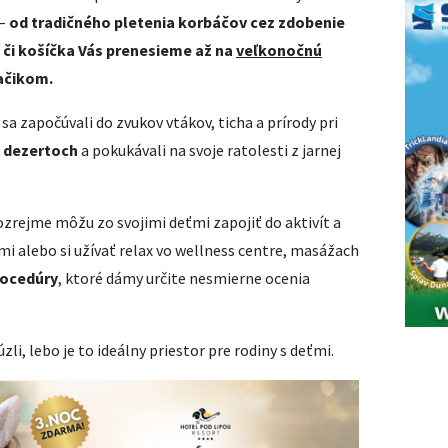
 –
od tradičného pletenia korbáčov cez zdobenie
či košíčka Vás prenesieme až na
veľkonočnú
ačikom.
 sa započúvali do zvukov vtákov, ticha a prírody pri
h dezertoch
a pokukávali na svoje ratolesti z jarnej
zrejme môžu zo svojimi deťmi zapojiť do aktivít a
imi alebo si užívať relax vo wellness centre, masážach
rocedúry
, ktoré dámy určite nesmierne ocenia
zli, lebo je to ideálny priestor pre rodiny s deťmi.