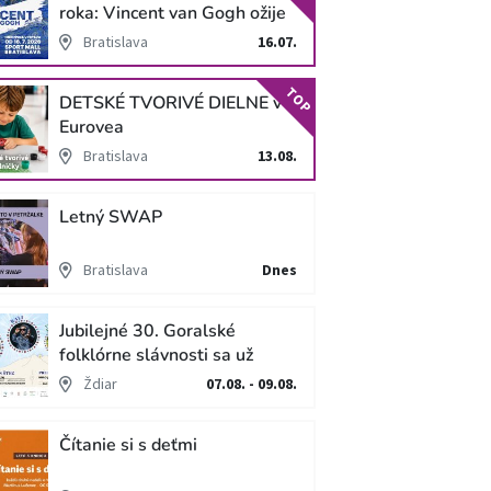
roka: Vincent van Gogh ožije
v unikátnej imerzívnej šou!
Bratislava
16.07.
TOP
DETSKÉ TVORIVÉ DIELNE v
Eurovea
Bratislava
13.08.
Letný SWAP
Bratislava
Dnes
Jubilejné 30. Goralské
folklórne slávnosti sa už
blížia
Ždiar
07.08. - 09.08.
Čítanie si s deťmi