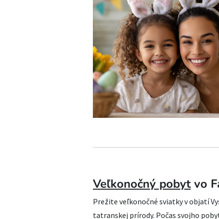
Veľkonočný pobyt
vo F
Prežite veľkonočné sviatky v objatí Vy
tatranskej prírody. Počas svojho poby