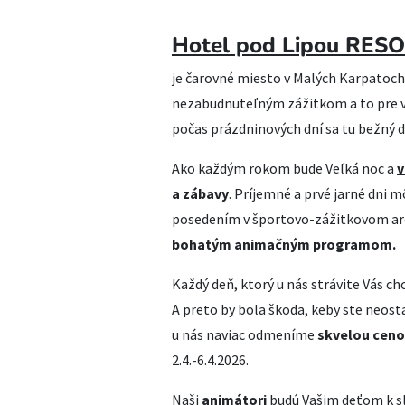
Hotel pod Lipou RESO
je čarovné miesto v Malých Karpatoch.
nezabudnuteľným zážitkom a to pre vš
počas prázdninových dní sa tu bežný d
Ako každým rokom bude Veľká noc a
v
a zábavy
. Príjemné a prvé jarné dni 
posedením v športovo-zážitkovom areál
bohatým animačným programom.
Každý deň, ktorý u nás strávite Vás 
A preto by bola škoda, keby ste neosta
u nás naviac odmeníme
skvelou cen
2.4.-6.4.2026.
Naši
animátori
budú Vašim deťom k s