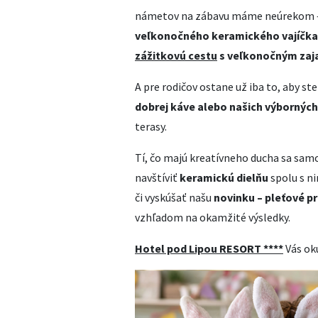
námetov na zábavu máme neúrekom
veľkonočného keramického vajíčka 
zážitkovú cestu
s veľkonočným zaj
A pre rodičov ostane už iba to, aby ste
dobrej káve alebo našich výbornýc
terasy.
Tí, čo majú kreatívneho ducha sa samo
navštíviť
keramickú dielňu
spolu s n
či vyskúšať našu
novinku – pleťové p
vzhľadom na okamžité výsledky.
Hotel pod Lipou RESORT ****
Vás okú