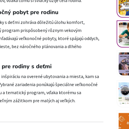
ov, vďaka čomu si sviatky užije celá rodina.
očný pobyt pre rodinu
tky s deťmi zohráva dôležitú úlohu komfort,
trý program prispôsobený rôznym vekovým
hľadávajú veľkonočné pobyty, ktoré spájajú oddych,
ieste, bez náročného plánovania a dlhého
 pre rodiny s deťmi
 inšpiráciu na overené ubytovania a miesta, kam sa
. Vybrané zariadenia ponúkajú špeciálne veľkonočné
ru a tematický program, vďaka ktorému sa
eľným zážitkom pre malých aj veľkých.