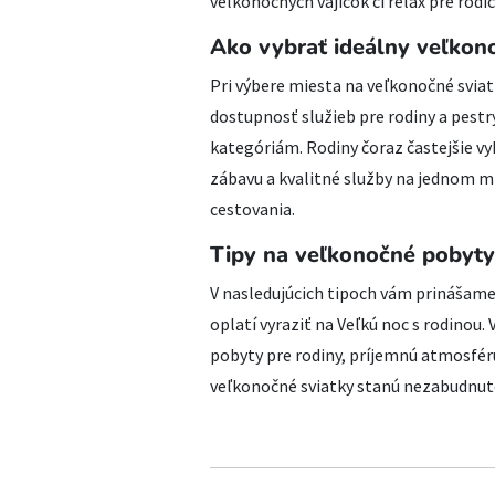
veľkonočných vajíčok či relax pre rodič
Ako vybrať ideálny veľkon
Pri výbere miesta na veľkonočné svia
dostupnosť služieb pre rodiny a pes
kategóriám. Rodiny čoraz častejšie vy
zábavu a kvalitné služby na jednom m
cestovania.
Tipy na veľkonočné pobyty
V nasledujúcich tipoch vám prinášame
oplatí vyraziť na Veľkú noc s rodinou
pobyty pre rodiny, príjemnú atmosfé
veľkonočné sviatky stanú nezabudnut