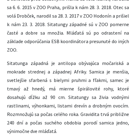
sa 6. 6. 2015 v ZOO Praha, prišla k nám 28. 3. 2018. Otec sa
volá Drobček, narodil sa 28. 3. 2017 v ZOO Hodonín a prišiel
k nám 23. 3. 2018. Sitatungy západné sú v ZOO pomerne
časté a dobre sa množia. Mláďatá sú po odrastení na
základe odporúčania ESB koordinátora presunuté do iných
ZOO.
Sitatunga západná je antilopa obývajúca močariská a
mokrade strednej a západnej Afriky. Samica je menšia,
svetlejšie sfarbená s bielymi pruhmi a fľakmi, samec je
tmavý až hnedý, má mierne špirálovité rohy, ktoré
dosahujú dĺžku až 90 cm. Sitatungy sa živia vodnými
rastlinami, výhonkami, listami drevín a drobným ovocím.
Rozmnožujú sa počas celého roka. Gravidita trvá približne
240 dní a počas suchého obdobia porodí samica jedno,
výnimočne dve mláďatá.