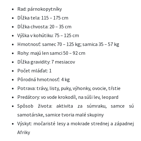
Rad: párnokopytníky
Dĺžka tela: 115 – 175 cm
Dĺžka chvosta: 20 – 35 cm
Výška v kohútiku: 75 – 125 cm
Hmotnosť: samec 70 – 125 kg; samica 35 – 57 kg
Rohy: majú len samci 50 – 92 cm
Dĺžka gravidity: 7 mesiacov
Počet mláďat: 1
Pôrodná hmotnosť: 4 kg
Potrava: trávy, listy, puky, výhonky, ovocie, tŕstie
Predátory: vo vode krokodíl, na súši lev, leopard
Spôsob života: aktivita za súmraku, samce sú
samotárske, samice tvoria malé skupiny
Výskyt: močaristé lesy a mokrade strednej a západnej
Afriky