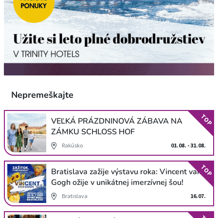
Nepremeškajte
TOP
VEĽKÁ PRÁZDNINOVÁ ZÁBAVA NA
ZÁMKU SCHLOSS HOF
Rakúsko
01.08. - 31.08.
TOP
Bratislava zažije výstavu roka: Vincent van
Gogh ožije v unikátnej imerzívnej šou!
Bratislava
16.07.