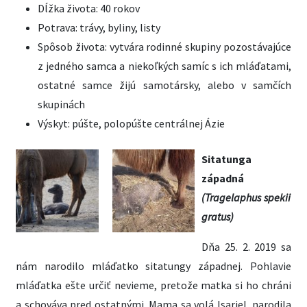
Dĺžka života: 40 rokov
Potrava: trávy, byliny, listy
Spôsob života: vytvára rodinné skupiny pozostávajúce
z jedného samca a niekoľkých samíc s ich mláďatami,
ostatné samce žijú samotársky, alebo v samčích
skupinách
Výskyt: púšte, polopúšte centrálnej Ázie
Sitatunga
západná
(Tragelaphus spekii
gratus)
Dňa 25. 2. 2019 sa
nám narodilo mláďatko sitatungy západnej. Pohlavie
mláďatka ešte určiť nevieme, pretože matka si ho chráni
a schováva pred ostatnými. Mama sa volá Isariel, narodila