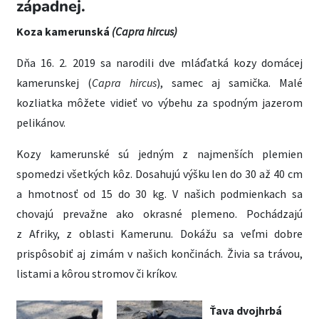
západnej.
Koza kamerunská
(Capra hircus)
Dňa 16. 2. 2019 sa narodili dve mláďatká kozy domácej
kamerunskej (
Capra hircus
), samec aj samička. Malé
kozliatka môžete vidieť vo výbehu za spodným jazerom
pelikánov.
Kozy kamerunské sú jedným z najmenších plemien
spomedzi všetkých kôz. Dosahujú výšku len do 30 až 40 cm
a hmotnosť od 15 do 30 kg. V našich podmienkach sa
chovajú prevažne ako okrasné plemeno. Pochádzajú
z Afriky, z oblasti Kamerunu. Dokážu sa veľmi dobre
prispôsobiť aj zimám v našich končinách. Živia sa trávou,
listami a kôrou stromov či kríkov.
Ťava dvojhrbá