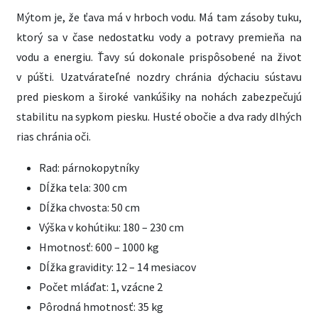
Mýtom je, že ťava má v hrboch vodu. Má tam zásoby tuku,
ktorý sa v čase nedostatku vody a potravy premieňa na
vodu a energiu. Ťavy sú dokonale prispôsobené na život
v púšti. Uzatvárateľné nozdry chránia dýchaciu sústavu
pred pieskom a široké vankúšiky na nohách zabezpečujú
stabilitu na sypkom piesku. Husté obočie a dva rady dlhých
rias chránia oči.
Rad: párnokopytníky
Dĺžka tela: 300 cm
Dĺžka chvosta: 50 cm
Výška v kohútiku: 180 – 230 cm
Hmotnosť: 600 – 1000 kg
Dĺžka gravidity: 12 – 14 mesiacov
Počet mláďat: 1, vzácne 2
Pôrodná hmotnosť: 35 kg