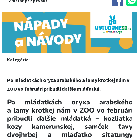
Zdieľať príspevok:
Kategórie:
Po mláďatkách oryxa arabského a lamy krotkej nám v
ZOO vo februári pribudli ďalšie mláďatká.
Po mláďatkách oryxa arabského
a lamy krotkej nám v ZOO vo februári
pribudli ďalšie mláďatká – kozliatka
kozy kamerunskej, samček ťavy
dvojhrbej a mláďatko sitatungy