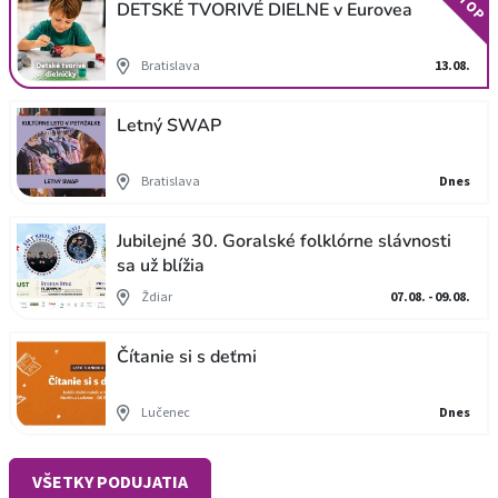
TOP
DETSKÉ TVORIVÉ DIELNE v Eurovea
Bratislava
13.08.
Letný SWAP
Bratislava
Dnes
Jubilejné 30. Goralské folklórne slávnosti
sa už blížia
Ždiar
07.08. - 09.08.
Čítanie si s deťmi
Lučenec
Dnes
VŠETKY PODUJATIA