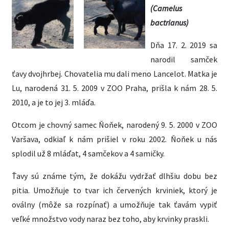
(Camelus
bactrianus)
Dňa 17. 2. 2019 sa
narodil samček
ťavy dvojhrbej. Chovatelia mu dali meno Lancelot. Matka je
Lu, narodená 31. 5. 2009 v ZOO Praha, prišla k nám 28. 5.
2010, a je to jej 3. mláďa.
Otcom je chovný samec Ňoňek, narodený 9. 5. 2000 v ZOO
Varšava, odkiaľ k nám prišiel v roku 2002. Ňoňek u nás
splodil už 8 mláďat, 4 samčekov a 4 samičky.
Ťavy sú známe tým, že dokážu vydržať dlhšiu dobu bez
pitia. Umožňuje to tvar ich červených krviniek, ktorý je
oválny (môže sa rozpínať) a umožňuje tak ťavám vypiť
veľké množstvo vody naraz bez toho, aby krvinky praskli.