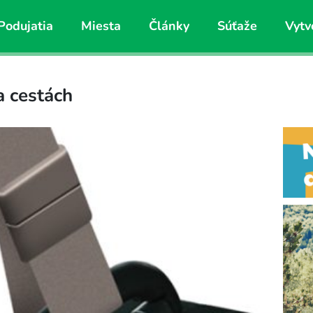
Podujatia
Miesta
Články
Súťaže
Vytv
a cestách