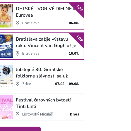
TOP
DETSKÉ TVORIVÉ DIELNE v
Eurovea
Bratislava
06.08.
TOP
Bratislava zažije výstavu
roka: Vincent van Gogh ožije
v unikátnej imerzívnej šou!
Bratislava
16.07.
Jubilejné 30. Goralské
folklórne slávnosti sa už
blížia
Ždiar
07.08. - 09.08.
Festival čarovných bytostí
Tinti Linti
Liptovský Mikuláš
Dnes