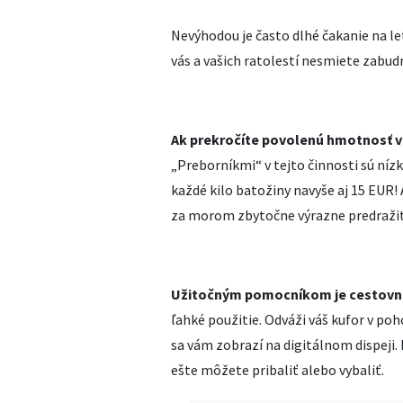
Nevýhodou je často dlhé čakanie na le
vás a vašich ratolestí nesmiete zabud
Ak prekročíte povolenú hmotnosť vá
„Preborníkmi“ v tejto činnosti sú níz
každé kilo batožiny navyše aj 15 EUR!
za morom zbytočne výrazne predražiť
Užitočným pomocníkom je cestovn
ľahké použitie. Odváži váš kufor v p
sa vám zobrazí na digitálnom dispeji. 
ešte môžete pribaliť alebo vybaliť.