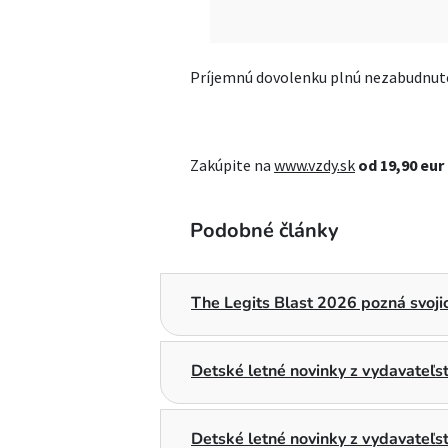
Príjemnú dovolenku plnú nezabudnute
Zakúpite na
www.vzdy.sk
od 19,90 eur
Podobné články
The Legits Blast 2026 pozná svojic
Detské letné novinky z vydavateľ
Detské letné novinky z vydavateľs