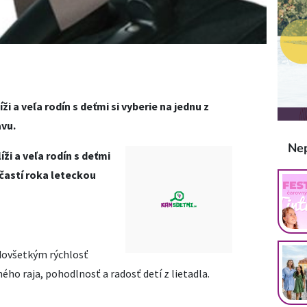
i a veľa rodín s deťmi si vyberie na jednu z
avu.
Ne
ži a veľa rodín s deťmi
 častí roka
leteckou
edovšetkým rýchlosť
ného raja, pohodlnosť a radosť detí z lietadla.