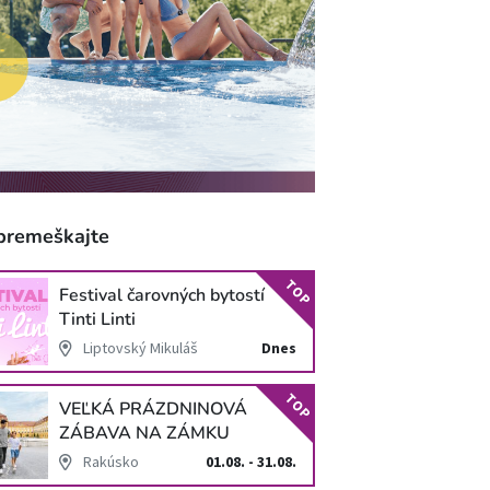
premeškajte
TOP
Festival čarovných bytostí
Tinti Linti
Liptovský Mikuláš
Dnes
TOP
VEĽKÁ PRÁZDNINOVÁ
ZÁBAVA NA ZÁMKU
SCHLOSS HOF
Rakúsko
01.08. - 31.08.