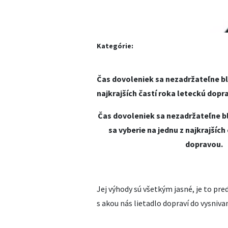
Kategórie:
Čas dovoleniek sa nezadržateľne blíž
najkrajších častí roka leteckú dopr
Čas dovoleniek sa nezadržateľne blí
sa vyberie na jednu z najkrajších
dopravou.
Jej výhody sú všetkým jasné, je to pr
s akou nás lietadlo dopraví do vysniva