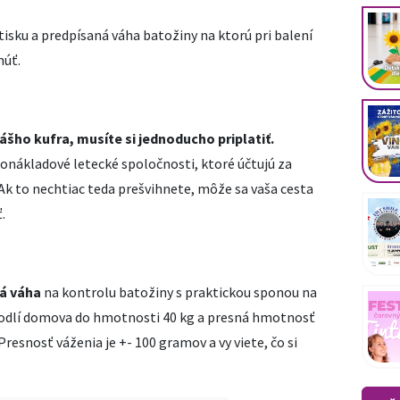
tisku a predpísaná váha batožiny na ktorú pri balení
núť.
šho kufra, musíte si jednoducho priplatiť.
konákladové letecké spoločnosti, ktoré účtujú za
 Ak to nechtiac teda prešvihnete, môže sa vaša cesta
.
á váha
na kontrolu batožiny s praktickou sponou na
ohodlí domova do hmotnosti 40 kg a presná hmotnosť
Presnosť váženia je +- 100 gramov a vy viete, čo si