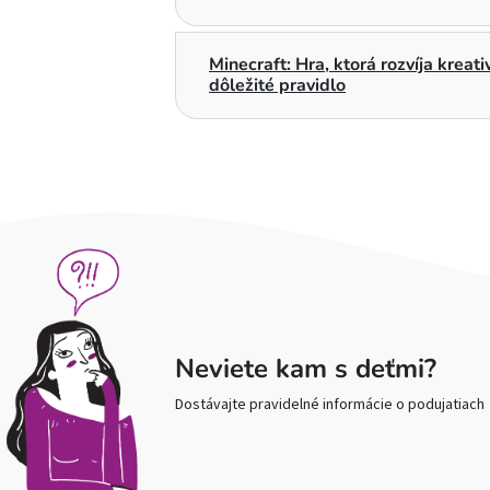
Minecraft: Hra, ktorá rozvíja kreat
dôležité pravidlo
Neviete kam s deťmi?
Dostávajte pravidelné informácie o podujatiach