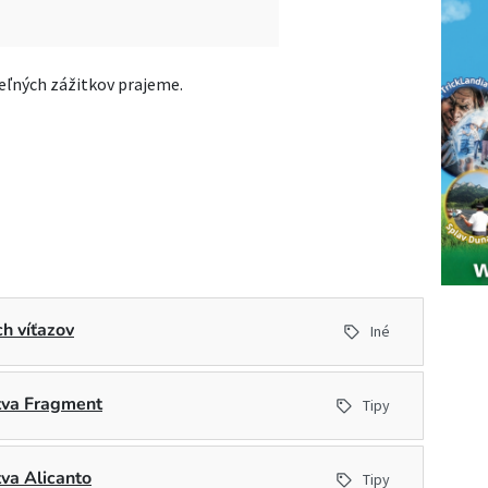
ľných zážitkov prajeme.
h víťazov
Iné
stva Fragment
Tipy
tva Alicanto
Tipy