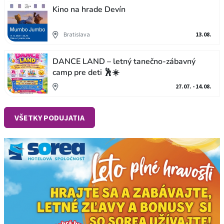
Kino na hrade Devín
Bratislava
13.08.
DANCE LAND – letný tanečno-zábavný
camp pre deti 🕺☀️
27.07. - 14.08.
VŠETKY PODUJATIA