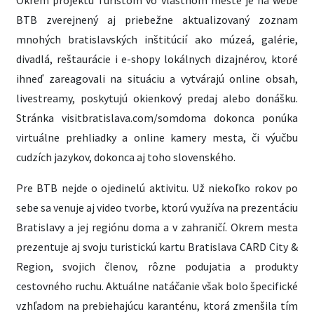
Okrem projektu Turistom vo vlastnom meste je na webe
BTB zverejnený aj priebežne aktualizovaný zoznam
mnohých bratislavských inštitúcií ako múzeá, galérie,
divadlá, reštaurácie i e-shopy lokálnych dizajnérov, ktoré
ihneď zareagovali na situáciu a vytvárajú online obsah,
livestreamy, poskytujú okienkový predaj alebo donášku.
Stránka visitbratislava.com/somdoma dokonca ponúka
virtuálne prehliadky a online kamery mesta, či výučbu
cudzích jazykov, dokonca aj toho slovenského.
Pre BTB nejde o ojedinelú aktivitu. Už niekoľko rokov po
sebe sa venuje aj video tvorbe, ktorú využíva na prezentáciu
Bratislavy a jej regiónu doma a v zahraničí. Okrem mesta
prezentuje aj svoju turistickú kartu Bratislava CARD City &
Region, svojich členov, rôzne podujatia a produkty
cestovného ruchu. Aktuálne natáčanie však bolo špecifické
vzhľadom na prebiehajúcu karanténu, ktorá zmenšila tím