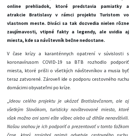
online prehliadok, ktoré predstavia
pamiatky a
atrakcie Bratislavy v rámci projektu Turistom vo
vlastnom meste.
Diváci sa tak dozvedia nielen rôzne
zaujímavosti, vtipné fakty a legendy, ale uvidia aj
miesta, kde sa návštevník bežne nedostane.
V čase krízy a karanténnych opatrení v súvislosti s
koronavírusom COVID-19 sa BTB rozhodlo podporiť
miesta, ktoré prišli o všetkých návštevníkov a musia byť
teraz zatvorené. Zároveň ide o podporu cestovného ruchu
domácimi obyvateľmi po kríze.
„
Ideou celého projektu je ukázať Bratislavčanom, ale aj
všetkým Slovákom, turisticky navštevované miesta, ktoré
však možno ani sami ešte vôbec alebo už dlhšie nenavštívili.
Našou snahou je ich podporiť a prezentovať v tomto ťažkom
čase, ktorý zasiahol najmä odvetvie cestovného ruchu.