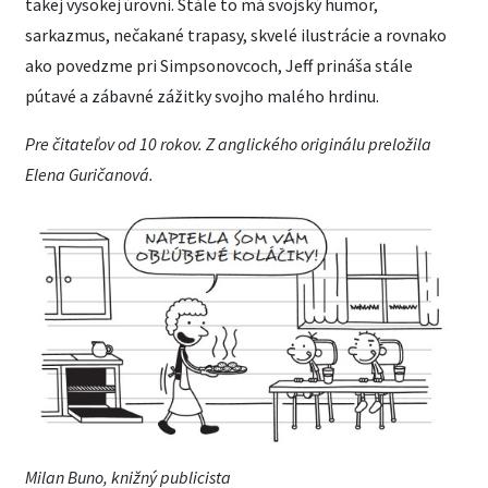
takej vysokej úrovni. Stále to má svojský humor,
sarkazmus, nečakané trapasy, skvelé ilustrácie a rovnako
ako povedzme pri Simpsonovcoch, Jeff prináša stále
pútavé a zábavné zážitky svojho malého hrdinu.
Pre čitateľov od 10 rokov. Z anglického originálu preložila
Elena Guričanová.
Milan Buno, knižný publicista