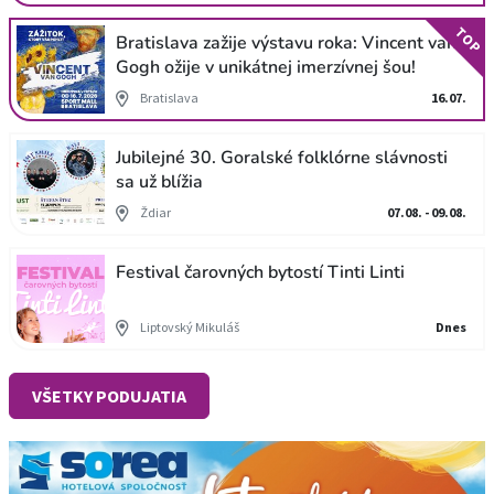
TOP
Bratislava zažije výstavu roka: Vincent van
Gogh ožije v unikátnej imerzívnej šou!
Bratislava
16.07.
Jubilejné 30. Goralské folklórne slávnosti
sa už blížia
Ždiar
07.08. - 09.08.
Festival čarovných bytostí Tinti Linti
Liptovský Mikuláš
Dnes
VŠETKY PODUJATIA