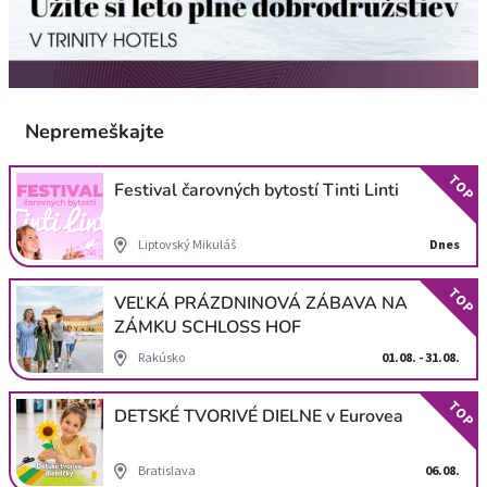
Nepremeškajte
TOP
Festival čarovných bytostí Tinti Linti
Liptovský Mikuláš
Dnes
TOP
VEĽKÁ PRÁZDNINOVÁ ZÁBAVA NA
ZÁMKU SCHLOSS HOF
Rakúsko
01.08. - 31.08.
TOP
DETSKÉ TVORIVÉ DIELNE v Eurovea
Bratislava
06.08.