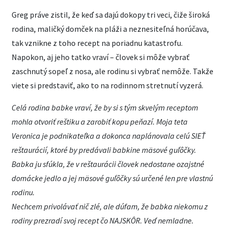
Greg práve zistil, že keď sa dajú dokopy tri veci, čiže široká
rodina, maličký domček na pláži a neznesiteľná horúčava,
tak vznikne z toho recept na poriadnu katastrofu.
Napokon, aj jeho tatko vraví – človek si môže vybrať
zaschnutý sopeľ z nosa, ale rodinu si vybrať nemôže. Takže
viete si predstaviť, ako to na rodinnom stretnutí vyzerá.
Celá rodina babke vraví, že by si s tým skvelým receptom
mohla otvoriť reštiku a zarobiť kopu peňazí. Moja teta
Veronica je podnikateľka a dokonca naplánovala celú SIEŤ
reštaurácií, ktoré by predávali babkine mäsové guľôčky.
Babka ju sfúkla, že v reštaurácii človek nedostane ozajstné
domácke jedlo a jej mäsové guľôčky sú určené len pre vlastnú
rodinu.
Nechcem privolávať nič zlé, ale dúfam, že babka niekomu z
rodiny prezradí svoj recept čo NAJSKÔR. Veď nemladne.