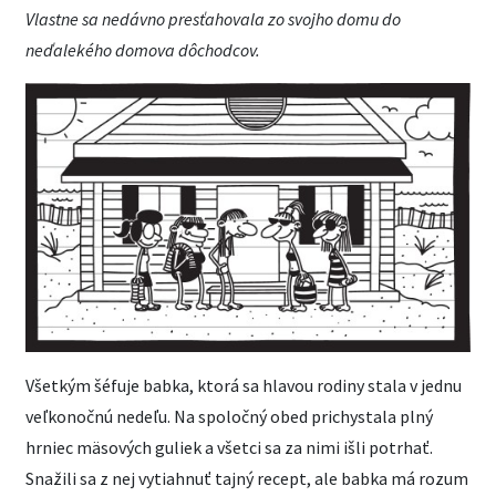
Vlastne sa nedávno presťahovala zo svojho domu do
neďalekého domova dôchodcov.
Všetkým šéfuje babka, ktorá sa hlavou rodiny stala v jednu
veľkonočnú nedeľu. Na spoločný obed prichystala plný
hrniec mäsových guliek a všetci sa za nimi išli potrhať.
Snažili sa z nej vytiahnuť tajný recept, ale babka má rozum