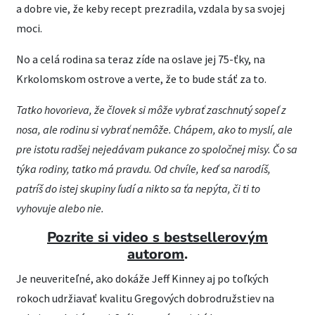
a dobre vie, že keby recept prezradila, vzdala by sa svojej
moci.
No a celá rodina sa teraz zíde na oslave jej 75-ťky, na
Krkolomskom ostrove a verte, že to bude stáť za to.
Tatko hovorieva, že človek si môže vybrať zaschnutý sopeľ z
nosa, ale rodinu si vybrať nemôže. Chápem, ako to myslí, ale
pre istotu radšej nejedávam pukance zo spoločnej misy. Čo sa
týka rodiny, tatko má pravdu. Od chvíle, keď sa narodíš,
patríš do istej skupiny ľudí a nikto sa ťa nepýta, či ti to
vyhovuje alebo nie.
Pozrite si video s bestsellerovým
autorom
.
Je neuveriteľné, ako dokáže Jeff Kinney aj po toľkých
rokoch udržiavať kvalitu Gregových dobrodružstiev na