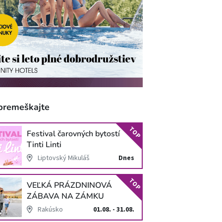
premeškajte
TOP
Festival čarovných bytostí
Tinti Linti
Liptovský Mikuláš
Dnes
TOP
VEĽKÁ PRÁZDNINOVÁ
ZÁBAVA NA ZÁMKU
SCHLOSS HOF
Rakúsko
01.08. - 31.08.