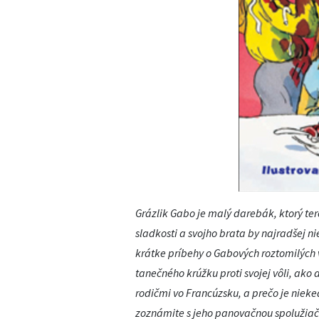
Grázlik Gabo je malý darebák, ktorý tero
sladkosti a svojho brata by najradšej 
krátke príbehy o Gabových roztomilých 
tanečného krúžku proti svojej vôli, ako
rodičmi vo Francúzsku, a prečo je ni
zoznámite s jeho panovačnou spoluži