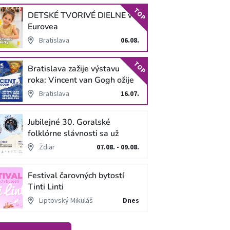
TOP
DETSKÉ TVORIVÉ DIELNE v
Eurovea
Bratislava
06.08.
TOP
Bratislava zažije výstavu
roka: Vincent van Gogh ožije
v unikátnej imerzívnej šou!
Bratislava
16.07.
Jubilejné 30. Goralské
folklórne slávnosti sa už
blížia
Ždiar
07.08. - 09.08.
Festival čarovných bytostí
Tinti Linti
Liptovský Mikuláš
Dnes