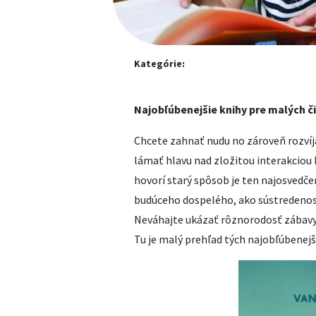
Kategórie:
Najobľúbenejšie knihy pre malých či
Chcete zahnať nudu no zároveň rozvíj
lámať hlavu nad zložitou interakciou
hovorí starý spôsob je ten najosvedčen
budúceho dospelého, ako sústredenosť
Neváhajte ukázať rôznorodosť zábavy 
Tu je malý prehľad tých najobľúbenejš