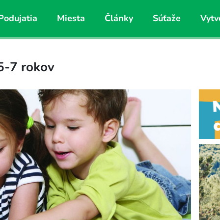
Podujatia
Miesta
Články
Súťaže
Vytv
 5-7 rokov