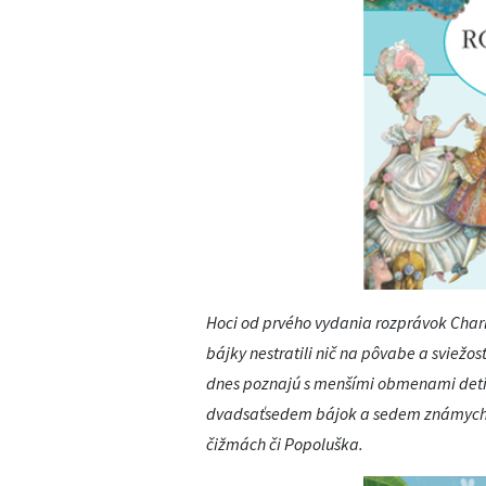
Hoci od prvého vydania rozprávok Charle
bájky nestratili nič na pôvabe a sviež
dnes poznajú s menšími obmenami deti 
dvadsaťsedem bájok a sedem známych r
čižmách či Popoluška.