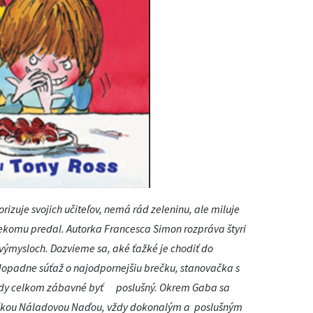
rizuje svojich učiteľov, nemá rád zeleninu, ale miluje
niekomu predal. Autorka Francesca Simon rozpráva štyri
výmysloch. Dozvieme sa, aké ťažké je chodiť do
 dopadne súťaž o najodpornejšiu brečku, stanovačka s
ekedy celkom zábavné byť poslušný. Okrem Gaba sa
ačkou Náladovou Naďou, vždy dokonalým a poslušným