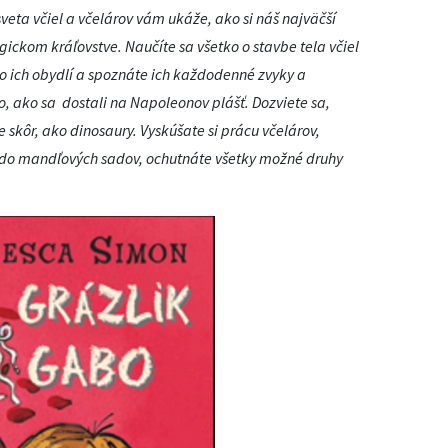
eta včiel a včelárov vám ukáže, ako si náš najväčší
ickom kráľovstve. Naučíte sa všetko o stavbe tela včiel
do ich obydlí a spoznáte ich každodenné zvyky a
i to, ako sa dostali na Napoleonov plášť. Dozviete sa,
e skôr, ako dinosaury. Vyskúšate si prácu včelárov,
e do mandľových sadov, ochutnáte všetky možné druhy