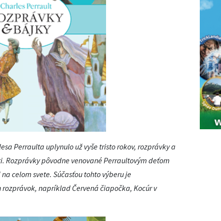
sa Perraulta uplynulo už vyše tristo rokov, rozprávky a
osti. Rozprávky pôvodne venované Perraultovým deťom
na celom svete. Súčasťou tohto výberu je
ozprávok, napríklad Červená čiapočka, Kocúr v