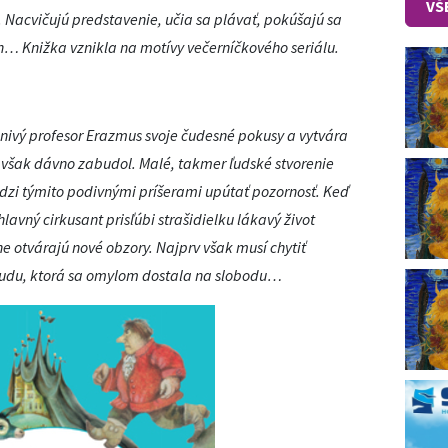
VŠ
. Nacvičujú predstavenie, učia sa plávať, pokúšajú sa
čin… Knižka vznikla na motívy večerníčkového seriálu.
nivý profesor Erazmus svoje čudesné pokusy a vytvára
or však dávno zabudol. Malé, takmer ľudské stvorenie
edzi týmito podivnými príšerami upútať pozornosť. Keď
hlavný cirkusant prisľúbi strašidielku lákavý život
ne otvárajú nové obzory. Najprv však musí chytiť
obludu, ktorá sa omylom dostala na slobodu…