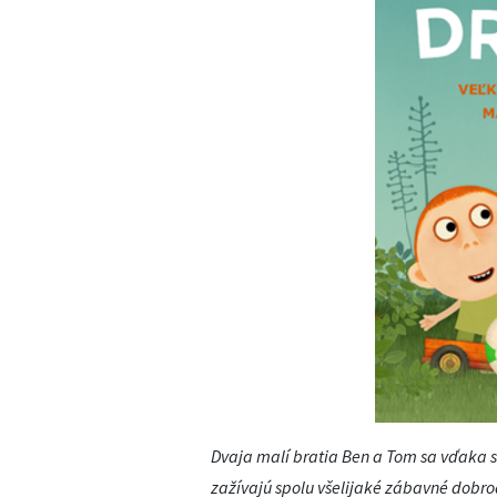
Dvaja malí bratia Ben a Tom sa vďaka s
zažívajú spolu všelijaké zábavné dobro