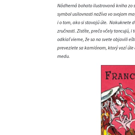
Nádherná bohato ilustrovaná kniha zo sv
symbol usilovnosti nažíva vo svojom mag
i o tom, ako si stavajú úle. Nakuknete 
zručnosti. Zistíte, prečo včely tancujú, 
odkiaľ vieme, že sa na svete objavili ešt
preveziete sa kamiónom, ktorý vozí úl
medu.