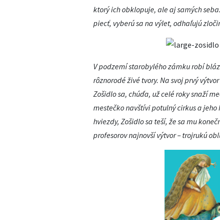
ktorý ich obklopuje, ale aj samých seba
piecť, vyberú sa na výlet, odhaľujú zlo
V podzemí starobylého zámku robí bláz
rôznorodé živé tvory. Na svoj prvý výtv
Zošidlo sa, chúďa, už celé roky snaží m
mestečko navštívi potulný cirkus a jeho 
hviezdy, Zošidlo sa teší, že sa mu koneč
profesorov najnovší výtvor – trojrukú 