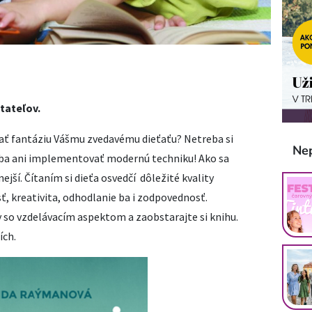
tateľov.
ať fantáziu Vášmu zvedavému dieťaťu? Netreba si
Ne
 ba ani implementovať modernú techniku! Ako sa
ejší. Čítaním si dieťa osvedčí dôležité kvality
, kreativita, odhodlanie ba i zodpovednosť.
so vzdelávacím aspektom a zaobstarajte si knihu.
ích.