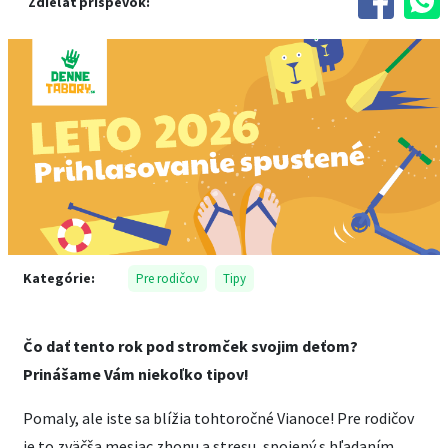
Zdieľať príspevok:
Kategórie:
Pre rodičov
Tipy
Čo dať tento rok pod stromček svojim deťom?
Prinášame Vám niekoľko tipov!
Pomaly, ale iste sa blížia tohtoročné Vianoce! Pre rodičov
je to zväčša mesiac zhonu a stresu, spojený s hľadaním