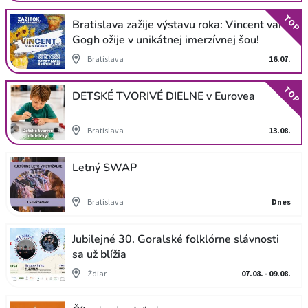
TOP
Bratislava zažije výstavu roka: Vincent van
Gogh ožije v unikátnej imerzívnej šou!
Bratislava
16.07.
TOP
DETSKÉ TVORIVÉ DIELNE v Eurovea
Bratislava
13.08.
Letný SWAP
Bratislava
Dnes
Jubilejné 30. Goralské folklórne slávnosti
sa už blížia
Ždiar
07.08. - 09.08.