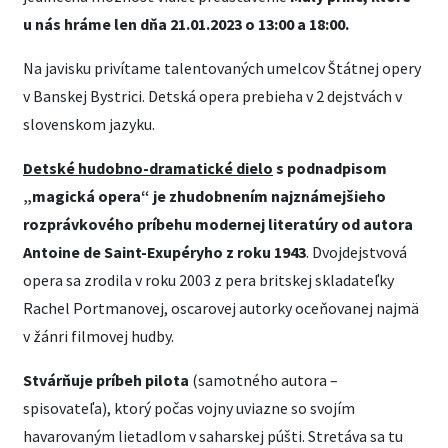
u nás hráme len dňa 21.01.2023 o 13:00 a 18:00.
Na javisku privítame talentovaných umelcov Štátnej opery
v Banskej Bystrici. Detská opera prebieha v 2 dejstvách v
slovenskom jazyku.
Detské hudobno-dramatické dielo
s podnadpisom
„magická opera“ je zhudobnením najznámejšieho
rozprávkového príbehu modernej literatúry od autora
Antoine de Saint-Exupéryho z roku 1943
. Dvojdejstvová
opera sa zrodila v roku 2003 z pera britskej skladateľky
Rachel Portmanovej, oscarovej autorky oceňovanej najmä
v žánri filmovej hudby.
Stvárňuje príbeh pilota
(samotného autora –
spisovateľa), ktorý počas vojny uviazne so svojím
havarovaným lietadlom v saharskej púšti. Stretáva sa tu