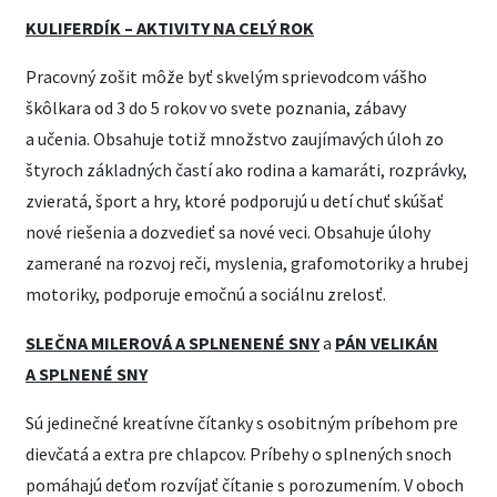
KULIFERDÍK – AKTIVITY NA CELÝ ROK
Pracovný zošit môže byť skvelým sprievodcom vášho
škôlkara od 3 do 5 rokov vo svete poznania, zábavy
a učenia. Obsahuje totiž množstvo zaujímavých úloh zo
štyroch základných častí ako rodina a kamaráti, rozprávky,
zvieratá, šport a hry, ktoré podporujú u detí chuť skúšať
nové riešenia a dozvedieť sa nové veci. Obsahuje úlohy
zamerané na rozvoj reči, myslenia, grafomotoriky a hrubej
motoriky, podporuje emočnú a sociálnu zrelosť.
SLEČNA MILEROVÁ A SPLNENENÉ SNY
a
PÁN VELIKÁN
A SPLNENÉ SNY
Sú jedinečné kreatívne čítanky s osobitným príbehom pre
dievčatá a extra pre chlapcov. Príbehy o splnených snoch
pomáhajú deťom rozvíjať čítanie s porozumením. V oboch