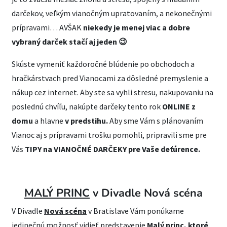
darčekov, veľkým vianočným upratovaním, a nekonečnými
prípravami… AVŠAK
niekedy je menej viac a dobre
vybraný darček stačí aj jeden 😉
Skúste vymeniť každoročné blúdenie po obchodoch a
hračkárstvach pred Vianocami za dôsledné premyslenie a
nákup cez internet. Aby ste sa vyhli stresu, nakupovaniu na
poslednú chvíľu, nakúpte darčeky tento rok
ONLINE z
domu
a hlavne
v predstihu.
Aby sme Vám s plánovaním
Vianoc aj s prípravami trošku pomohli, pripravili sme pre
Vás
TIPY na VIANOČNÉ DARČEKY pre Vaše deťúrence.
MALÝ PRINC
v Divadle Nová scéna
V Divadle
Nová scéna
v Bratislave Vám ponúkame
jedinečnú možnosť vidieť predstavenie
Malý princ, ktoré