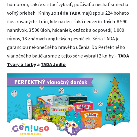
humorom, takže si stačí vybrať, počúvať a nechať smiechu
voľný priebeh. Knihy zo
série TADA
majú spolu 224 bohato
ilustrovaných strán, kde na deti čaká neuveriteľných 8 590
nahrávok, 3 500 úloh, hádaniek, otázok a odpovedí, 1 000
rýmov, 18 známych anglických pesničiek. Séria TADA je
garanciou nekonečného hravého učenia. Do Perfektného
vianočného balíčka sme z tejto série vybrali 2 knihy –
TADA
Tvary a farby
a
TADA Jedlo
.