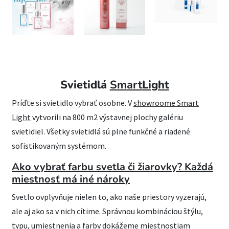
Svietidlá
Smart
Light
Príďte si svietidlo vybrať osobne. V
showroome Smart
Light
vytvorili na 800 m2 výstavnej plochy galériu
svietidiel. Všetky svietidlá sú plne funkčné a riadené
sofistikovaným systémom.
Ako vybrať farbu svetla či žiarovky? Každá
miestnosť má iné nároky
Svetlo ovplyvňuje nielen to, ako naše priestory vyzerajú,
ale aj ako sa v nich cítime. Správnou kombináciou štýlu,
typu, umiestnenia a farby dokážeme miestnostiam