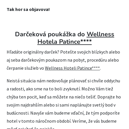
Tak hor sa objavova!
Darčeková poukážka do
Wellness
Hotela Patince****
Hľadáte originálny darček? Potešte svojich blízkych alebo
aj seba darčekovým poukazom na pobyt, procedúru alebo
čerpanie služieb vo
Wellness Hoteli Patince****
.
Neistá situácia nám nedovoľuje plánovať si chvíle oddychu
a radosti, ako sme na to boli zvyknutí. Možno Vám tiež
chýba ten pocit, keď sa môžete na niečo tešiť. Doprajte ho
svojim najdrahším alebo si sami naplánujte svetlý bod v
budúcnosti. Navyše vám budeme vďační, že tým podporíte
hotel v tomto náročnom období. Veríme, že vás budeme