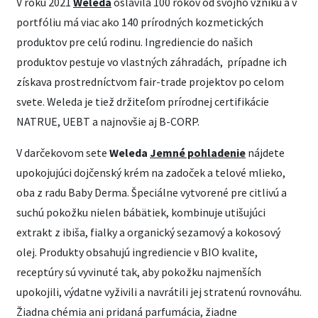
V roku 2021
Weleda
oslávila 100 rokov od svojho vzniku a v
portfóliu má viac ako 140 prírodných kozmetických
produktov pre celú rodinu. Ingrediencie do našich
produktov pestuje vo vlastných záhradách, prípadne ich
získava prostredníctvom fair-trade projektov po celom
svete. Weleda je tiež držiteľom prírodnej certifikácie
NATRUE, UEBT a najnovšie aj B-CORP.
V darčekovom sete
Weleda
Jemné pohladenie
nájdete
upokojujúci dojčenský krém na zadoček a telové mlieko,
oba z radu Baby Derma. Špeciálne vytvorené pre citlivú a
suchú pokožku nielen bábätiek, kombinuje utišujúci
extrakt z ibiša, fialky a organický sezamový a kokosový
olej. Produkty obsahujú ingrediencie v BIO kvalite,
receptúry sú vyvinuté tak, aby pokožku najmenších
upokojili, výdatne vyživili a navrátili jej stratenú rovnováhu.
Žiadna chémia ani pridaná parfumácia, žiadne