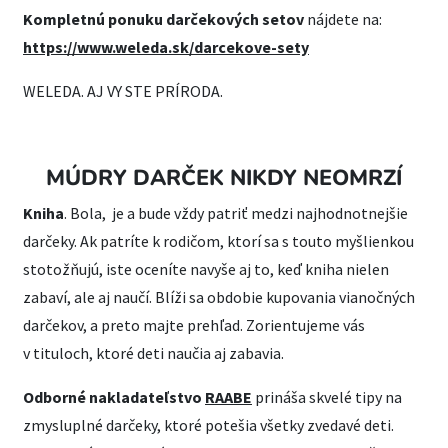
Kompletnú ponuku darčekových setov
nájdete na:
https://www.weleda.sk/darcekove-sety
WELEDA. AJ VY STE PRÍRODA.
MÚDRY DARČEK NIKDY NEOMRZÍ
Kniha
. Bola, je a bude vždy patriť medzi najhodnotnejšie
darčeky. Ak patríte k rodičom, ktorí sa s touto myšlienkou
stotožňujú, iste oceníte navyše aj to, keď kniha nielen
zabaví, ale aj naučí. Blíži sa obdobie kupovania vianočných
darčekov, a preto majte prehľad. Zorientujeme vás
v tituloch, ktoré deti naučia aj zabavia.
Odborné nakladateľstvo
RAABE
prináša skvelé tipy na
zmysluplné darčeky, ktoré potešia všetky zvedavé deti.