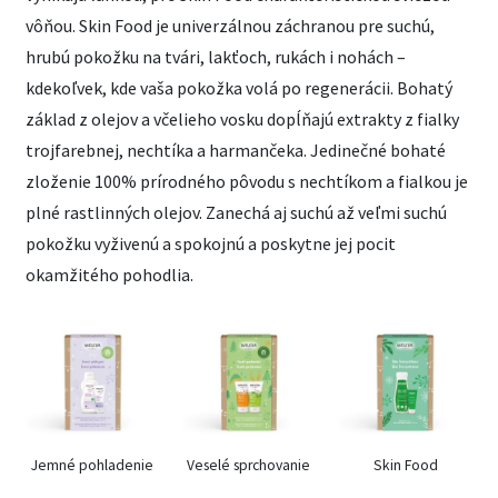
vôňou. Skin Food je univerzálnou záchranou pre suchú,
hrubú pokožku na tvári, lakťoch, rukách i nohách –
kdekoľvek, kde vaša pokožka volá po regenerácii. Bohatý
základ z olejov a včelieho vosku dopĺňajú extrakty z fialky
trojfarebnej, nechtíka a harmančeka. Jedinečné bohaté
zloženie 100% prírodného pôvodu s nechtíkom a fialkou je
plné rastlinných olejov. Zanechá aj suchú až veľmi suchú
pokožku vyživenú a spokojnú a poskytne jej pocit
okamžitého pohodlia.
Jemné pohladenie
Veselé sprchovanie
Skin Food