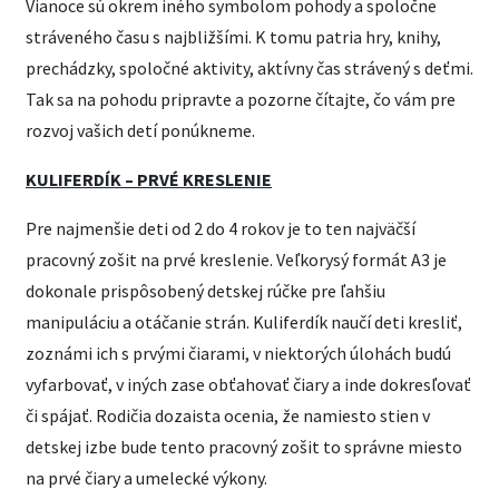
Vianoce sú okrem iného symbolom pohody a spoločne
stráveného času s najbližšími. K tomu patria hry, knihy,
prechádzky, spoločné aktivity, aktívny čas strávený s deťmi.
Tak sa na pohodu pripravte a pozorne čítajte, čo vám pre
rozvoj vašich detí ponúkneme.
KULIFERDÍK – PRVÉ KRESLENIE
Pre najmenšie deti od 2 do 4 rokov je to ten najväčší
pracovný zošit na prvé kreslenie. Veľkorysý formát A3 je
dokonale prispôsobený detskej rúčke pre ľahšiu
manipuláciu a otáčanie strán. Kuliferdík naučí deti kresliť,
zoznámi ich s prvými čiarami, v niektorých úlohách budú
vyfarbovať, v iných zase obťahovať čiary a inde dokresľovať
či spájať. Rodičia dozaista ocenia, že namiesto stien v
detskej izbe bude tento pracovný zošit to správne miesto
na prvé čiary a umelecké výkony.