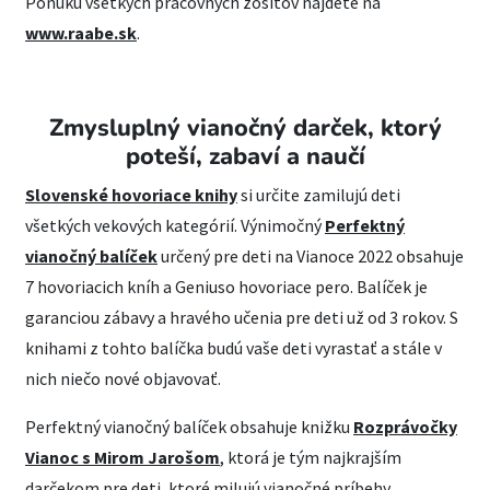
Ponuku všetkých pracovných zošitov nájdete na
www.raabe.sk
.
Zmysluplný vianočný darček, ktorý
poteší, zabaví a naučí
Slovenské hovoriace knihy
si určite zamilujú deti
všetkých vekových kategórií. Výnimočný
Perfektný
vianočný balíček
určený pre deti na Vianoce 2022 obsahuje
7 hovoriacich kníh a Geniuso hovoriace pero. Balíček je
garanciou zábavy a hravého učenia pre deti už od 3 rokov. S
knihami z tohto balíčka budú vaše deti vyrastať a stále v
nich niečo nové objavovať.
Perfektný vianočný balíček obsahuje knižku
Rozprávočky
Vianoc s Mirom Jarošom
, ktorá je tým najkrajším
darčekom pre deti, ktoré milujú vianočné príbehy