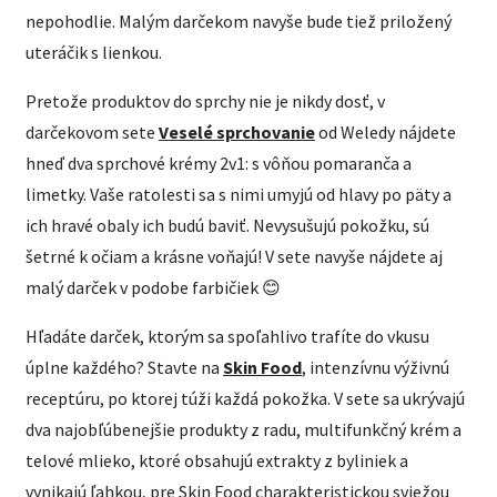
nepohodlie. Malým darčekom navyše bude tiež priložený
uteráčik s lienkou.
Pretože produktov do sprchy nie je nikdy dosť, v
darčekovom sete
Veselé sprchovanie
od Weledy nájdete
hneď dva sprchové krémy 2v1: s vôňou pomaranča a
limetky. Vaše ratolesti sa s nimi umyjú od hlavy po päty a
ich hravé obaly ich budú baviť. Nevysušujú pokožku, sú
šetrné k očiam a krásne voňajú! V sete navyše nájdete aj
malý darček v podobe farbičiek 😊
Hľadáte darček, ktorým sa spoľahlivo trafíte do vkusu
úplne každého? Stavte na
Skin Food
, intenzívnu výživnú
receptúru, po ktorej túži každá pokožka. V sete sa ukrývajú
dva najobľúbenejšie produkty z radu, multifunkčný krém a
telové mlieko, ktoré obsahujú extrakty z byliniek a
vynikajú ľahkou, pre Skin Food charakteristickou sviežou