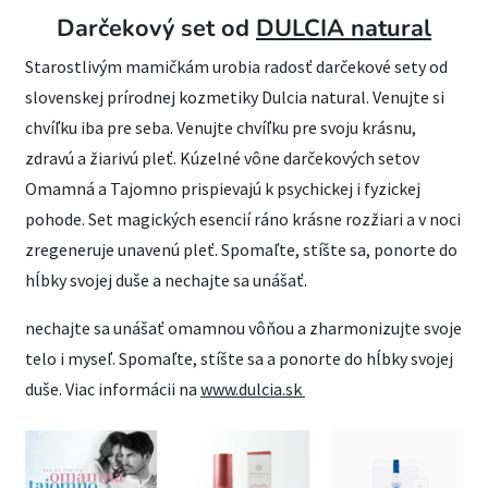
Darčekový set od
DULCIA natural
Starostlivým mamičkám urobia radosť darčekové sety od
slovenskej prírodnej kozmetiky Dulcia natural. Venujte si
chvíľku iba pre seba. Venujte chvíľku pre svoju krásnu,
zdravú a žiarivú pleť. Kúzelné vône darčekových setov
Omamná a Tajomno prispievajú k psychickej i fyzickej
pohode. Set magických esencií ráno krásne rozžiari a v noci
zregeneruje unavenú pleť. Spomaľte, stíšte sa, ponorte do
hĺbky svojej duše a nechajte sa unášať.
nechajte sa unášať omamnou vôňou a zharmonizujte svoje
telo i myseľ. Spomaľte, stíšte sa a ponorte do hĺbky svojej
duše. Viac informácii na
www.dulcia.sk