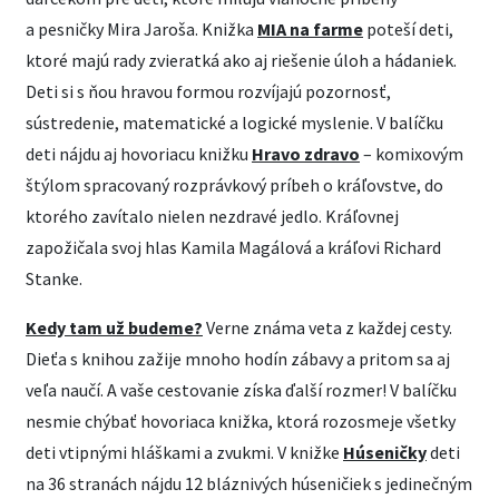
a pesničky Mira Jaroša. Knižka
MIA na farme
poteší deti,
ktoré majú rady zvieratká ako aj riešenie úloh a hádaniek.
Deti si s ňou hravou formou rozvíjajú pozornosť,
sústredenie, matematické a logické myslenie. V balíčku
deti nájdu aj hovoriacu knižku
Hravo zdravo
– komixovým
štýlom spracovaný rozprávkový príbeh o kráľovstve, do
ktorého zavítalo nielen nezdravé jedlo. Kráľovnej
zapožičala svoj hlas Kamila Magálová a kráľovi Richard
Stanke.
Kedy tam už budeme?
Verne známa veta z každej cesty.
Dieťa s knihou zažije mnoho hodín zábavy a pritom sa aj
veľa naučí. A vaše cestovanie získa ďalší rozmer! V balíčku
nesmie chýbať hovoriaca knižka, ktorá rozosmeje všetky
deti vtipnými hláškami a zvukmi. V knižke
Húseničky
deti
na 36 stranách nájdu 12 bláznivých húseničiek s jedinečným