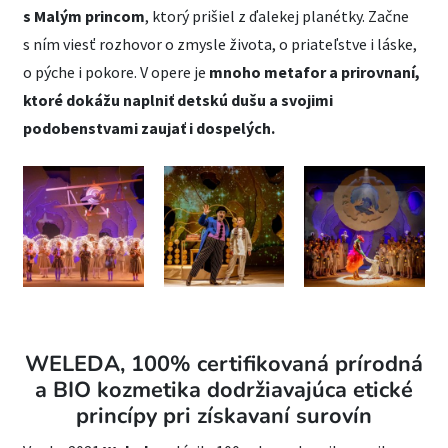
s Malým princom
, ktorý prišiel z ďalekej planétky. Začne
s ním viesť rozhovor o zmysle života, o priateľstve i láske,
o pýche i pokore. V opere je
mnoho metafor a prirovnaní,
ktoré dokážu naplniť detskú dušu a svojimi
podobenstvami zaujať i dospelých.
WELEDA, 100% certifikovaná prírodná
a BIO kozmetika dodržiavajúca etické
princípy pri získavaní surovín