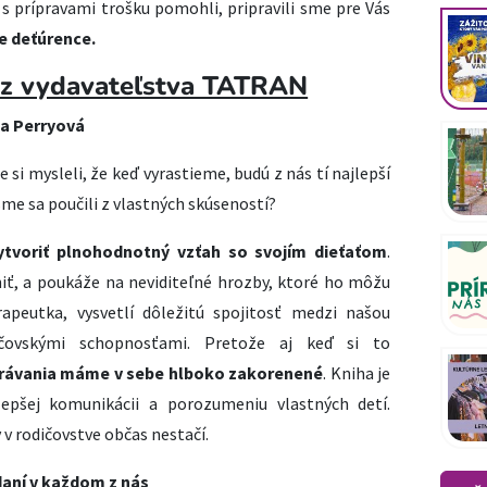
s prípravami trošku pomohli, pripravili sme pre Vás
e deťúrence.
 z vydavateľstva TATRAN
pa Perryová
e si mysleli, že keď vyrastieme, budú z nás tí najlepší
 sme sa poučili z vlastných skúseností?
ytvoriť plnohodnotný vzťah so svojím dieťaťom
.
niť, a poukáže na neviditeľné hrozby, ktoré ho môžu
rapeutka, vysvetlí dôležitú spojitosť medzi našou
ičovskými schopnosťami. Pretože aj keď si to
rávania máme v sebe hlboko zakorenené
. Kniha je
pšej komunikácii a porozumeniu vlastných detí.
 v rodičovstve občas nestačí.
aní v každom z nás