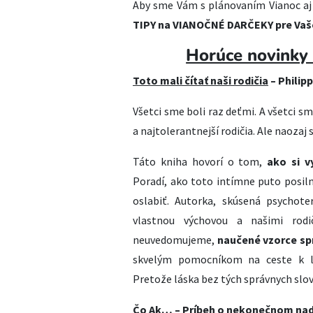
Aby sme Vám s plánovaním Vianoc aj 
TIPY na VIANOČNÉ DARČEKY pre Vaš
Horúce novinky
Toto mali čítať naši rodičia
– Philip
Všetci sme boli raz deťmi. A všetci sm
a najtolerantnejší rodičia. Ale naozaj
Táto kniha hovorí o tom,
ako si v
Poradí, ako toto intímne puto posil
oslabiť. Autorka, skúsená psychote
vlastnou výchovou a našimi rod
neuvedomujeme,
naučené vzorce sp
skvelým pomocníkom na ceste k le
Pretože láska bez tých správnych slov
Čo Ak… ­– Príbeh o nekonečnom nad