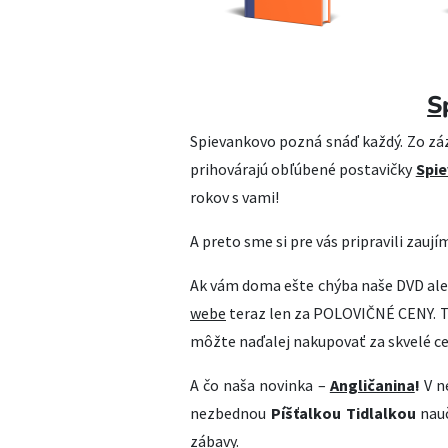
S
Spievankovo pozná snáď každý. Zo záz
prihovárajú obľúbené postavičky
Spie
rokov s vami!
A preto sme si pre vás pripravili zaují
Ak vám doma ešte chýba naše DVD aleb
webe
teraz len za POLOVIČNÉ CENY. Tá
môžte naďalej nakupovať za skvelé c
A čo naša novinka –
Angličanina
!
V n
nezbednou
Píšťalkou Tidlalkou
nauč
zábavy.