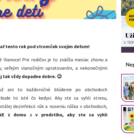
dať tento rok pod stromček svojim deťom!
né Vianoce! Pre rodičov je to zväčša mesiac zhonu a
Ne
ov, veľkým vianočným upratovaním, a nekonečnými
j tak vždy dopadne dobre. 😉
 už ani to každoročné blúdenie po obchodoch
bude to isté čo kedysi. Aby ste sa vyhli stresu,
stálej dezinfekcii rúk a noseniu rúška v obchodoch,
NE z domu
a
v predstihu, aby ste sa vyhli