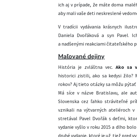
ich aj v prípade, že máte doma malé
aby mali vaše deti neskreslené vedom
V tradícii vydávania krásnych ilust
Daniela Dvořáková a syn Pavel. I
a nadšenými reakciami čitateľského pub
Maľované dejiny
História je zvláštna vec.
Ako sa v
historici zistili, ako sa kedysi žil
rokov? Aj tieto otázky sa môžu pýtať 
Má síce v názve Bratislavu, ale aut
Slovenska cez ľahko stráviteľné prí
vznikali na výtvarných ateliéroch 
stretával Pavel Dvořák s deťmi, ktor
vydanie vyšlo v roku 2015 a dlho bolo
druhé vydanie, ktoré je už tiež pred v