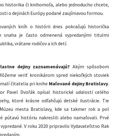
ho historika či knihomoľa, alebo jednoducho chcete,
osti o dejinách Európy podané zaujímavou formou.
rovaných kníh o histórii dnes pokračujú historička
ch snaha je často odmenená vypredanými titulmi
lika, vrátane rodičov a ich detí.
lastne dejiny zaznamenávajú?
Akým spôsobom
o? Môžeme veriť kronikárom spred niekoľkých stoviek
malí čitatelia pri knihe
Maľované dejiny Bratislavy
.
or Pavel Dvořák opísal historické udalosti celého
behy, ktoré krásne odľahčujú detské ilustrácie. Tie
v Múzeu mesta Bratislavy, kde sa takmer rok a pol
é pútavú históriu nakreslili alebo namaľovali. Prvé
 vypredané. V roku 2020 pripravilo Vydavateľstvo Rak
ypredaním.