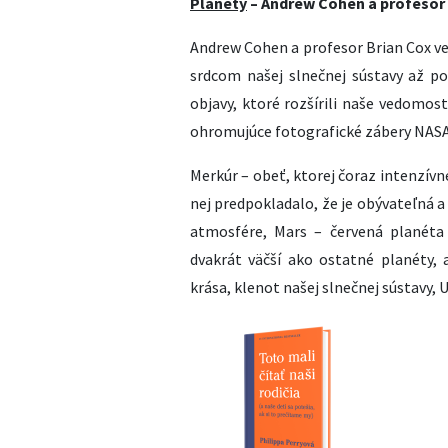
Planéty
– Andrew Cohen a profesor 
Andrew Cohen a profesor Brian Cox v
srdcom našej slnečnej sústavy až po
objavy, ktoré rozšírili naše vedomos
ohromujúce fotografické zábery NASA
Merkúr – obeť, ktorej čoraz intenzívne
nej predpokladalo, že je obývateľná a 
atmosfére, Mars – červená planéta 
dvakrát väčší ako ostatné planéty,
krása, klenot našej slnečnej sústavy, 