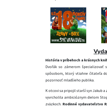
Vyda
História v príbehoch a krásnych kni
Dvořák so zámerom špecializovať s
spôsobom, ktorý vtiahne čitateľa do
pozornosť mladšieho publika.
K otcovi sa pripojil starší syn Jakub 
vyvrcholila ambicióznym dielom Stop
zväzkoch.
Rodinné vydavateľstvo RA