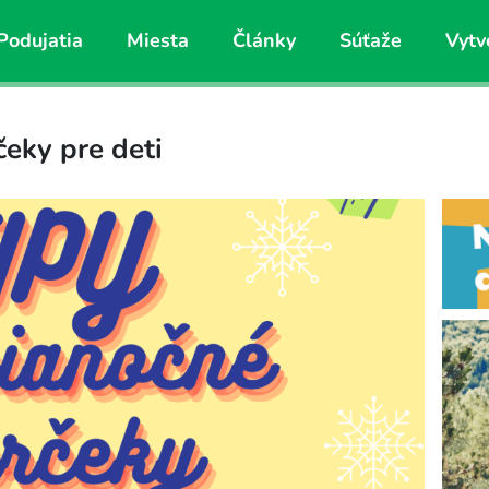
Podujatia
Miesta
Články
Súťaže
Vytv
čeky pre deti