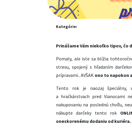
Kategórie:
Prinášame Vám niekoľko tipov, čo 
Pomaly, ale iste sa blížia tohtoroč
stresu, spojený s hľadaním darček
prípravami.. AVŠAK
ono to napokon a
Tento rok je naozaj špeciálny,
a hračkárstvach pred Vianocami ne
nakupovaniu na poslednú chvíľu, neu
nákupte darčeky tento rok
ONLI
oneskorenému dodaniu od kuriéra.