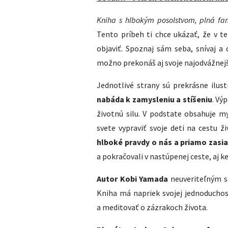
Kniha s hlbokým posolstvom, plná fan
Tento príbeh ti chce ukázať, že v t
objaviť. Spoznaj sám seba, snívaj a
možno prekonáš aj svoje najodvážnej
Jednotlivé strany sú prekrásne ilus
nabáda k zamysleniu a stíšeniu
. Vý
životnú silu. V podstate obsahuje my
svete vypraviť svoje deti na cestu ž
hlboké pravdy o nás a priamo zasi
a pokračovali v nastúpenej ceste, aj ke
Autor Kobi Yamada
neuveriteľným s
Kniha má napriek svojej jednoduchos
a meditovať o zázrakoch života.