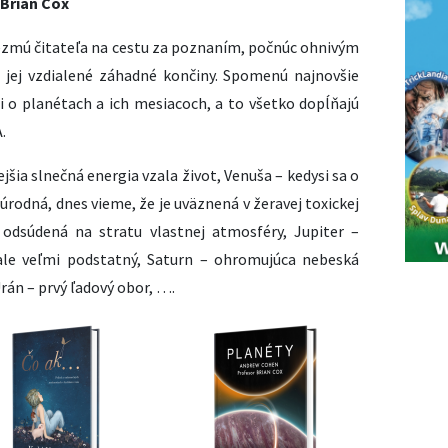
Brian Cox
ezmú čitateľa na cestu za poznaním, počnúc ohnivým
 jej vzdialené záhadné končiny. Spomenú najnovšie
ti o planétach a ich mesiacoch, a to všetko dopĺňajú
.
jšia slnečná energia vzala život, Venuša – kedysi sa o
úrodná, dnes vieme, že je uväznená v žeravej toxickej
odsúdená na stratu vlastnej atmosféry, Jupiter –
 ale veľmi podstatný, Saturn – ohromujúca nebeská
Urán – prvý ľadový obor, ….