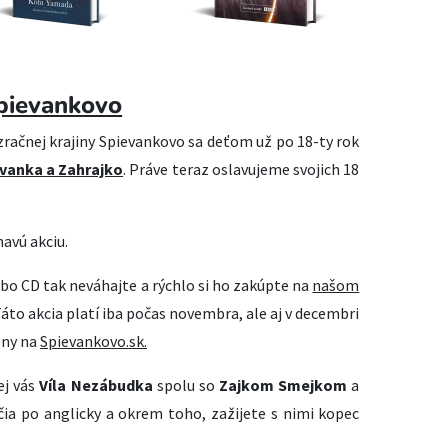
pievankovo
račnej krajiny Spievankovo sa deťom už po 18-ty rok
vanka a Zahrajko
. Práve teraz oslavujeme svojich 18
mavú akciu.
o CD tak neváhajte a rýchlo si ho zakúpte na
našom
to akcia platí iba počas novembra, ale aj v decembri
eny na
Spievankovo.sk.
ej vás
Víla Nezábudka
spolu so
Zajkom Smejkom
a
ia po anglicky a okrem toho, zažijete s nimi kopec