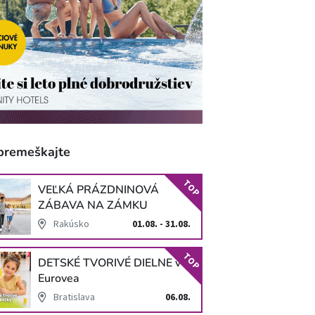
premeškajte
TOP
VEĽKÁ PRÁZDNINOVÁ
ZÁBAVA NA ZÁMKU
SCHLOSS HOF
Rakúsko
01.08. - 31.08.
TOP
DETSKÉ TVORIVÉ DIELNE v
Eurovea
Bratislava
06.08.