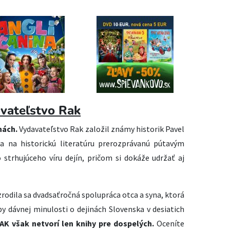
vateľstvo Rak
hách.
Vydavateľstvo Rak založil známy historik Pavel
a na historickú literatúru prerozprávanú pútavým
 strhujúceho víru dejín, pričom si dokáže udržať aj
a zrodila sa dvadsaťročná spolupráca otca a syna, ktorá
y dávnej minulosti o dejinách Slovenska v desiatich
K však netvorí len knihy pre dospelých.
Oceníte