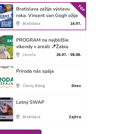
TOP
Bratislava zažije výstavu
roka: Vincent van Gogh ožije
v unikátnej imerzívnej šou!
Bratislava
16.07.
PROGRAM na najbližšie
víkendy v areáli 📍Žabia
cesta
Levoča
26.07. - 08.08.
Príroda nás spája
Čierny Balog
Dnes
Letný SWAP
Bratislava
Zajtra