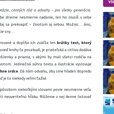
VŠ
tázie, cenných rád a odvahy – pre všetky generácie.
ebe drieme nesmierne nadanie, len ho musíš v sebe
 daj sa prekvapiť – životom aj sebou. Možno… áno,
šie sny…
trované a dopĺňa ich zväčša len
krátky text, ktorý
poveď knihy ťa povzbudí, je priateľská a citlivo dodáva
šlienky a priania, s akými by mali všetci rodičia na
ivotom. Jedinečná súhra textu a ilustrácie vyslovuje
ahne srdce
. Dá nám odvahu, aby sme hľadeli dopredu
ď je to niekedy veľmi ťažké.
pôsobom niekoľkými slovami povie nesmierne veľa.
ti neuveriteľnú hĺbku. Môžeme v nej denne listovať