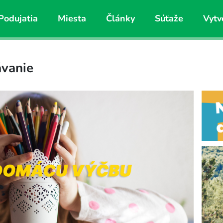
Podujatia
Miesta
Články
Súťaže
Vytv
ávanie