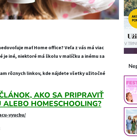
nedovoľuje mať Home office? Veľa z vás má viac
 je iné, niektoré má školu v malíčku a inému sa
Ne
nam rôznych linkov, kde nájdete všetky užitočné
ČLÁNOK, AKO SA PRIPRAVIŤ
 ALEBO HOMESCHOOLING?
acu-vyucbu/
: