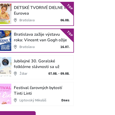
TOP
DETSKÉ TVORIVÉ DIELNE v
Eurovea
Bratislava
06.08.
TOP
Bratislava zažije výstavu
roka: Vincent van Gogh ožije
v unikátnej imerzívnej šou!
Bratislava
16.07.
Jubilejné 30. Goralské
folklórne slávnosti sa už
blížia
Ždiar
07.08. - 09.08.
Festival čarovných bytostí
Tinti Linti
Liptovský Mikuláš
Dnes