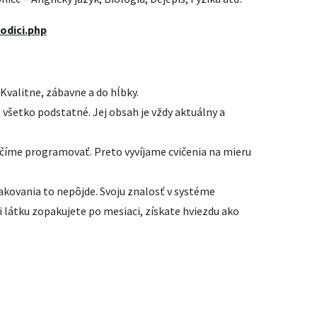
odici.php
Kvalitne, zábavne a do hĺbky.
 všetko podstatné. Jej obsah je vždy aktuálny a
učíme programovať. Preto vyvíjame cvičenia na mieru
akovania to nepôjde. Svoju znalosť v systéme
i látku zopakujete po mesiaci, získate hviezdu ako