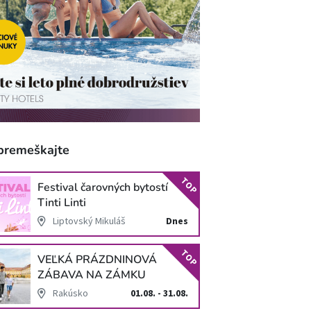
premeškajte
TOP
Festival čarovných bytostí
Tinti Linti
Liptovský Mikuláš
Dnes
TOP
VEĽKÁ PRÁZDNINOVÁ
ZÁBAVA NA ZÁMKU
SCHLOSS HOF
Rakúsko
01.08. - 31.08.