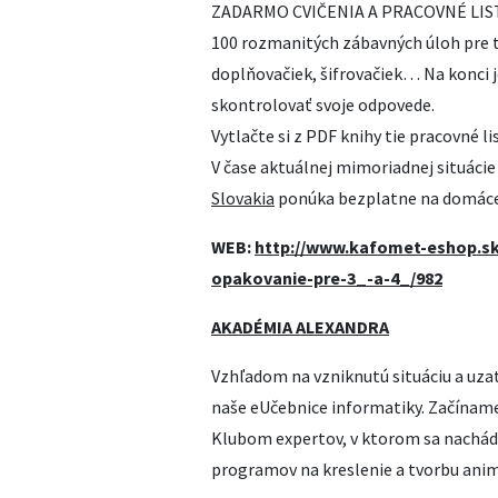
ZADARMO CVIČENIA A PRACOVNÉ LISTY P
100 rozmanitých zábavných úloh pre tr
doplňovačiek, ši
frovačiek… Na konci je
skontrolovať svoje odpovede.
Vytlačte si z PDF knihy tie pracovné li
V čase aktuálnej mimoriadnej situáci
Slovakia
ponúka bezplatne na domáce
WEB:
http://www.kafomet-eshop.sk/
opakovanie-pre-3_-a-4_/982
AKADÉMIA ALEXANDRA
Vzhľadom na vzniknutú situáciu a uza
naše eUčebnice informatiky. Začíname 
Klubom expertov, v ktorom sa nachádz
programov na kreslenie a tvorbu anim