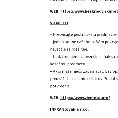
WEB:
https://www.bezkriedy.sk/met
VIEME TO
– Precvičujte pestrú škálu predmetov. 
– jediná online cvičebnica Vám pokryje
neustále sa rozširuje.
– Inak trénujeme slovenčinu, inak sa 
každému predmetu.
– Ak si máte niečo zapamätať, bez op
preukážete získaním 4 štítov. Pokiaľ s
potvrdenie.
WEB:
https://www.viemeto.org/
INFRA Slovakia s.r.o.