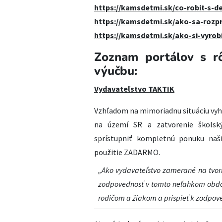
https://kamsdetmi.sk/co-robit-s-
https://kamsdetmi.sk/ako-sa-rozp
https://kamsdetmi.sk/ako-si-vyrob
Zoznam portálov s r
výučbu:
Vydavateľstvo TAKTIK
Vzhľadom na mimoriadnu situáciu vy
na území SR a zatvorenie školský
sprístupniť kompletnú ponuku na
použitie ZADARMO.
„Ako vydavateľstvo zamerané na tvo
zodpovednosť v tomto neľahkom obd
rodičom a žiakom a prispieť k zodpov