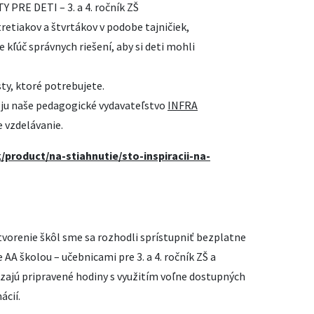
RE DETI – 3. a 4. ročník ZŠ
etiakov a štvrtákov v podobe tajničiek,
 kľúč správnych riešení, aby si deti mohli
sty, ktoré potrebujete.
e ju naše pedagogické vydavateľstvo
INFRA
 vzdelávanie.
product/na-stiahnutie/sto-inspiracii-na-
tvorenie škôl sme sa rozhodli sprístupniť bezplatne
AA školou – učebnicami pre 3. a 4. ročník ZŠ a
ajú pripravené hodiny s využitím voľne dostupných
ácií.