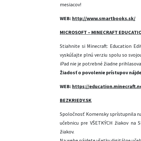
mesiacov!
WEB:
http://www.smartbooks.sk/
MICROSOFT – MINECRAFT EDUCATI
Stiahnite si Minecraft: Education Ed
vyskúšajte plnú verziu spolu so svoj
iPad nie je potrebné žiadne prihlasova
Žiadosť o povolenie prístupov nájd
WEB:
https://education.minecraft.n
BEZKRIEDY.SK
Spoločnosť Komensky sprístupnila n
učebnicu pre VŠETKÝCH žiakov na S
žiakov.
Na webe nájdete všetky digitálne učebn