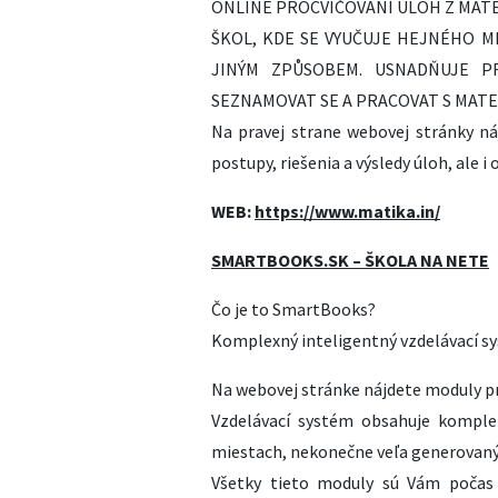
ONLINE PROCVIČOVÁNÍ ÚLOH Z MAT
ŠKOL, KDE SE VYUČUJE HEJNÉHO M
JINÝM ZPŮSOBEM. USNADŇUJE PR
SEZNAMOVAT SE A PRACOVAT S MAT
Na pravej strane webovej stránky ná
postupy, riešenia a výsledy úloh, ale i
WEB:
https://www.matika.in/
SMARTBOOKS.SK – ŠKOLA NA NETE
Čo je to SmartBooks?
Komplexný inteligentný vzdelávací s
Na webovej stránke nájdete moduly pre
Vzdelávací systém obsahuje komplet
miestach, nekonečne veľa generovaný
Všetky tieto moduly sú Vám počas 