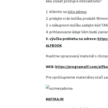
Ako získať prístup
k interaktivite?
1. kliknite na
túto adresu
2. pridajte si do košíka produkt Mimor
3. v nákupnom košíku zadajte kód T
4. prihlasovacie údaje Vám budú zasl
5. výučba prebieha na adrese:
https:
ALFBOOK
Kvalitne spracovaný materiál s rôznyc
WEB:
https://programalf.com/alfb
Pre sprístupnenie materiálov stačí z
MATIKA.IN