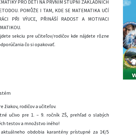
EMATIKY PRO DĚTI NA PRVNÍM STUPNI ZÁKLADNÍCH
ETODOU. POMŮŽE I TAM, KDE SE MATEMATIKA UČÍ
ÁCI PŘI VÝUCE, PŘINÁŠÍ RADOST A MOTIVACI
EMATIKOU.
jdete sekciu pre učiteľov/rodičov kde nájdete rôzne
 odporúčania čo si opakovať.
ystém
 žiakov, rodičov a učiteľov.
né učivo pre 1. – 9. ročník ZŠ, prehľad o slabých
ch testov a množstvo iného!
aktuálneho obdobia karantény prístupné za 1€/5