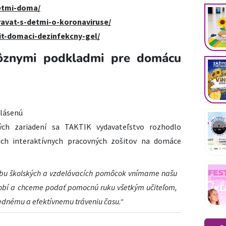
detmi-doma/
ravat-s-detmi-o-koronaviruse/
it-domaci-dezinfekcny-gel/
ôznymi podkladmi pre domácu
hlásenú
ch zariadení sa TAKTIK vydavateľstvo rozhodlo
šich
interaktívnych pracovných zošitov
na domáce
rbu školských a vzdelávacích pomôcok vnímame našu
obí
a chceme podať pomocnú ruku všetkým učiteľom,
ednému a efektívnemu tráveniu času.“