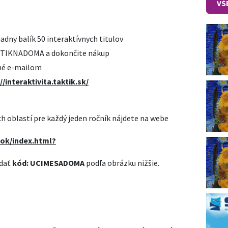
VŠ
iadny balík 50 interaktívnych titulov
AKTIKNADOMA a dokončite nákup
ané e-mailom
//interaktivita.taktik.sk/
h oblastí pre každý jeden ročník nájdete na webe
ook/index.html?
adať
kód: UCIMESADOMA
podľa obrázku nižšie.