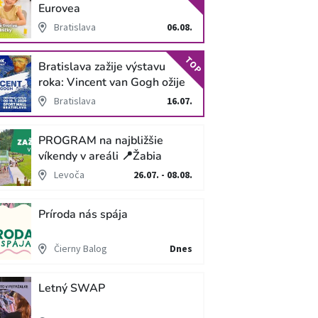
Eurovea
Bratislava
06.08.
TOP
Bratislava zažije výstavu
roka: Vincent van Gogh ožije
v unikátnej imerzívnej šou!
Bratislava
16.07.
PROGRAM na najbližšie
víkendy v areáli 📍Žabia
cesta
Levoča
26.07. - 08.08.
Príroda nás spája
Čierny Balog
Dnes
Letný SWAP