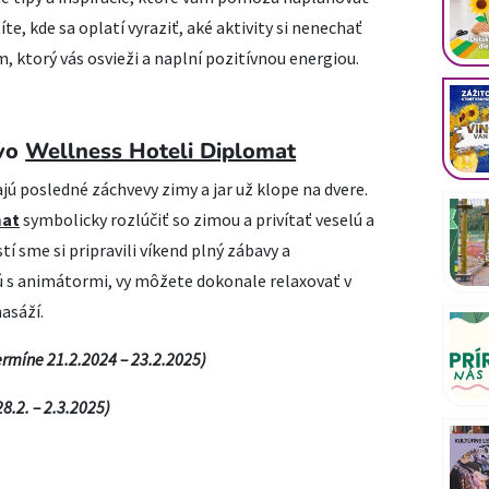
títe, kde sa oplatí vyraziť, aké aktivity si nenechať
m, ktorý vás osvieži a naplní pozitívnou energiou.
 vo
Wellness Hoteli Diplomat
ú posledné záchvevy zimy a jar už klope na dvere.
mat
symbolicky rozlúčiť so zimou a privítať veselú a
tí sme si pripravili víkend plný zábavy a
jú s animátormi, vy môžete dokonale relaxovať v
asáží.
ermíne 21.2.2024 – 23.2.2025)
8.2. – 2.3.2025)