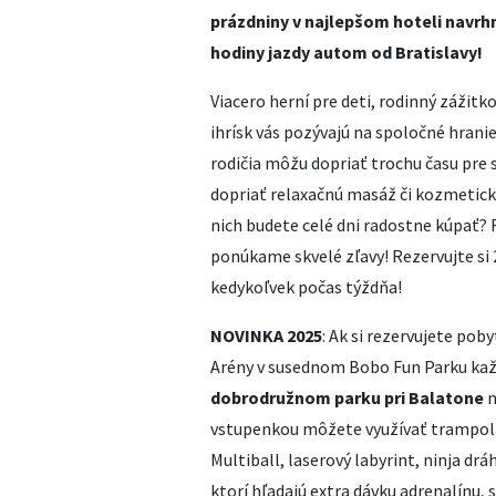
prázdniny v najlepšom hoteli navrh
hodiny jazdy autom od Bratislavy!
Viacero herní pre deti, rodinný záži
ihrísk vás pozývajú na spoločné hranie
rodičia môžu dopriať trochu času pre 
dopriať relaxačnú masáž či kozmetickú
nich budete celé dni radostne kúpať?
ponúkame skvelé zľavy! Rezervujte si 2
kedykoľvek počas týždňa!
NOVINKA 2025
: Ak si rezervujete pob
Arény v susednom Bobo Fun Parku kaž
dobrodružnom parku pri Balatone
n
vstupenkou môžete využívať trampolín
Multiball, laserový labyrint, ninja dr
ktorí hľadajú extra dávku adrenalínu, s