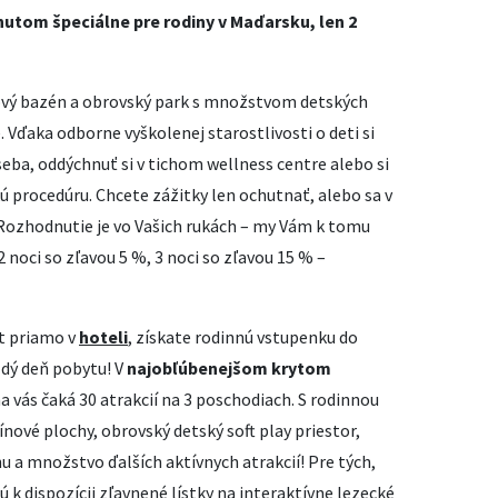
nutom špeciálne pre rodiny v Maďarsku, len 2
tkový bazén a obrovský park s množstvom detských
. Vďaka odborne vyškolenej starostlivosti o deti si
seba, oddýchnuť si v tichom wellness centre alebo si
 procedúru. Chcete zážitky len ochutnať, alebo sa v
 Rozhodnutie je vo Vašich rukách – my Vám k tomu
 noci so zľavou 5 %, 3 noci so zľavou 15 % –
yt priamo v
hoteli
, získate rodinnú vstupenku do
dý deň pobytu! V
najobľúbenejšom krytom
a vás čaká 30 atrakcií na 3 poschodiach. S rodinnou
ové plochy, obrovský detský soft play priestor,
áhu a množstvo ďalších aktívnych atrakcií! Pre tých,
ú k dispozícii zľavnené lístky na interaktívne lezecké