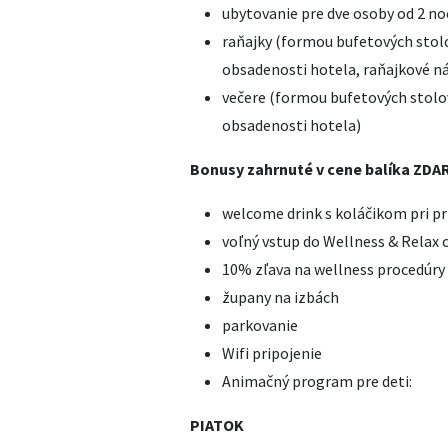
ubytovanie pre dve osoby od 2 no
raňajky (formou bufetových stolo
obsadenosti hotela, raňajkové ná
večere (formou bufetových stolov
obsadenosti hotela)
Bonusy zahrnuté v cene balíka ZD
welcome drink s koláčikom pri p
voľný vstup do Wellness & Relax 
10% zľava na wellness procedúry
župany na izbách
parkovanie
Wifi pripojenie
Animačný program pre deti:
PIATOK