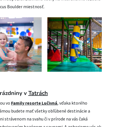
Focus Boulder miestnosť.
prázdniny v
Tatrách
nou vo
Family resorte Lučivná
, vďaka ktorého
ámou budete mať všetky obľúbené destinácie a
dni strávenom na svahu či v prírode na vás čaká
 vyhrievaným bazénom a saunami. A zoberieme vás ak