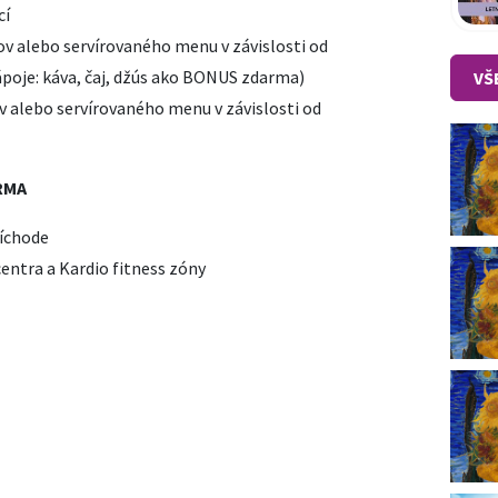
cí
v alebo servírovaného menu v závislosti od
poje: káva, čaj, džús ako BONUS zdarma)
VŠ
 alebo servírovaného menu v závislosti od
ARMA
ríchode
centra a Kardio fitness zóny