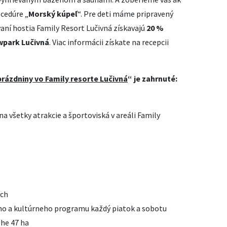
ocedúre „
Morský kúpeľ
“. Pre deti máme pripravený
ní hostia Family Resort Lučivná získavajú
20 %
wpark Lučivná
. Viac informácii získate na recepcii
prázdniny vo Family resorte Lučivná
“ je zahrnuté:
a všetky atrakcie a športoviská v areáli Family
ých
ho a kultúrneho programu každý piatok a sobotu
ohe 47 ha