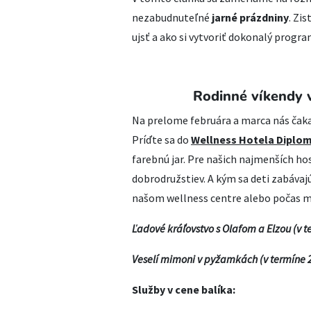
nezabudnuteľné
jarné prázdniny
. Zis
ujsť a ako si vytvoriť dokonalý progra
Rodinné víkendy
Na prelome februára a marca nás čakaj
Príďte sa do
Wellness Hotela Diplo
farebnú jar. Pre našich najmenších hos
dobrodružstiev. A kým sa deti zabáva
našom wellness centre alebo počas m
Ľadové kráľovstvo s Olafom a Elzou (v t
Veselí mimoni v pyžamkách (v termíne 2
Služby v cene balíka: