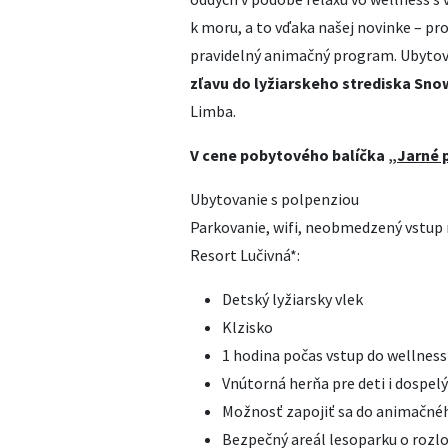
k moru, a to vďaka našej novinke – pr
pravidelný animačný program. Ubytova
zľavu do lyžiarskeho strediska Sno
Limba.
V cene pobytového balíčka „
Jarné 
Ubytovanie s polpenziou
Parkovanie, wifi, neobmedzený vstup n
Resort Lučivná*:
Detský lyžiarsky vlek
Klzisko
1 hodina počas vstup do wellness
Vnútorná herňa pre deti i dospel
Možnosť zapojiť sa do animačné
Bezpečný areál lesoparku o rozl