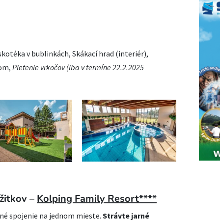
skotéka v bublinkách, Skákací hrad (interiér),
nom,
Pletenie vrkočov (iba v termíne 22.2.2025
žitkov –
Kolping Family Resort****
nné spojenie na jednom mieste.
Strávte jarné