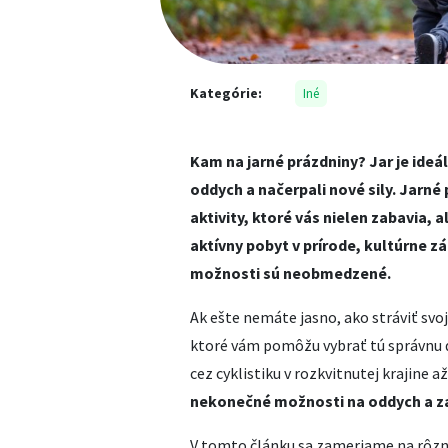
Kategórie:
Iné
Kam na jarné prázdniny? Jar je ideá
oddych a načerpali nové sily. Jarné
aktivity, ktoré vás nielen zabavia, a
aktívny pobyt v prírode, kultúrne z
možnosti sú neobmedzené.
Ak ešte nemáte jasno, ako stráviť svo
ktoré vám pomôžu vybrať tú správnu de
cez cyklistiku v rozkvitnutej krajine 
nekonečné možnosti na oddych a z
V tomto článku sa zameriame na rôzn