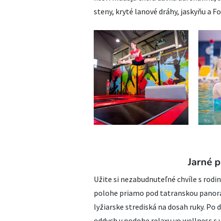
steny, kryté lanové dráhy, jaskyňu a 
Jarné 
Užite si nezabudnuteľné chvíle s rodi
polohe priamo pod tatranskou panor
lyžiarske strediská na dosah ruky. Po 
oddych v podobe relaxu vo wellness s