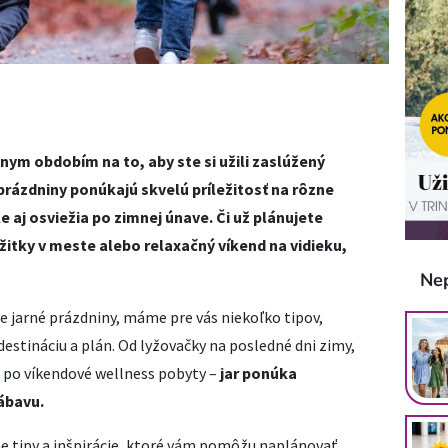
lnym obdobím na to, aby ste si užili zaslúžený
 prázdniny ponúkajú skvelú príležitosť na rôzne
le aj osviežia po zimnej únave. Či už plánujete
ážitky v meste alebo relaxačný víkend na vidieku,
Ne
je jarné prázdniny, máme pre vás niekoľko tipov,
stináciu a plán. Od lyžovačky na posledné dni zimy,
až po víkendové wellness pobyty –
jar ponúka
ábavu.
e tipy a inšpirácie, ktoré vám pomôžu naplánovať