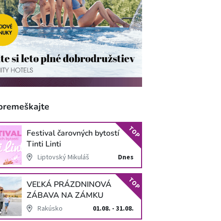
premeškajte
TOP
Festival čarovných bytostí
Tinti Linti
Liptovský Mikuláš
Dnes
TOP
VEĽKÁ PRÁZDNINOVÁ
ZÁBAVA NA ZÁMKU
SCHLOSS HOF
Rakúsko
01.08. - 31.08.