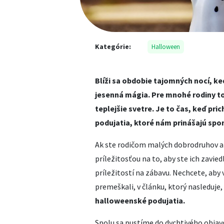
Kategórie:
Halloween
Blíži sa obdobie tajomných nocí, ke
jesenná mágia. Pre mnohé rodiny to
teplejšie svetre. Je to čas, keď p
podujatia, ktoré nám prinášajú spom
Ak ste rodičom malých dobrodruhov a 
príležitosťou na to, aby ste ich zavie
príležitostí na zábavu. Nechcete, aby 
premeškali, v článku, ktorý nasleduje
halloweenské podujatia.
Spolu sa pustíme do dychtivého objav