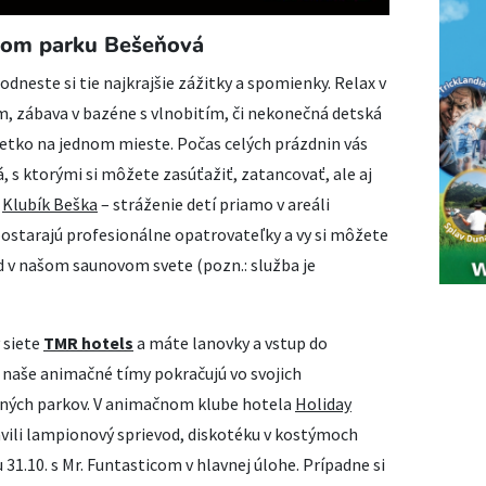
nom parku Bešeňová
dneste si tie najkrajšie zážitky a spomienky. Relax v
 zábava v bazéne s vlnobitím, či nekonečná detská
všetko na jednom mieste. Počas celých prázdnin vás
á, s ktorými si môžete zasúťažiť, zatancovať, ale aj
e
Klubík Beška
– stráženie detí priamo v areáli
postarajú profesionálne opatrovateľky a vy si môžete
d v našom saunovom svete (pozn.: služba je
 siete
TMR hotels
a máte lanovky a vstup do
 naše animačné tímy pokračujú vo svojich
ných parkov. V animačnom klube hotela
Holiday
vili lampionový sprievod, diskotéku v kostýmoch
 31.10. s Mr. Funtasticom v hlavnej úlohe. Prípadne si