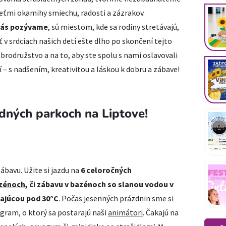
eťmi okamihy smiechu, radosti a zázrakov.
 vás pozývame
, sú miestom, kde sa rodiny stretávajú,
ť v srdciach našich detí ešte dlho po skončení tejto
brodružstvo a na to, aby ste spolu s nami oslavovali
 – s nadšením, kreativitou a láskou k dobru a zábave!
dných parkoch na Liptove!
ábavu. Užite si jazdu na
6 celoročných
zénoch
, či zábavu v bazénoch so slanou vodou v
sajúcou pod 30°C
. Počas jesenných prázdnin sme si
ogram, o ktorý sa postarajú naši
animátori
. Čakajú na