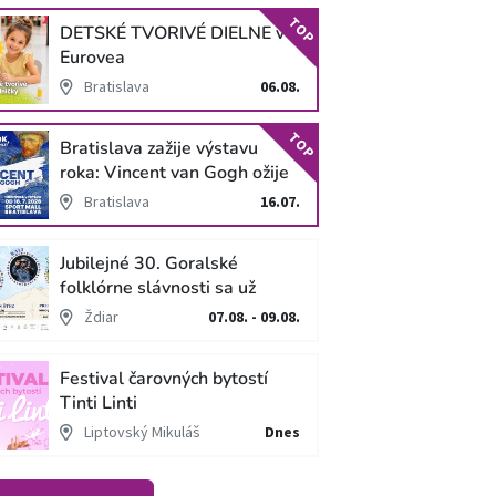
TOP
DETSKÉ TVORIVÉ DIELNE v
Eurovea
Bratislava
06.08.
TOP
Bratislava zažije výstavu
roka: Vincent van Gogh ožije
v unikátnej imerzívnej šou!
Bratislava
16.07.
Jubilejné 30. Goralské
folklórne slávnosti sa už
blížia
Ždiar
07.08. - 09.08.
Festival čarovných bytostí
Tinti Linti
Liptovský Mikuláš
Dnes