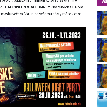
dospelých, aquagym či minidisko so strašidlami.
V
VŠ
dii
HALLOWEEN NIGHT PARTY
v bazénoch s DJ-om
iu masku večera. Vstup na večernú párty máte v cene