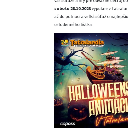
vás súťaže a hry pre odvážne deti aj 
sobotu 28.10.2023
vypukne v Tatralan
až do polnoci a veľká súťaž o najlepš
celodenného lístka.