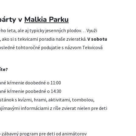
párty v
Malkia Parku
ieho leta, ale aj typicky jesenných plodov… Využi
, ako si s tekvicami poradia naše zvieratká.
V sobotu
 posledné tohtoročné podujatie s názvom Tekvicová
íte?
ané kŕmenie doobedné o 11:00
ané kŕmenie poobedné o 14:30
 stánok s kvízmi, hrami, aktivitami, tombolou,
mavými informáciami z ríše zvierat nielen pre deti
no-zábavný program pre deti od animátorov