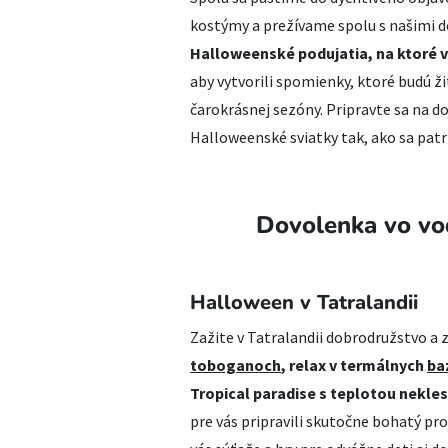
kostýmy a prežívame spolu s našimi d
Halloweenské podujatia, na ktoré
aby vytvorili spomienky, ktoré budú ži
čarokrásnej sezóny. Pripravte sa na do
Halloweenské sviatky tak, ako sa patrí
Dovolenka vo vo
Halloween v Tatralandii
Zažite v Tatralandii dobrodružstvo a z
toboganoch
, relax v termálnych
ba
Tropical paradise s teplotou nekle
pre vás pripravili skutočne bohatý pr