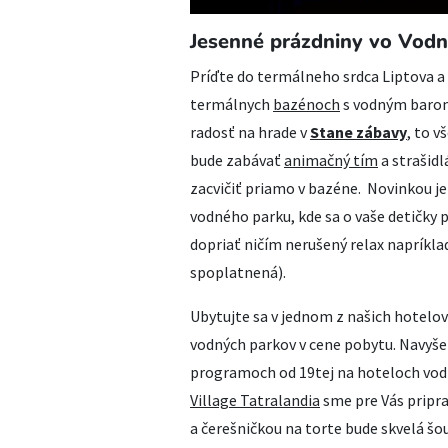
Jesenné prázdniny vo Vod
Príďte do termálneho srdca Liptova a o
termálnych
bazénoch
s vodným barom,
radosť na hrade v
Stane zábavy
, to 
bude zabávať
animačný tím
a strašidl
zacvičiť priamo v bazéne. Novinkou j
vodného parku, kde sa o vaše detičky 
dopriať ničím nerušený relax napríkla
spoplatnená).
Ubytujte sa v jednom z našich hotelov
vodných parkov v cene pobytu. Navyše
programoch od 19tej na hoteloch vod
Village Tatralandia
sme pre Vás pripra
a čerešničkou na torte bude skvelá šou