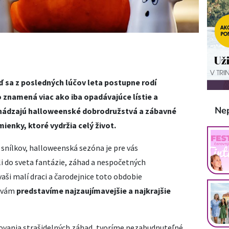
ď sa z posledných lúčov leta postupne rodí
 znamená viac ako iba opadávajúce lístie a
Ne
richádzajú halloweenské dobrodružstvá a zábavné
ienky, ktoré vydržia celý život.
snílkov, halloweenská sezóna je pre vás
dli do sveta fantázie, záhad a nespočetných
vaši malí draci a čarodejnice toto obdobie
, vám
predstavíme najzaujímavejšie a najkrajšie
ovania strašidelných záhad, tvoríme nezabudnuteľné