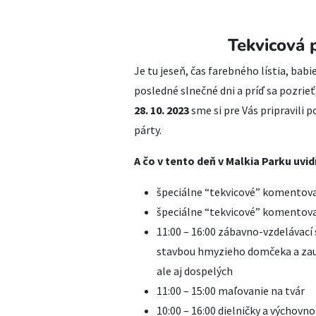
Tekvicová 
Je tu jeseň, čas farebného lístia, bab
posledné slnečné dni a príď sa pozrieť
28. 10. 2023
sme si pre Vás pripravili
párty.
A čo v tento deň v Malkia Parku uvid
špeciálne “tekvicové” komentov
špeciálne “tekvicové” komentov
11:00 – 16:00 zábavno-vzdelávací
stavbou hmyzieho domčeka a zaují
ale aj dospelých
11:00 – 15:00 maľovanie na tvár
10:00 – 16:00 dielničky a výchov