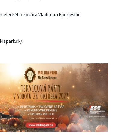
 umeleckého kováča Vladimira Eperješiho
kiapark.sk/