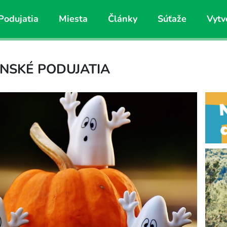
Podujatia
Miesta
Články
Súťaže
Vytv
NSKÉ PODUJATIA