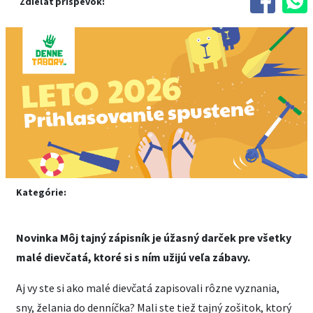
Zdieľať príspevok:
Kategórie:
Novinka Môj tajný zápisník je úžasný darček pre všetky
malé dievčatá, ktoré si s ním užijú veľa zábavy.
Aj vy ste si ako malé dievčatá zapisovali rôzne vyznania,
sny, želania do denníčka? Mali ste tiež tajný zošitok, ktorý