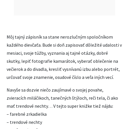
Môj tajný zápisník sa stane nerozlučným spoločníkom
každého dievčaťa. Bude si doň zapisovať dôležité udalosti v
mesiaci, svoje túžby, vyznania aj tajné otázky, dobré
skutky, lepiť fotografie kamarátok, vyberať oblečenie na
večierok a do divadla, kresliť vysnívanú izbu alebo portrét,
určovať svoje znamenie, osudové číslo a veľa iných vecí.
Navyše sa dozvie niečo zaujímavé o svojej povahe,
zvieracích miláčikoch, tanečných štýloch, reči tela, či ako
mať trendové nechty… V tejto super knižke tiež nájdu:
– farebné zrkadielka
– trendové nechty