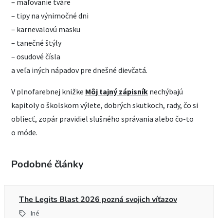
– maľovanie tváre
– tipy na výnimočné dni
– karnevalovú masku
– tanečné štýly
– osudové čísla
a veľa iných nápadov pre dnešné dievčatá.
V plnofarebnej knižke
Môj tajný zápisník
nechýbajú
kapitoly o školskom výlete, dobrých skutkoch, rady, čo si
obliecť, zopár pravidiel slušného správania alebo čo-to
o móde.
Podobné články
The Legits Blast 2026 pozná svojich víťazov
Iné