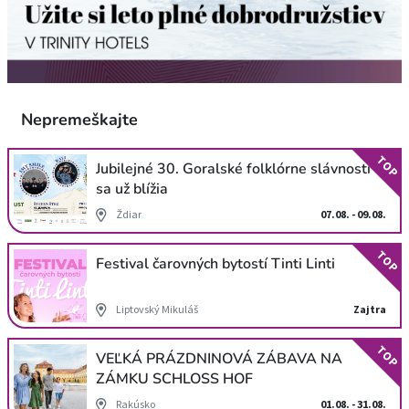
Nepremeškajte
TOP
Jubilejné 30. Goralské folklórne slávnosti
sa už blížia
Ždiar
07.08. - 09.08.
TOP
Festival čarovných bytostí Tinti Linti
Liptovský Mikuláš
Zajtra
TOP
VEĽKÁ PRÁZDNINOVÁ ZÁBAVA NA
ZÁMKU SCHLOSS HOF
Rakúsko
01.08. - 31.08.