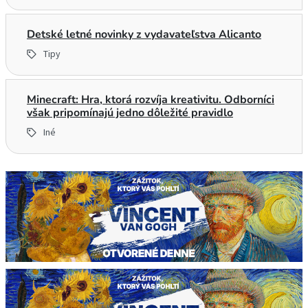
Detské letné novinky z vydavateľstva Alicanto
Tipy
Minecraft: Hra, ktorá rozvíja kreativitu. Odborníci
však pripomínajú jedno dôležité pravidlo
Iné