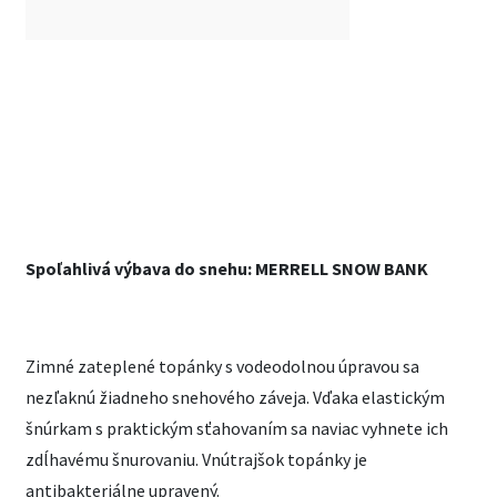
Spoľahlivá výbava do snehu: MERRELL SNOW BANK
Zimné zateplené topánky s vodeodolnou úpravou sa
nezľaknú žiadneho snehového záveja. Vďaka elastickým
šnúrkam s praktickým sťahovaním sa naviac vyhnete ich
zdĺhavému šnurovaniu. Vnútrajšok topánky je
antibakteriálne upravený.