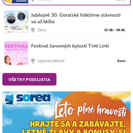
Jubilejné 30. Goralské folklórne slávnosti
sa už blížia
Ždiar
07.08. - 09.08.
Festival čarovných bytostí Tinti Linti
Liptovský Mikuláš
Dnes
VŠETKY PODUJATIA