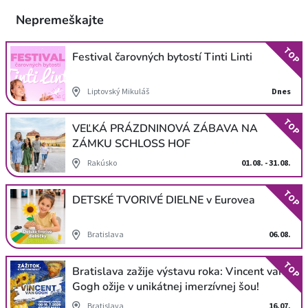
Nepremeškajte
TOP
Festival čarovných bytostí Tinti Linti
Liptovský Mikuláš
Dnes
TOP
VEĽKÁ PRÁZDNINOVÁ ZÁBAVA NA
ZÁMKU SCHLOSS HOF
Rakúsko
01.08. - 31.08.
TOP
DETSKÉ TVORIVÉ DIELNE v Eurovea
Bratislava
06.08.
TOP
Bratislava zažije výstavu roka: Vincent van
Gogh ožije v unikátnej imerzívnej šou!
Bratislava
16.07.