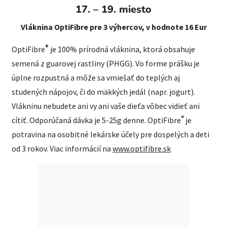
17. – 19. miesto
Vláknina OptiFibre pre 3 výhercov, v hodnote 16 Eur
®
OptiFibre
je 100% prírodná vláknina, ktorá obsahuje
semená z guarovej rastliny (PHGG). Vo forme prášku je
úplne rozpustná a môže sa vmiešať do teplých aj
studených nápojov, či do mäkkých jedál (napr. jogurt).
Vlákninu nebudete ani vy ani vaše dieťa vôbec vidieť ani
®
cítiť. Odporúčaná dávka je 5-25g denne. OptiFibre
je
potravina na osobitné lekárske účely pre dospelých a deti
od 3 rokov. Viac informácií na
www.optifibre.sk