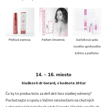
Pleťová esencia.
Parfum Omamná.
Darčeková sada
nového sprchového
krému a parfumu.
14. – 16. miesto
Sladkosti dr Gerard, v hodnote 20 Eur
Čo by to predsa bolo za deň detí bez sladkej odmeny?
Pochutnajte si spolu s Vašimi ratolesťami na chutných
a chrumkavých keksíkoch od dr Gerarda. Výrobky značky dr