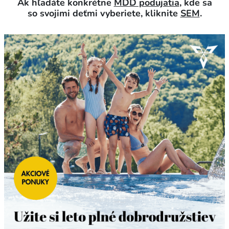
Ak hľadáte konkrétne
MDD podujatia
, kde sa
so svojimi deťmi vyberiete, kliknite
SEM
.