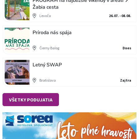
PROGRAM na najbližšie víkendy v areáli 📍
Žabia cesta
Levoča
26.07. - 08.08.
Príroda nás spája
Čierny Balog
Dnes
Letný SWAP
Bratislava
Zajtra
VŠETKY PODUJATIA