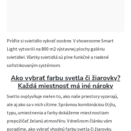
Príďte si svietidlo vybrať osobne. V showroome Smart
Light vytvorili na 800 m2 výstavnej plochy galériu
svietidiel. Všetky svietidlá sú plne funkčné a riadené
sofistikovaným systémom.
Ako vybrať farbu svetla či žiarovky?
Každá miestnosť má iné nároky
Svetlo ovplyvňuje nielen to, ako naše priestory vyzerajú,
ale aj ako sa v nich cítime. Správnou kombináciou štýlu,
typu, umiestnenia a farby dokážeme miestnostiam
prepožičať želanú atmosféru. V dnešnom článku vám
poradíme, ako vybrať vhodnú farbu svetla či žiarovky.