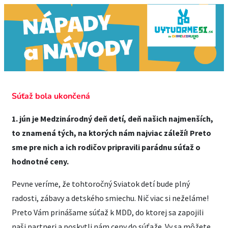
Súťaž bola ukončená
1. jún je Medzinárodný deň detí, deň našich najmenších,
to znamená tých, na ktorých nám najviac záleží! Preto
sme pre nich a ich rodičov pripravili parádnu súťaž o
hodnotné ceny.
Pevne veríme, že tohtoročný Sviatok detí bude plný
radosti, zábavy a detského smiechu. Nič viac si neželáme!
Preto Vám prinášame súťaž k MDD, do ktorej sa zapojili
naši partneri a poskytli nám ceny do súťaže. Vy sa môžete