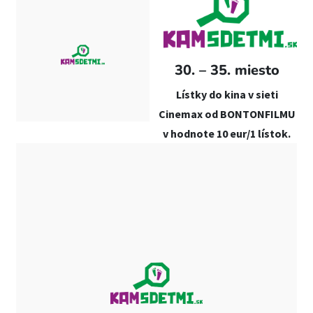
30. – 35. miesto
Lístky do kina v sieti
Cinemax od BONTONFILMU
v hodnote 10 eur/1 lístok.