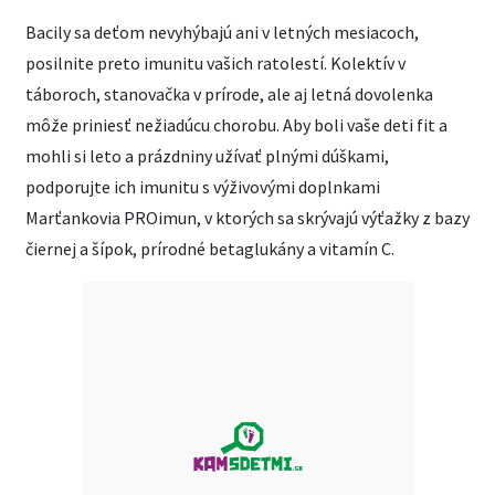
Bacily sa deťom nevyhýbajú ani v letných mesiacoch,
posilnite preto imunitu vašich ratolestí. Kolektív v
táboroch, stanovačka v prírode, ale aj letná dovolenka
môže priniesť nežiadúcu chorobu. Aby boli vaše deti fit a
mohli si leto a prázdniny užívať plnými dúškami,
podporujte ich imunitu s výživovými doplnkami
Marťankovia PROimun, v ktorých sa skrývajú výťažky z bazy
čiernej a šípok, prírodné betaglukány a vitamín C.