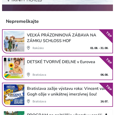
Nepremeškajte
TOP
VEĽKÁ PRÁZDNINOVÁ ZÁBAVA NA
ZÁMKU SCHLOSS HOF
Rakúsko
01.08. - 31.08.
TOP
DETSKÉ TVORIVÉ DIELNE v Eurovea
Bratislava
06.08.
TOP
Bratislava zažije výstavu roka: Vincent van
Gogh ožije v unikátnej imerzívnej šou!
Bratislava
16.07.