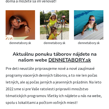
doma a môžete sa im venovať!
dennetabory.sk
dennetabory.sk
dennetabory.sk
Aktuálnu ponuku táborov nájdete na
našom webe
DENNETABORY.sk
Pre deti neustále pripravujeme nové a nové zaujímavé
programy viacerých denných táborov, a to nie len počas
letných, ale aj počas jarných a jesenných prázdnin. Na leto
2022 sme si pre Vaše ratolesti pripravili množstvo
tématických programov. Všetky ich nájdete u nás na webe,
spolu s lokalitami a počtom voľných miest!