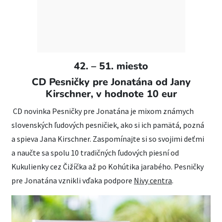
42. – 51. miesto
CD Pesničky pre Jonatána od Jany
Kirschner, v hodnote 10 eur
CD novinka Pesničky pre Jonatána je mixom známych
slovenských ľudových pesničiek, ako si ich pamätá, pozná
a spieva Jana Kirschner. Zaspomínajte si so svojimi deťmi
a naučte sa spolu 10 tradičných ľudových piesní od
Kukulienky cez Čižíčka až po Kohútika jarabého. Pesničky
pre Jonatána vznikli vďaka podpore
Nivy centra
.