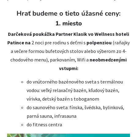
Hrať budeme o tieto úžasné ceny:
1. miesto
Darčeková poukážka Partner Klasik vo Wellness hoteli
Patince na
2 noci pre rodinu s deťmi s
polpenziou
(raňajky
a večere formou bufetových stolov alebo výberom zo 4-
chodového menu), parkovaním, Wifi a
neobmedzenými
vstupmi:
do vnútorného bazénového sveta s termálnou
vodou: veľký relaxačný bazén, kľudový bazén,
vírivka, detský bazén s toboganom
do saunového sveta: fínska, švédska, bylinková,
parná sauna, infrasauna
do fitness centra