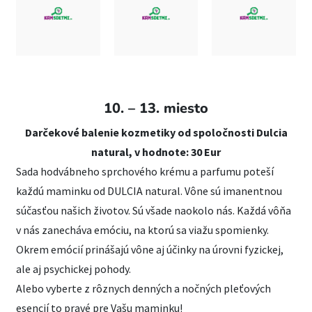
10. – 13. miesto
Darčekové balenie kozmetiky od spoločnosti Dulcia
natural, v hodnote: 30 Eur
Sada hodvábneho sprchového krému a parfumu poteší
každú maminku od DULCIA natural. Vône sú imanentnou
súčasťou našich životov. Sú všade naokolo nás. Každá vôňa
v nás zanecháva emóciu, na ktorú sa viažu spomienky.
Okrem emócií prinášajú vône aj účinky na úrovni fyzickej,
ale
aj
psychickej pohody.
Alebo vyberte z rôznych denných a nočných pleťových
esencií to pravé pre Vašu maminku!