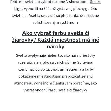
Príďte si svietidlo vybrať osobne. V showroome
Smart
Light
vytvorili na 800 m2 výstavnej plochy galériu
svietidiel. Všetky svietidlá sú plne funkčné a riadené
sofistikovaným systémom.
Ako vybrať farbu svetla či
žiarovky? Každá miestnosť má iné
nároky
Svetlo ovplyvňuje nielen to, ako naše priestory
vyzerajú, ale aj ako sa v nich cítime. Správnou
kombináciou štýlu, typu, umiestnenia a farby
dokážeme miestnostiam prepožičať želanú
atmosféru. V dnešnom článku vám poradíme, ako
vybrať vhodnú farbu svetla či žiarovky.