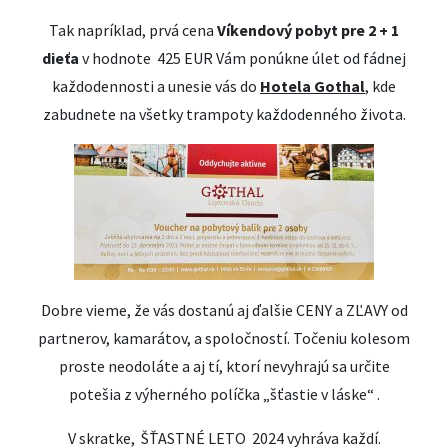
Tak napríklad, prvá cena
Víkendový pobyt pre 2 + 1
dieťa
v hodnote 425 EUR Vám ponúkne úlet od fádnej
každodennosti a unesie vás do
Hotela Gothal
, kde
zabudnete na všetky trampoty každodenného života.
Dobre vieme, že vás dostanú aj ďalšie CENY a ZĽAVY od
partnerov, kamarátov, a spoločností. Točeniu kolesom
proste neodoláte a aj tí, ktorí nevyhrajú sa určite
potešia z výherného políčka „šťastie v láske“ .
V skratke, ŠŤASTNÉ LETO 2024 vyhráva každí.