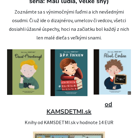
séria: Malí ľudia, veľké sny)
Zoznámte sa s výnimočnými ľuďmi a ich nevšednými
osudmi. Či už ide o dizajnérov, umelcov či vedcov, všetci
dosiahli úžasné úspechy, hoci na začiatku bol každý z nich
len malé dieťa s veľkými snami.
od
KAMSDETMI.sk
Knihy od KAMSDETMI.sk v hodnote 14 EUR