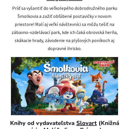
Príď sa vyšantiť do veľkolepého dobrodružného parku
Šmolkovia a zažiť obľúbené postavičky v novom
priestore! Malí aj veľkí návštevníci sa môžu tešiť na
zábavno-vzdelávací park, kde ich čaká obrovská herňa,
skákacie hrady, závodenie na plyšových poníkoch aj
dopravné ihrisko.
Knihy od vydavateľstva
Slovart
(Knižná