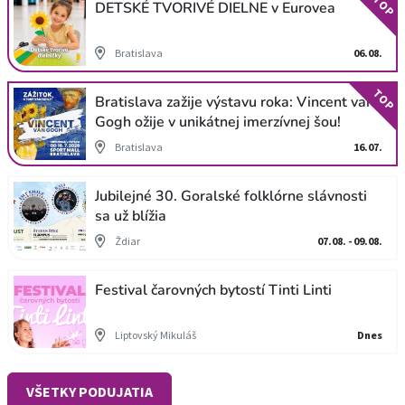
TOP
DETSKÉ TVORIVÉ DIELNE v Eurovea
Bratislava
06.08.
TOP
Bratislava zažije výstavu roka: Vincent van
Gogh ožije v unikátnej imerzívnej šou!
Bratislava
16.07.
Jubilejné 30. Goralské folklórne slávnosti
sa už blížia
Ždiar
07.08. - 09.08.
Festival čarovných bytostí Tinti Linti
Liptovský Mikuláš
Dnes
VŠETKY PODUJATIA