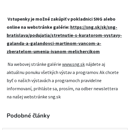
Vstupenky je možné zakúpiť v pokladnici SNG alebo
online na webstránke galérie:
https://sng.sk/sk/sng-
bratislava/podujatia/stretnutie-s-kuratorom-vystavy-
galanda-a-galandovci-martinom-vancom-a-
zberatelom-umenia-ivanom-melichercikom
Na webovej stránke galérie
www.sng.sk
nájdete aj
aktuálnu ponuku všetkých výstav a programov. Ak chcete
byť o našich výstavách a programoch pravidelne
informovaní, prihláste sa, prosím, na odber newslettera
na našej webstránke sng.sk
Podobné články