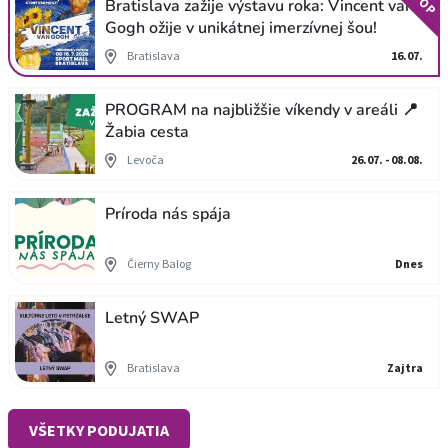
TOP
Bratislava zažije výstavu roka: Vincent van
Gogh ožije v unikátnej imerzívnej šou!
Bratislava
16.07.
PROGRAM na najbližšie víkendy v areáli 📍
Žabia cesta
Levoča
26.07. - 08.08.
Príroda nás spája
Čierny Balog
Dnes
Letný SWAP
Bratislava
Zajtra
VŠETKY PODUJATIA