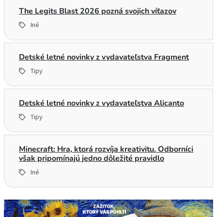
The Legits Blast 2026 pozná svojich víťazov
Iné
Detské letné novinky z vydavateľstva Fragment
Tipy
Detské letné novinky z vydavateľstva Alicanto
Tipy
Minecraft: Hra, ktorá rozvíja kreativitu. Odborníci
však pripomínajú jedno dôležité pravidlo
Iné