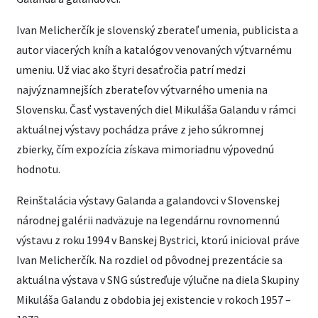
Ivan Melicherčík je slovenský zberateľ umenia, publicista a
autor viacerých kníh a katalógov venovaných výtvarnému
umeniu. Už viac ako štyri desaťročia patrí medzi
najvýznamnejších zberateľov výtvarného umenia na
Slovensku. Časť vystavených diel Mikuláša Galandu v rámci
aktuálnej výstavy pochádza práve z jeho súkromnej
zbierky, čím expozícia získava mimoriadnu výpovednú
hodnotu.
Reinštalácia výstavy Galanda a galandovci v Slovenskej
národnej galérii nadväzuje na legendárnu rovnomennú
výstavu z roku 1994 v Banskej Bystrici, ktorú inicioval práve
Ivan Melicherčík. Na rozdiel od pôvodnej prezentácie sa
aktuálna výstava v SNG sústreďuje výlučne na diela Skupiny
Mikuláša Galandu z obdobia jej existencie v rokoch 1957 –