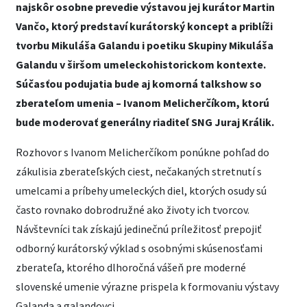
najskôr osobne prevedie výstavou jej kurátor Martin
Vančo, ktorý predstaví kurátorský koncept a priblíži
tvorbu Mikuláša Galandu i poetiku Skupiny Mikuláša
Galandu v širšom umeleckohistorickom kontexte.
Súčasťou podujatia bude aj komorná talkshow so
zberateľom umenia – Ivanom Melicherčíkom, ktorú
bude moderovať generálny riaditeľ SNG Juraj Králik.
Rozhovor s Ivanom Melicherčíkom ponúkne pohľad do
zákulisia zberateľských ciest, nečakaných stretnutí s
umelcami a príbehy umeleckých diel, ktorých osudy sú
často rovnako dobrodružné ako životy ich tvorcov.
Návštevníci tak získajú jedinečnú príležitosť prepojiť
odborný kurátorský výklad s osobnými skúsenosťami
zberateľa, ktorého dlhoročná vášeň pre moderné
slovenské umenie výrazne prispela k formovaniu výstavy
Galanda a galandovci.