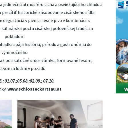
ra jedinečnú atmosféru ticha a osviežujúceho chladu a
recítiť historické zásobovanie cisárskeho sídla.
egustácia v pivnici: lesné pivo v kombinácii s
 kulinárska pocta cisárskej poľovníckej tradícii a
pokladom
liadka spája históriu, prírodu a gastronómiu do
výnimočného
e až po skutočné srdce zámku, formované lesom,
ctvom a ľuďmi v pozadí.
.; 01.07.;05.08.;02.09.; 07.10.
nky
:
www.schlosseckartsau.at