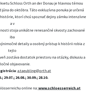
zkvetu Schloss Orth an der Donau je hlavnou témou
d júna do októbra. Táto exkluzívna ponuka je určená
histórie, ktorí chcú spoznať dejiny zámku intenzívne
a v
rnosti stoja unikátne renesančné skvosty zachované
iba
ýnimočné detaily a osobný prístup k histórii robia z
tejto
eň zostáva dostatok priestoru na otázky, diskusiu a
ločné objavovanie.
gistrácia
:
a.taeubling@orth.at
.; 29.07.; 26.08.; 30.09.; 28.10.
lösserreichu online na:
www.schloesserreich.at