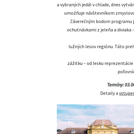
a vybraných jedál v chlade, dnes vytvá
umožňuje návštevníkom zmyslovo p
Záverečným bodom programu je d
ochutnávkami z jeleňa a diviaka –
lužných lesov regiónu. Táto preh
zážitku – od lesku reprezentáci
poľovní
Termíny: 03.06
Detaily a
vstupe