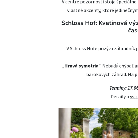
V centre pozornosti stoja špeciáln
vlastné akcenty, ktoré jedinečným
Schloss Hof: Kvetinová vý
čas
V Schloss Hofe pozýva záhradník p
„
Hravá symetria
“. Nebudú chýbať an
barokových záhrad. Na pr
Termíny: 17.06.
Detaily a
vst