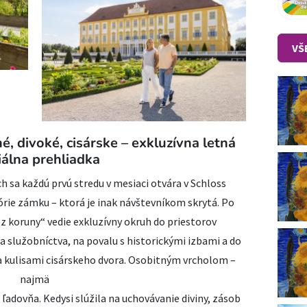
VŠ
, divoké, cisárske – exkluzívna letná
iálna prehliadka
h sa každú prvú stredu v mesiaci otvára v Schloss
rie zámku – ktorá je inak návštevníkom skrytá. Po
ez koruny“ vedie exkluzívny okruh do priestorov
 služobníctva, na povalu s historickými izbami a do
za kulisami cisárskeho dvora. Osobitným vrcholom –
najmä
ľadovňa. Kedysi slúžila na uchovávanie diviny, zásob