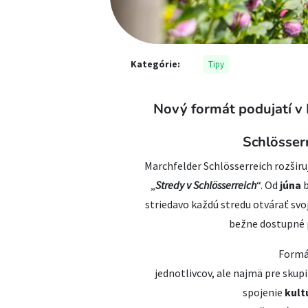
Kategórie:
Tipy
Nový formát podujatí v
Schlösserr
Marchfelder Schlösserreich rozširu
„
Stredy v Schlösserreich
“. Od
júna
b
striedavo každú stredu otvárať svo
bežne dostupné p
Formát
jednotlivcov, ale najmä pre sku
spojenie
kult