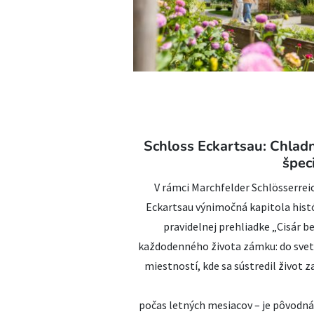
Schloss Eckartsau: Chladné
špec
V rámci Marchfelder Schlösserreic
Eckartsau výnimočná kapitola histó
pravidelnej prehliadke „Cisár b
každodenného života zámku: do sveta
miestností, kde sa sústredil život 
počas letných mesiacov – je pôvodná 