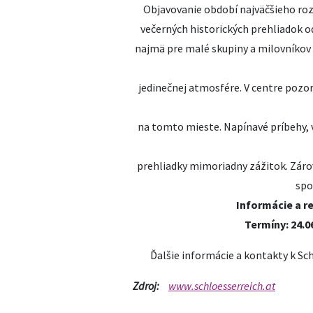
Objavovanie období najväčšieho ro
večerných historických prehliadok o
najmä pre malé skupiny a milovníkov 
jedinečnej atmosfére. V centre pozo
na tomto mieste. Napínavé príbehy, v
prehliadky mimoriadny zážitok. Zárov
spo
Informácie a re
Termíny:
24.06
Ďalšie informácie a kontakty k Sch
Zdroj:
www.schloesserreich.at