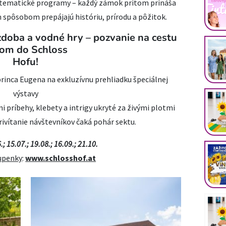
e tematické programy – každý zámok pritom prináša
 spôsobom prepájajú históriu, prírodu a pôžitok.
zdoba a vodné hry – pozvanie na cestu
om do Schloss
Hofu!
rinca Eugena na exkluzívnu prehliadku špeciálnej
výstavy
i príbehy, klebety a intrigy ukryté za živými plotmi
ivítanie návštevníkov čaká pohár sektu.
; 15.07.; 19.08.; 16.09.; 21.10.
upenky
:
www.schlosshof.at