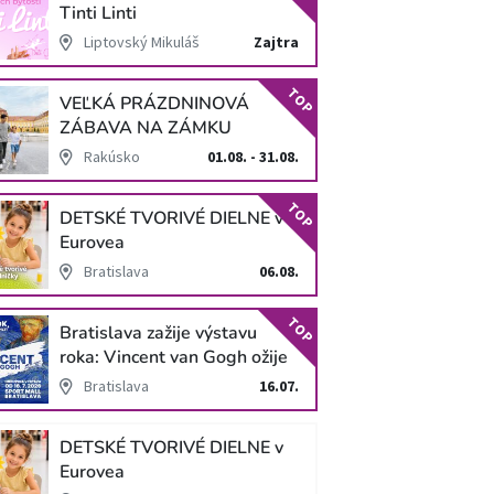
Tinti Linti
Liptovský Mikuláš
Zajtra
TOP
VEĽKÁ PRÁZDNINOVÁ
ZÁBAVA NA ZÁMKU
SCHLOSS HOF
Rakúsko
01.08. - 31.08.
TOP
DETSKÉ TVORIVÉ DIELNE v
Eurovea
Bratislava
06.08.
TOP
Bratislava zažije výstavu
roka: Vincent van Gogh ožije
v unikátnej imerzívnej šou!
Bratislava
16.07.
DETSKÉ TVORIVÉ DIELNE v
Eurovea