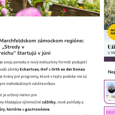
 Marchfeldskom zámockom regióne:
„Stredy v
eichu“ štartujú v júni
je svoju ponuku o nový exkluzívny formát podujatí:
udú zámky
Eckartsau
,
Hof
a
Orth an der Donau
Ne
je brány pre programy, ktoré v tejto podobe nie sú
re individuálnych návštevníkov.
 je určený nielen pre
piny hľadajúce výnimočné
zážitky
, nové pohľady a
úry
,
histórie
a
gastronómie
.