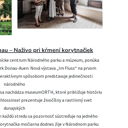
au – Naživo pri kŕmení korytnačiek
vnícke centrum Národného parku a múzeum, ponúka
ark Donau-Auen. Nová výstava „Im Fluss“ na prvom
eraktívnym spôsobom predstavuje jedinečnosti
národného
 sa nachádza museumORTH, ktoré približuje históriu
hlossinsel prezentuje živočíšny a rastlinný svet
dunajských
m každú stredu sa pozornosť sústreďuje na jedného
orytnačka močiarna dodnes žije v Národnom parku