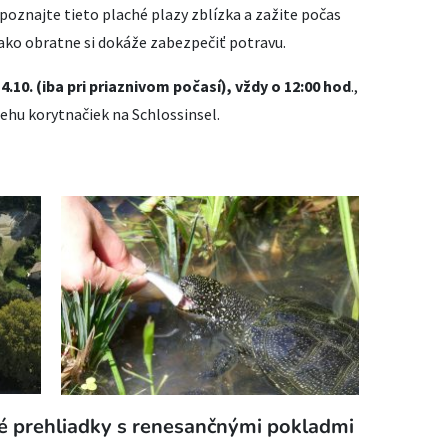
poznajte tieto plaché plazy zblízka a zažite počas
o obratne si dokáže zabezpečiť potravu.
 14.10. (iba pri priaznivom počasí), vždy o 12:00 hod
.,
behu korytnačiek na Schlossinsel.
é prehliadky s renesančnými pokladmi