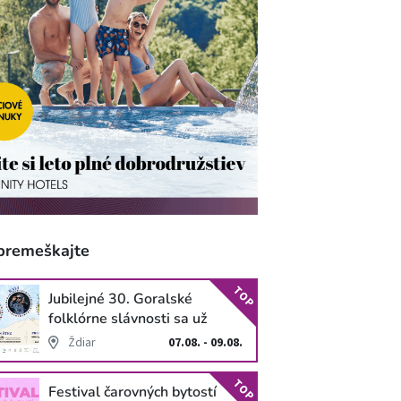
premeškajte
TOP
Jubilejné 30. Goralské
folklórne slávnosti sa už
blížia
Ždiar
07.08. - 09.08.
TOP
Festival čarovných bytostí