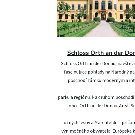
Schloss Orth an der Don
Schloss Orth an der Donau, návšte
fascinujúce pohľady na Národný p
poschodí zámku moderným a int
parku a regiónu. Na druhom poschodí
obce Orth an der Donau. Areál Sc
lužných lesov a Marchfeldu – pričo
výnimočného obyvateľa. Európska k