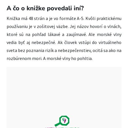
A čo o knižke povedali iní?
Knižka má 48 strán a je vo formáte A-5. Kvôli praktickému
používaniu je v zošitovej väzbe. Jej názov hovorí o vlnách,
ktoré sú na pohľad lákavé a zaujímavé. Ale morské vlny
vedia byť aj nebezpečné. Ak človek vstúpi do virtuálneho
sveta bez poznania rizík a nebezpečenstiev, ocitá sa ako na
rozbúrenom mori. A morské vlny ho pohltia.