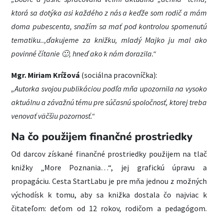
ktorá sa dotýka asi každého z nás a keďže som rodič a mám
doma pubescenta, snažím sa mať pod kontrolou spomenutú
tematiku..,ďakujeme za knižku, mladý Majko ju mal ako
povinné čítanie
🙂
, hneď ako k nám dorazila.“
Mgr. Miriam Krížová
(sociálna pracovníčka):
„Autorka svojou publikáciou podľa mňa upozornila na vysoko
aktuálnu a závažnú tému pre súčasnú spoločnosť, ktorej treba
venovať väčšiu pozornosť.“
Na čo použijem finančné prostriedky
Od darcov získané finančné prostriedky použijem na tlač
knižky „More Poznania…“, jej grafickú úpravu a
propagáciu. Cesta StartLabu je pre mňa jednou z možných
východísk k tomu, aby sa knižka dostala čo najviac k
čitateľom: deťom od 12 rokov, rodičom a pedagógom.