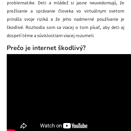
problematike. Deti a mládež si jasne neuvedomujú, že
prežívanie a správanie človeka vo virtuálnym svetom
prináša svoje riziká a že jeho nadmerné používanie je
škodlivé. Rozhodla som sa viacej o tom písať, aby deti aj
dospelí téme a súvislostiam viacej rozumeli.
Prečo je internet škodlivý?