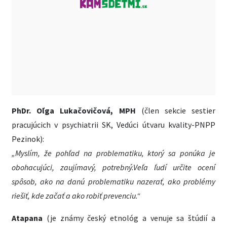
PhDr. Oľga Lukačovičová, MPH
(člen sekcie sestier
pracujúcich v psychiatrii SK, Vedúci útvaru kvality-PNPP
Pezinok):
„Myslím, že pohľad na problematiku, ktorý sa ponúka je
obohacujúci, zaujímavý, potrebný.Veľa ľudí určite ocení
spôsob, ako na danú problematiku nazerať, ako problémy
riešiť, kde začať a ako robiť prevenciu.“
Atapana
(je známy český etnológ a venuje sa štúdií a