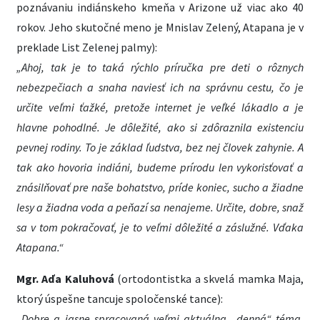
poznávaniu indiánskeho kmeňa v Arizone už viac ako 40
rokov. Jeho skutočné meno je Mnislav Zelený, Atapana je v
preklade List Zelenej palmy):
„Ahoj, tak je to taká rýchlo príručka pre deti o rôznych
nebezpečiach a snaha naviesť ich na správnu cestu, čo je
určite veľmi ťažké, pretože internet je veľké lákadlo a je
hlavne pohodlné. Je dôležité, ako si zdôraznila existenciu
pevnej rodiny. To je základ ľudstva, bez nej človek zahynie. A
tak ako hovoria indiáni, budeme prírodu len vykorisťovať a
znásilňovať pre naše bohatstvo, príde koniec, sucho a žiadne
lesy a žiadna voda a peňazí sa nenajeme. Určite, dobre, snaž
sa v tom pokračovať, je to veľmi dôležité a záslužné. Vďaka
Atapana.“
Mgr. Aďa Kaluhová
(ortodontistka a skvelá mamka Maja,
ktorý úspešne tancuje spoločenské tance):
„
Dobre a jasne spracovaná veľmi aktuálna „denná“ téma,