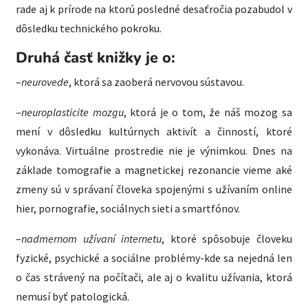
rade aj k prírode na ktorú posledné desaťročia pozabudol v
dôsledku technického pokroku.
Druhá časť knižky je o:
–
neurovede
, ktorá sa zaoberá nervovou sústavou.
–
neuroplasticite mozgu
, ktorá je o tom, že náš mozog sa
mení v dôsledku kultúrnych aktivít a činností, ktoré
vykonáva. Virtuálne prostredie nie je výnimkou. Dnes na
základe tomografie a magnetickej rezonancie vieme aké
zmeny sú v správaní človeka spojenými s užívaním online
hier, pornografie, sociálnych sieti a smartfónov.
–
nadmernom užívaní internetu
, ktoré spôsobuje človeku
fyzické, psychické a sociálne problémy-kde sa nejedná len
o čas strávený na počítači, ale aj o kvalitu užívania, ktorá
nemusí byť patologická.