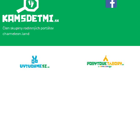
Facebook
Člen skupiny rodinných portálov
chameleon.land