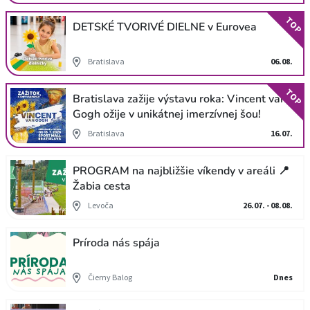
TOP
DETSKÉ TVORIVÉ DIELNE v Eurovea
Bratislava
06.08.
TOP
Bratislava zažije výstavu roka: Vincent van
Gogh ožije v unikátnej imerzívnej šou!
Bratislava
16.07.
PROGRAM na najbližšie víkendy v areáli 📍
Žabia cesta
Levoča
26.07. - 08.08.
Príroda nás spája
Čierny Balog
Dnes