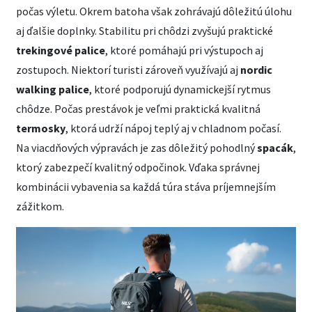
počas výletu. Okrem batoha však zohrávajú dôležitú úlohu
aj ďalšie doplnky. Stabilitu pri chôdzi zvyšujú praktické
trekingové palice
, ktoré pomáhajú pri výstupoch aj
zostupoch. Niektorí turisti zároveň využívajú aj
nordic
walking palice
, ktoré podporujú dynamickejší rytmus
chôdze. Počas prestávok je veľmi praktická kvalitná
termosky
, ktorá udrží nápoj teplý aj v chladnom počasí.
Na viacdňových výpravách je zas dôležitý pohodlný
spacák
,
ktorý zabezpečí kvalitný odpočinok. Vďaka správnej
kombinácii vybavenia sa každá túra stáva príjemnejším
zážitkom.