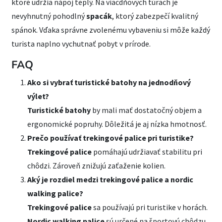
ktoré udržia nápoj teplý. Na viacdňových túrach je
nevyhnutný pohodlný
spacák
, ktorý zabezpečí kvalitný
spánok. Vďaka správne zvolenému vybaveniu si môže každý
turista naplno vychutnať pobyt v prírode.
FAQ
Ako si vybrať turistické batohy na jednodňový
výlet?
Turistické batohy
by mali mať dostatočný objem a
ergonomické popruhy. Dôležitá je aj nízka hmotnosť.
Prečo používať trekingové palice pri turistike?
Trekingové palice
pomáhajú udržiavať stabilitu pri
chôdzi. Zároveň znižujú zaťaženie kolien.
Aký je rozdiel medzi trekingové palice a nordic
walking palice?
Trekingové palice
sa používajú pri turistike v horách.
Nordic walking palice
sú určené na športovú chôdzu.