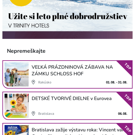
Nepremeškajte
TOP
VEĽKÁ PRÁZDNINOVÁ ZÁBAVA NA
ZÁMKU SCHLOSS HOF
Rakúsko
01.08. - 31.08.
TOP
DETSKÉ TVORIVÉ DIELNE v Eurovea
Bratislava
06.08.
TOP
Bratislava zažije výstavu roka: Vincent van