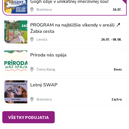
Gogh ožije v unikátnej imerzívnej šou!
Bratislava
16.07.
PROGRAM na najbližšie víkendy v areáli 📍
Žabia cesta
Levoča
26.07. - 08.08.
Príroda nás spája
Čierny Balog
Dnes
Letný SWAP
Bratislava
Zajtra
VŠETKY PODUJATIA