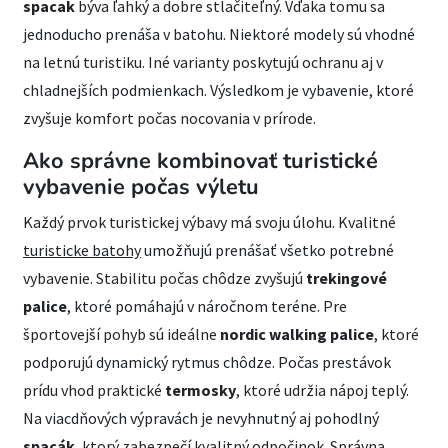
spacak
býva ľahký a dobre stlačiteľný. Vďaka tomu sa
jednoducho prenáša v batohu. Niektoré modely sú vhodné
na letnú turistiku. Iné varianty poskytujú ochranu aj v
chladnejších podmienkach. Výsledkom je vybavenie, ktoré
zvyšuje komfort počas nocovania v prírode.
Ako správne kombinovať turistické
vybavenie počas výletu
Každý prvok turistickej výbavy má svoju úlohu. Kvalitné
turisticke batohy
umožňujú prenášať všetko potrebné
vybavenie. Stabilitu počas chôdze zvyšujú
trekingové
palice
, ktoré pomáhajú v náročnom teréne. Pre
športovejší pohyb sú ideálne
nordic walking palice
, ktoré
podporujú dynamický rytmus chôdze. Počas prestávok
prídu vhod praktické
termosky
, ktoré udržia nápoj teplý.
Na viacdňových výpravách je nevyhnutný aj pohodlný
spacák
, ktorý zabezpečí kvalitný odpočinok. Správna