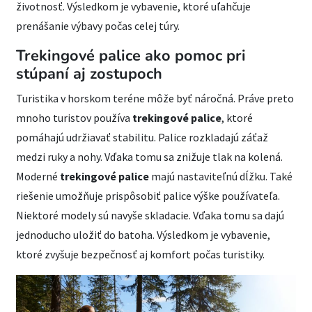
životnosť. Výsledkom je vybavenie, ktoré uľahčuje
prenášanie výbavy počas celej túry.
Trekingové palice ako pomoc pri
stúpaní aj zostupoch
Turistika v horskom teréne môže byť náročná. Práve preto
mnoho turistov používa
trekingové palice
, ktoré
pomáhajú udržiavať stabilitu. Palice rozkladajú záťaž
medzi ruky a nohy. Vďaka tomu sa znižuje tlak na kolená.
Moderné
trekingové palice
majú nastaviteľnú dĺžku. Také
riešenie umožňuje prispôsobiť palice výške používateľa.
Niektoré modely sú navyše skladacie. Vďaka tomu sa dajú
jednoducho uložiť do batoha. Výsledkom je vybavenie,
ktoré zvyšuje bezpečnosť aj komfort počas turistiky.