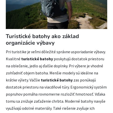
Turistické batohy ako základ
organizácie výbavy
Pri turistike je veľmi dôležité správne usporiadanie výbavy.
Kvalitné
turistické batohy
poskytujú dostatok priestoru
na oblečenie, jedlo aj ďalšie doplnky. Pri výbere je vhodné
zohľadniť objem batoha. Menšie modely sú ideálne na
krátke výlety. Väčšie
turistické batohy
zas ponúkajú
dostatok priestoru na viacdňové túry. Ergonomický systém
popruhov pomáha rovnomerne rozložiť hmotnosť. Vďaka
tomu sa znižuje zaťaženie chrbta. Moderné batohy navyše
využívajú odolné materiály. Také riešenie zvyšuje ich