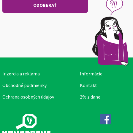
Inzercia a reklama
Informácie
Obchodné podmienky
Kontakt
Ochrana osobných údajov
2% z dane
Facebook