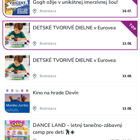
Gogh ožije v unikátnej imerzívnej šou!
Bratislava
16.07.
TOP
DETSKÉ TVORIVÉ DIELNE v Eurovea
Bratislava
13.08.
DETSKÉ TVORIVÉ DIELNE v Eurovea
Bratislava
13.08.
Kino na hrade Devín
Bratislava
13.08.
DANCE LAND – letný tanečno-zábavný
camp pre deti 🕺☀️