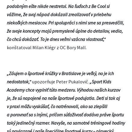
podobným ešte nikde nestretol. Na ľuďoch z Be Cool si
vážime, že svoj nápad dokázali zrealizovať v priebehu
niekoľkých mesiacov. Pri spolupráci s nimi sme sa presvedčili,
že svoje koncepty majú premyslené úplne do detailov, vedia,
čo chcú dokázať. To je dnes veľmi vzácna vlastnosť,“
konštatoval Milan Klégr z OC Bory Mall.
„Záujem o športové krúžky v Bratislave je veľký, no je ich
nedostatok,“
upozorňuje Peter Pukalovič.
„Sport Kids
Academy chce vyplniť túto medzeru. Výhodou našich kurzov
je, že sú napojené na naše športové podujatia. Deti si tak aj
v praxi môžu vyskúšať, čo natrénovali, ako sa zlepšili
a porovnať sa s inými, pričom súťaživosť dodáva práve športu
taký jedinečný rozmer. Navyše, na samotné tréningové hodiny
sú naviazané i naše špeciálne športové kurzy – plavecký,