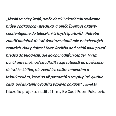
„Mnohí sa nás pýtajú, prečo detskú akadémiu otvárame
práve v nákupnom stredisku, a prečo športové aktivity
neorientujeme do telocviční či iných športovísk. Potrebu
zriadiť podobné detské športové akadémie v obchodných
centrách však priniesol život. Rodičia detí nejdú nakupovať
predsa do telocviční, ale do obchodných centier. My im
ponúkame možnosť neodložiť svoje ratolesti do pasívneho
detského kútika, ale zveriť ich našim trénerkám a
inštruktorkám, ktoré sa už postarajú o zmysluplné využitie
času, počas ktorého rodičia vybavia nákupy,“
vysvetlil
filozofiu projektu riaditeľ firmy Be Cool Peter Pukalovič.