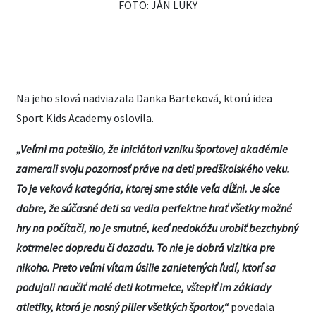
FOTO: JÁN LUKY
Na jeho slová nadviazala Danka Barteková, ktorú idea
Sport Kids Academy oslovila.
„Veľmi ma potešilo, že iniciátori vzniku športovej akadémie
zamerali svoju pozornosť práve na deti predškolského veku.
To je veková kategória, ktorej sme stále veľa dĺžni. Je síce
dobre, že súčasné deti sa vedia perfektne hrať všetky možné
hry na počítači, no je smutné, keď nedokážu urobiť bezchybný
kotrmelec dopredu či dozadu. To nie je dobrá vizitka pre
nikoho. Preto veľmi vítam úsilie zanietených ľudí, ktorí sa
podujali naučiť malé deti kotrmelce, vštepiť im základy
atletiky, ktorá je nosný pilier všetkých športov,“
povedala