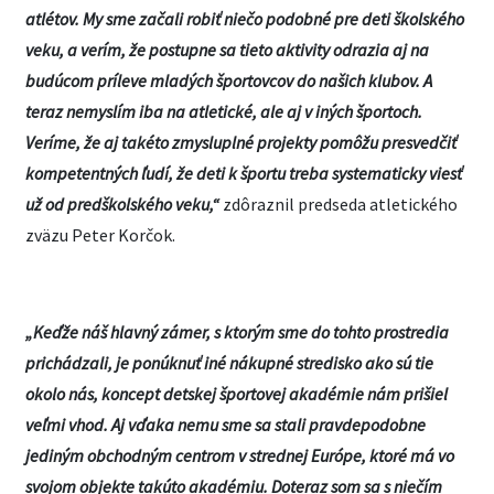
atlétov. My sme začali robiť niečo podobné pre deti školského
veku, a verím, že postupne sa tieto aktivity odrazia aj na
budúcom príleve mladých športovcov do našich klubov. A
teraz nemyslím iba na atletické, ale aj v iných športoch.
Veríme, že aj takéto zmysluplné projekty pomôžu presvedčiť
kompetentných ľudí, že deti k športu treba systematicky viesť
už od predškolského veku,“
zdôraznil predseda atletického
zväzu Peter Korčok.
„Keďže náš hlavný zámer, s ktorým sme do tohto prostredia
prichádzali, je ponúknuť iné nákupné stredisko ako sú tie
okolo nás, koncept detskej športovej akadémie nám prišiel
veľmi vhod. Aj vďaka nemu sme sa stali pravdepodobne
jediným obchodným centrom v strednej Európe, ktoré má vo
svojom objekte takúto akadémiu. Doteraz som sa s niečím