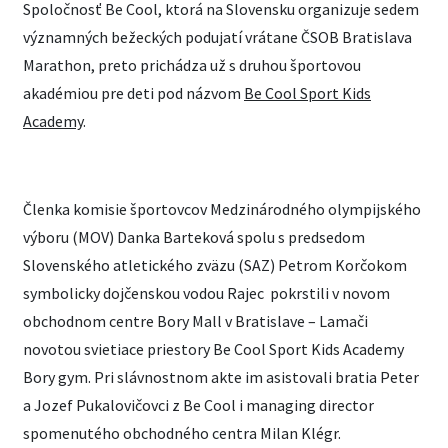
Spoločnosť Be Cool, ktorá na Slovensku organizuje sedem
významných bežeckých podujatí vrátane ČSOB Bratislava
Marathon, preto prichádza už s druhou športovou
akadémiou pre deti pod názvom
Be Cool Sport Kids
Academy
.
Členka komisie športovcov Medzinárodného olympijského
výboru (MOV) Danka Barteková spolu s predsedom
Slovenského atletického zväzu (SAZ) Petrom Korčokom
symbolicky dojčenskou vodou Rajec pokrstili v novom
obchodnom centre Bory Mall v Bratislave – Lamači
novotou svietiace priestory Be Cool Sport Kids Academy
Bory gym. Pri slávnostnom akte im asistovali bratia Peter
a Jozef Pukalovičovci z Be Cool i managing director
spomenutého obchodného centra Milan Klégr.