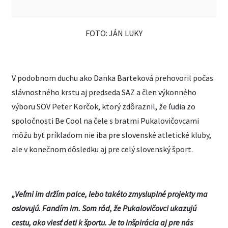
FOTO: JÁN LUKY
V podobnom duchu ako Danka Barteková prehovoril počas
slávnostného krstu aj predseda SAZ a člen výkonného
výboru SOV Peter Korčok, ktorý zdôraznil, že ľudia zo
spoločnosti Be Cool na čele s bratmi Pukalovičovcami
môžu byť príkladom nie iba pre slovenské atletické kluby,
ale v konečnom dôsledku aj pre celý slovenský šport.
„Veľmi im držím palce, lebo takéto zmysluplné projekty ma
oslovujú. Fandím im. Som rád, že Pukalovičovci ukazujú
cestu, ako viesť deti k športu. Je to inšpirácia aj pre nás