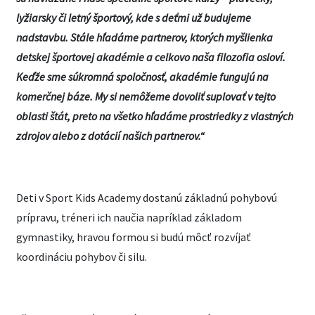
lyžiarsky či letný športový, kde s deťmi už budujeme
nadstavbu. Stále hľadáme partnerov, ktorých myšlienka
detskej športovej akadémie a celkovo naša filozofia osloví.
Keďže sme súkromná spoločnosť, akadémie fungujú na
komerčnej báze. My si nemôžeme dovoliť suplovať v tejto
oblasti štát, preto na všetko hľadáme prostriedky z vlastných
zdrojov alebo z dotácií našich partnerov.“
Deti v Sport Kids Academy dostanú základnú pohybovú
prípravu, tréneri ich naučia napríklad základom
gymnastiky, hravou formou si budú môcť rozvíjať
koordináciu pohybov či silu.