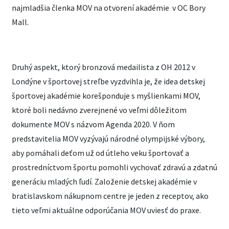
najmladšia členka MOV na otvorení akadémie v OC Bory
Mall.
Druhý aspekt, ktorý bronzová medailista z OH 2012 v
Londýne v športovej streľbe vyzdvihla je, že idea detskej
športovej akadémie korešponduje s myšlienkami MOV,
ktoré boli nedávno zverejnené vo veľmi dôležitom
dokumente MOV s názvom Agenda 2020. V ňom
predstavitelia MOV vyzývajú národné olympijské výbory,
aby pomáhali deťom už od útleho veku športovať a
prostredníctvom športu pomohli vychovať zdravú a zdatnú
generáciu mladých ľudí. Založenie detskej akadémie v
bratislavskom nákupnom centre je jeden z receptov, ako
tieto veľmi aktuálne odporúčania MOV uviesť do praxe.