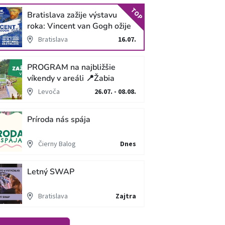
TOP
Bratislava zažije výstavu
roka: Vincent van Gogh ožije
v unikátnej imerzívnej šou!
Bratislava
16.07.
PROGRAM na najbližšie
víkendy v areáli 📍Žabia
cesta
Levoča
26.07. - 08.08.
Príroda nás spája
Čierny Balog
Dnes
Letný SWAP
Bratislava
Zajtra