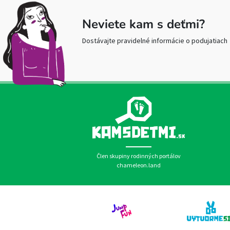
Neviete kam s deťmi?
Dostávajte pravidelné informácie o podujatiach
Člen skupiny rodinných portálov
chameleon.land