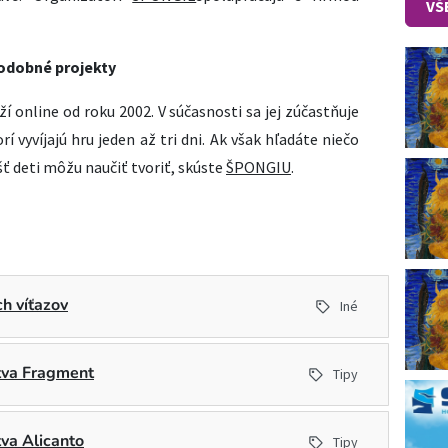
VŠ
odobné projekty
eží online od roku 2002. V súčasnosti sa jej zúčastňuje
orí vyvíjajú hru jeden až tri dni. Ak však hľadáte niečo
šť deti môžu naučiť tvoriť, skúste
ŠPONGIU
.
h víťazov
Iné
stva Fragment
Tipy
tva Alicanto
Tipy