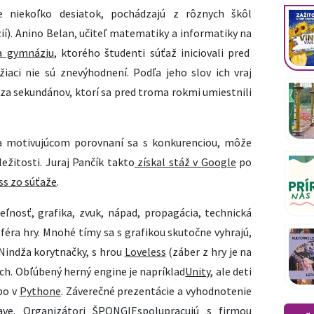
e niekoľko desiatok, pochádzajú z rôznych škôl
ií). Anino Belan, učiteľ matematiky a informatiky na
a gymnáziu
, ktorého študenti súťaž iniciovali pred
žiaci nie sú znevýhodnení. Podľa jeho slov ich vraj
za sekundánov, ktorí sa pred troma rokmi umiestnili
a motivujúcom porovnaní sa s konkurenciou, môže
íležitosti. Juraj Pančík takto
získal stáž v Google
po
ss zo súťaže
.
eľnosť, grafika, zvuk, nápad, propagácia, technická
féra hry. Mnohé tímy sa s grafikou skutočne vyhrajú,
 Nindža korytnačky, s hrou
Loveless
(záber z hry je na
koch. Obľúbený
herný engine
je napríklad
Unity
, ale deti
bo v
Pythone
. Záverečné prezentácie a vyhodnotenie
ave. Organizátori
ŠPONGIE
spolupracujú s firmou