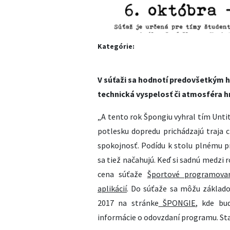
Kategórie:
V súťaži sa hodnotí predovšetkým hr
technická vyspelosť či atmosféra hr
„A tento rok Špongiu vyhral tím Untit
potlesku dopredu prichádzajú traja ch
spokojnosť. Podídu k stolu plnému pr
sa tiež načahujú. Keď si sadnú medzi 
cena súťaže
Športové programovani
aplikácií
. Do súťaže sa môžu základoš
2017 na stránke
ŠPONGIE
, kde bu
informácie o odovzdaní programu. Sta