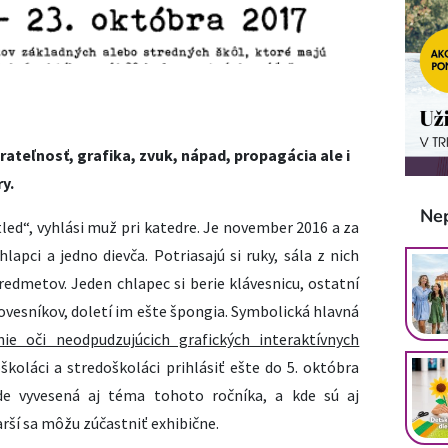
ateľnosť, grafika, zvuk, nápad, propagácia ale i
y.
Ne
led“, vyhlási muž pri katedre. Je november 2016 a za
lapci a jedno dievča. Potriasajú si ruky, sála z nich
edmetov. Jeden chlapec si berie klávesnicu, ostatní
rovesníkov, doletí im ešte špongia. Symbolická hlavná
e oči neodpudzujúcich grafických interaktívnych
koláci a stredoškoláci prihlásiť ešte do 5. októbra
de vyvesená aj téma tohoto ročníka, a kde sú aj
rší sa môžu zúčastniť exhibične.