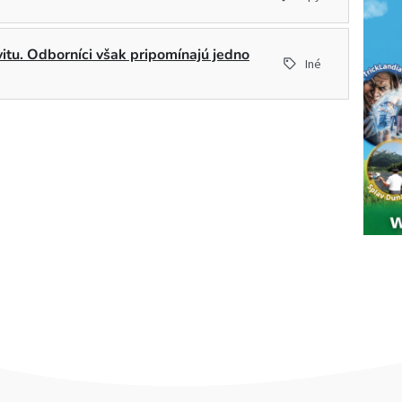
ivitu. Odborníci však pripomínajú jedno
Iné