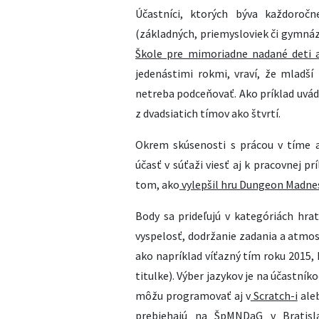
Účastníci, ktorých býva každoročn
(základných, priemysloviek či gymnáz
Škole pre mimoriadne nadané deti 
jedenástimi rokmi, vraví, že mladší 
netreba podceňovať. Ako príklad uvád
z dvadsiatich tímov ako štvrtí.
Okrem skúsenosti s prácou v tíme 
účasť v súťaži viesť aj k pracovnej pr
tom, ako
vylepšil hru Dungeon Madne
Body sa prideľujú v kategóriách hrat
vyspelosť, dodržanie zadania a atmos
ako napríklad víťazný tím roku 2015,
titulke). Výber jazykov je na účastní
môžu programovať aj v
Scratch-i
ale
prebiehajú na
ŠpMNDaG
v Bratisl