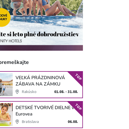
premeškajte
TOP
VEĽKÁ PRÁZDNINOVÁ
ZÁBAVA NA ZÁMKU
SCHLOSS HOF
Rakúsko
01.08. - 31.08.
TOP
DETSKÉ TVORIVÉ DIELNE v
Eurovea
Bratislava
06.08.