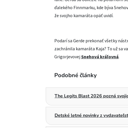
ďalekého Finnmarku, kde býva Snehová 
že svojho kamaráta opäť uvidí.
Podarí sa Gerde prekonať všetky nástr
zachránila kamaráta Kaja? To už sa vaš
Grigorjevovej
Snehová kráľovná
.
Podobné články
The Legits Blast 2026 pozná svojic
Detské letné novinky z vydavateľ