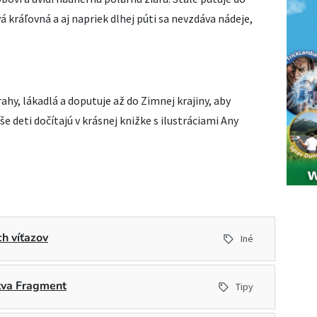
kráľovná a aj napriek dlhej púti sa nevzdáva nádeje,
ahy, lákadlá a doputuje až do Zimnej krajiny, aby
e deti dočítajú v krásnej knižke s ilustráciami Any
h víťazov
Iné
stva Fragment
Tipy