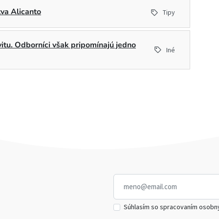
tva Alicanto
Tipy
ivitu. Odborníci však pripomínajú jedno
Iné
Súhlasím so spracovaním osobn