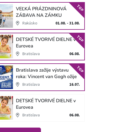
TOP
VEĽKÁ PRÁZDNINOVÁ
ZÁBAVA NA ZÁMKU
SCHLOSS HOF
Rakúsko
01.08. - 31.08.
TOP
DETSKÉ TVORIVÉ DIELNE v
Eurovea
Bratislava
06.08.
TOP
Bratislava zažije výstavu
roka: Vincent van Gogh ožije
v unikátnej imerzívnej šou!
Bratislava
16.07.
DETSKÉ TVORIVÉ DIELNE v
Eurovea
Bratislava
06.08.