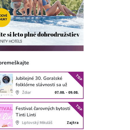
premeškajte
TOP
Jubilejné 30. Goralské
folklórne slávnosti sa už
blížia
Ždiar
07.08. - 09.08.
TOP
Festival čarovných bytostí
Tinti Linti
Liptovský Mikuláš
Zajtra