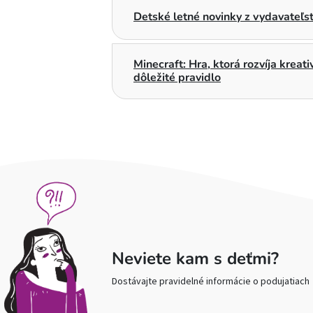
Detské letné novinky z vydavateľs
Minecraft: Hra, ktorá rozvíja kreat
dôležité pravidlo
Neviete kam s deťmi?
Dostávajte pravidelné informácie o podujatiach