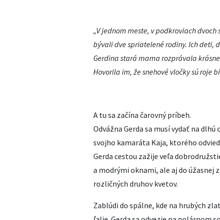
„V jednom meste, v podkroviach dvoch 
bývali dve spriatelené rodiny. Ich deti,
Gerdina stará mama rozprávala krásne p
Hovorila im, že snehové vločky sú roje 
A tu sa začína čarovný príbeh.
Odvážna Gerda sa musí vydať na dlhú c
svojho kamaráta Kaja, ktorého odviedl
Gerda cestou zažije veľa dobrodružst
a modrými oknami, ale aj do úžasnej z
rozličných druhov kvetov.
Zablúdi do spálne, kde na hrubých zlat
ľalie. Gerda sa odvezie na polárnom so