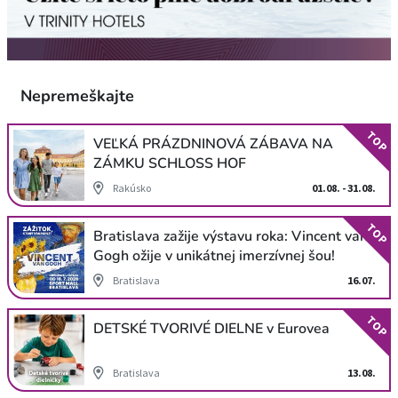
Nepremeškajte
TOP
VEĽKÁ PRÁZDNINOVÁ ZÁBAVA NA
ZÁMKU SCHLOSS HOF
Rakúsko
01.08. - 31.08.
TOP
Bratislava zažije výstavu roka: Vincent van
Gogh ožije v unikátnej imerzívnej šou!
Bratislava
16.07.
TOP
DETSKÉ TVORIVÉ DIELNE v Eurovea
Bratislava
13.08.