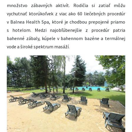
množstvo zábavných aktivít. Rodičia si zatiaľ môžu
vychutnať ktorúkoľvek z viac ako 60 liečebných procedúr
v Balnea Health Spa, ktoré je chodbou prepojené priamo
s hotelom. Medzi najobľúbenejšie z procedúr patria
bahenné zábaly, kúpele v bahennom bazéne a termálnej
vode a široké spektrum masáží.