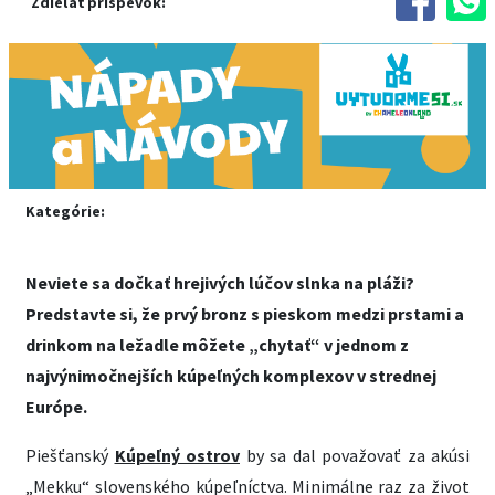
Zdieľať príspevok:
Kategórie:
Neviete sa dočkať hrejivých lúčov slnka na pláži?
Predstavte si, že prvý bronz s pieskom medzi prstami a
drinkom na ležadle môžete „chytať“ v jednom z
najvýnimočnejších kúpeľných komplexov v strednej
Európe.
Piešťanský
Kúpeľný ostrov
by sa dal považovať za akúsi
„Mekku“ slovenského kúpeľníctva. Minimálne raz za život