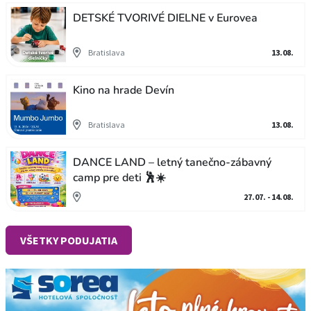
DETSKÉ TVORIVÉ DIELNE v Eurovea
Bratislava
13.08.
Kino na hrade Devín
Bratislava
13.08.
DANCE LAND – letný tanečno-zábavný
camp pre deti 🕺☀️
27.07. - 14.08.
VŠETKY PODUJATIA