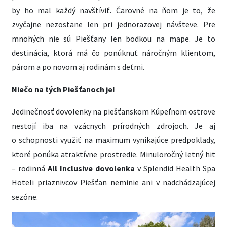
by ho mal každý navštíviť. Čarovné na ňom je to, že
zvyčajne nezostane len pri jednorazovej návšteve. Pre
mnohých nie sú Piešťany len bodkou na mape. Je to
destinácia, ktorá má čo ponúknuť náročným klientom,
párom a po novom aj rodinám s deťmi.
Niečo na tých Piešťanoch je!
Jedinečnosť dovolenky na piešťanskom Kúpeľnom ostrove
nestojí iba na vzácnych prírodných zdrojoch. Je aj
o schopnosti využiť na maximum vynikajúce predpoklady,
ktoré ponúka atraktívne prostredie. Minuloročný letný hit
– rodinná
All Inclusive dovolenka
v Splendid Health Spa
Hoteli priaznivcov Piešťan neminie ani v nadchádzajúcej
sezóne.