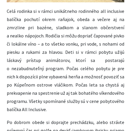
Celá rodinka si v rámci unikátneho rodinného all inclusive
balíčka pochutí okrem raňajok, obeda a večere aj na
zmrzline pri bazéne, sladkom a slanom občerstvení
a nealko nápojoch. Rodičia si môžu dopriať čapované pivko
či lokálne víno – a to všetko vonku, pri vode, s nohami od
piesku a rukami za hlavou. Deti si v rámci pobytu užijú
láskavý prístup animátorov, ktorí sa postarajú
o nezabudnuteľný program. Počas celého pobytu je pre
nich k dispozícii plne vybavená herňa a možnosť povoziť sa
po Kúpeľnom ostrove vláčikom. Počas leta sa chystá aj
prekvapenie na spestrenie už aj tak bohatého víkendového
programu. Všetky spomínané služby sú v cene pobytového
balíčka All Inclusive.
Po dobrom obede si doprajte prechádzku, alebo strávte
príjemný čas pri golfe na deväť-jamkovom ihrisku priamo