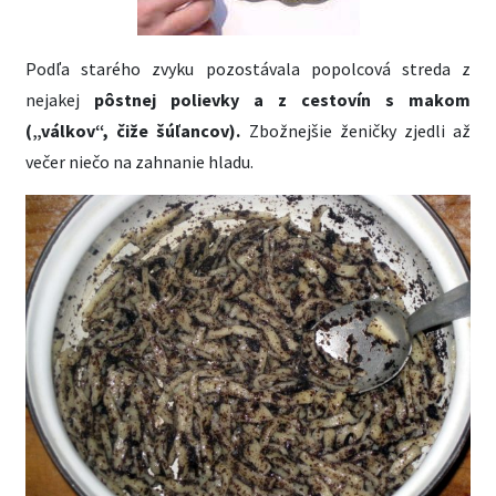
Podľa starého zvyku pozostávala popolcová streda z
nejakej
pôstnej polievky a z cestovín s makom
(„válkov“, čiže šúľancov).
Zbožnejšie ženičky zjedli až
večer niečo na zahnanie hladu.