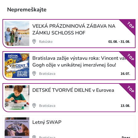
Nepremeškajte
TOP
VEĽKÁ PRÁZDNINOVÁ ZÁBAVA NA
ZÁMKU SCHLOSS HOF
Rakúsko
01.08. - 31.08.
TOP
Bratislava zažije výstavu roka: Vincent van
Gogh ožije v unikátnej imerzívnej šou!
Bratislava
16.07.
TOP
DETSKÉ TVORIVÉ DIELNE v Eurovea
Bratislava
13.08.
Letný SWAP
Bratislava
Dnes