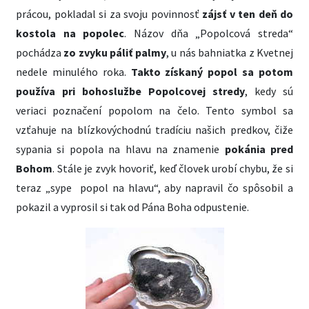
prácou, pokladal si za svoju povinnosť
zájsť v ten deň do
kostola na popolec
. Názov dňa „Popolcová streda“
pochádza
zo zvyku páliť palmy
, u nás bahniatka z Kvetnej
nedele minulého roka.
Takto získaný popol sa potom
používa pri bohoslužbe Popolcovej stredy
, kedy sú
veriaci poznačení popolom na čelo. Tento symbol sa
vzťahuje na blízkovýchodnú tradíciu našich predkov, čiže
sypania si popola na hlavu na znamenie
pokánia pred
Bohom
. Stále je zvyk hovoriť, keď človek urobí chybu, že si
teraz „sype popol na hlavu“, aby napravil čo spôsobil a
pokazil a vyprosil si tak od Pána Boha odpustenie.