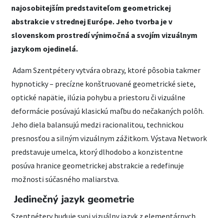
najosobitejším predstaviteľom geometrickej
abstrakcie v strednej Európe. Jeho tvorba je v
slovenskom prostredí výnimočná a svojím vizuálnym
jazykom ojedinelá.
Adam Szentpétery vytvára obrazy, ktoré pôsobia takmer
hypnoticky – precízne konštruované geometrické siete,
optické napätie, ilúzia pohybu a priestoru či vizuálne
deformácie posúvajú klasickú maľbu do nečakaných polôh.
Jeho diela balansujú medzi racionalitou, technickou
presnosťou a silným vizuálnym zážitkom. Výstava Network
predstavuje umelca, ktorý dlhodobo a konzistentne
posúva hranice geometrickej abstrakcie a redefinuje
možnosti súčasného maliarstva.
Jedinečný jazyk geometrie
Szentpétery buduje svoj vizuálny jazyk z elementárnych