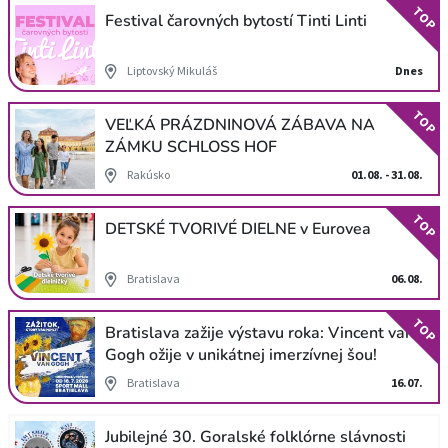
TOP
Festival čarovných bytostí Tinti Linti
Liptovský Mikuláš
Dnes
TOP
VEĽKÁ PRÁZDNINOVÁ ZÁBAVA NA
ZÁMKU SCHLOSS HOF
Rakúsko
01.08. - 31.08.
TOP
DETSKÉ TVORIVÉ DIELNE v Eurovea
Bratislava
06.08.
TOP
Bratislava zažije výstavu roka: Vincent van
Gogh ožije v unikátnej imerzívnej šou!
Bratislava
16.07.
Jubilejné 30. Goralské folklórne slávnosti