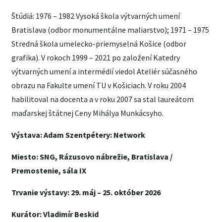
Štúdiá: 1976 – 1982 Vysoká škola výtvarných umení
Bratislava (odbor monumentálne maliarstvo); 1971 – 1975
Stredná škola umelecko-priemyselná Košice (odbor
grafika). V rokoch 1999 – 2021 po založení Katedry
výtvarných umení a intermédií viedol Ateliér súčasného
obrazu na Fakulte umení TU v Košiciach. V roku 2004
habilitoval na docenta a v roku 2007 sa stal laureátom
maďarskej štátnej Ceny Mihálya Munkácsyho.
Výstava: Adam Szentpétery: Network
Miesto: SNG, Rázusovo nábrežie, Bratislava /
Premostenie, sála IX
Trvanie výstavy: 29. máj – 25. október 2026
Kurátor: Vladimír Beskid