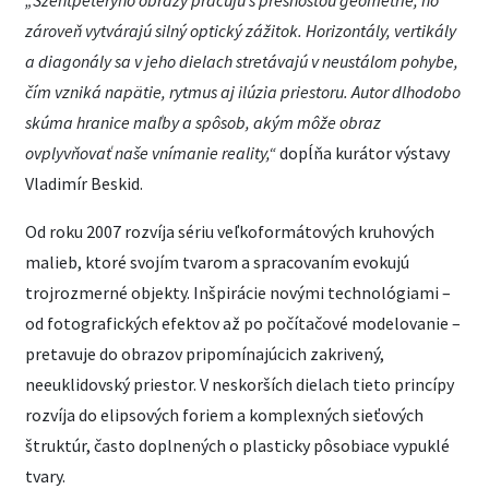
„Szentpéteryho obrazy pracujú s presnosťou geometrie, no
zároveň vytvárajú silný optický zážitok. Horizontály, vertikály
a diagonály sa v jeho dielach stretávajú v neustálom pohybe,
čím vzniká napätie, rytmus aj ilúzia priestoru. Autor dlhodobo
skúma hranice maľby a spôsob, akým môže obraz
ovplyvňovať naše vnímanie reality,
“
dopĺňa kurátor výstavy
Vladimír Beskid.
Od roku 2007 rozvíja sériu veľkoformátových kruhových
malieb, ktoré svojím tvarom a spracovaním evokujú
trojrozmerné objekty. Inšpirácie novými technológiami –
od fotografických efektov až po počítačové modelovanie –
pretavuje do obrazov pripomínajúcich zakrivený,
neeuklidovský priestor. V neskorších dielach tieto princípy
rozvíja do elipsových foriem a komplexných sieťových
štruktúr, často doplnených o plasticky pôsobiace vypuklé
tvary.