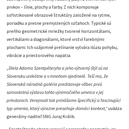
prvkov – línie, plochy a farby. Z nich komponuje
sofistikované obrazové štruktúry založené na rytme,
poriadku a presne premyslených vzťahoch. Typické sú
preňho geometrické mriežky tvorené horizontálami,
vertikálami a diagonálami, ktoré vrství farebnými
plochami. Ich vzájomné prelínanie vytvára ilúziu pohybu,
vibrácie a priestorového napätia.
„Diela Adama Szentpéteryho a jeho výtvarný štýl sú na
Slovensku unikátne a v mnohom ojedinelé. Teší ma, že
Slovenská národná galéria predstavuje vôbec prvú
samostatnú výstavu tohto výnimočného umelca v jej
priestoroch. Verejnosti tak prinášame špecifický a fascinujúci
typ umenia, ktorý výrazne presahuje domáci kontext,
“
uvádza
generálny riaditeľ SNG Juraj Králik.