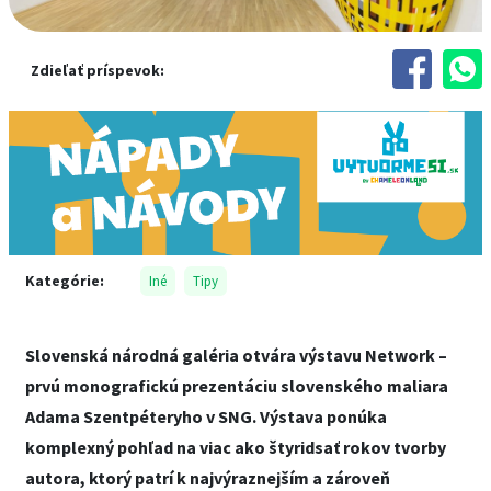
Zdieľať príspevok:
Kategórie:
Iné
Tipy
Slovenská národná galéria otvára výstavu Network –
prvú monografickú prezentáciu slovenského maliara
Adama Szentpéteryho v SNG. Výstava ponúka
komplexný pohľad na viac ako štyridsať rokov tvorby
autora, ktorý patrí k najvýraznejším a zároveň