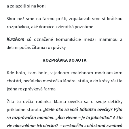
a zajazdili si na koni.
Skôr než sme na farmu prišli, zopakovali sme si krátkou
rozprávkou, aké domáce zvieratká poznáme .
Kurzívom
sú označené komunikácie medzi maminou a
detmi počas čítania rozprávky
ROZPRÁVKA DO AUTA
Kde bolo, tam bolo, v jednom malebnom modrianskom
chotári, neďaleko mestečka Modra, stála, a do krásy rástla
jedna rozprávková farma.
Žila tu ovčia rodinka. Mama ovečka sa o svoje detičky
príkladne starala.
„Viete ako sa volá bábätko ovečky? Pýta
sa rozprávačka mamina. „Áno vieme – je to jahniatko.“ A kto
vie ako voláme ich otecka? – neskončila s otázkami zvedavá