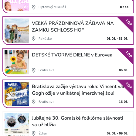
Liptovský Mikuláš
Dnes
TOP
VEĽKÁ PRÁZDNINOVÁ ZÁBAVA NA
ZÁMKU SCHLOSS HOF
Rakúsko
01.08. - 31.08.
TOP
DETSKÉ TVORIVÉ DIELNE v Eurovea
Bratislava
06.08.
TOP
Bratislava zažije výstavu roka: Vincent van
Gogh ožije v unikátnej imerzívnej šou!
Bratislava
16.07.
Jubilejné 30. Goralské folklórne slávnosti
sa už blížia
Ždiar
07.08. - 09.08.