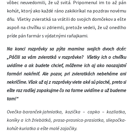
vôbec neuvedomili, že už svitá. Pripomenul im to až pán
kohút, ktorý ako každé ráno zakikiríkal na pozdrav novému
dňu. Všetky zvieratká sa vrátili do svojich domčekov a ešte
aspoň na chvíľku si zdriemli, pretože vedeli, že už onedlho
príde pán farmár s výdatnými raňajkami.
Na konci rozprávky sa pýta mamina svojich dvoch dcér:
„Páčili sa vám zvieratká v rozprávke? Všetky ich o chvíľku
uvidíme a ak budete chcieť, môžeme ich aj ako naozajstní
farmári nakŕmiť. Ale pozor, pri zvieratkách nebeháme ani
nekričíme. Však už aj z rozprávky viete aké sú plaché, preto si
ešte raz radšej zopakujme čo na farme uvidíme a už budeme
tam!“
Ovečka-baranček-jahniatka, kozička – capko – kozliatka,
koníky a ich žriebätká, prasa-prasnica-prasiatka, sliepočka-
kohút-kuriatka a ešte malé zajačiky.