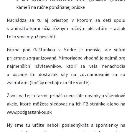
kameň na ručne poháňanej brúske
Nachádza sa tu aj priestor, v ktorom sa deti spolu
s animátorkami učia rôznym ručným aktivitám – avšak
toto sme my už nestihli.
Farma pod Gaštankou v Modre je menšia, ale veľmi
príjemne zorganizovaná. Mimoriadne vhodná je najmä pre
najmenších návštevníkov, ktorí sa veľa nenachodia
a ostane im dostatok sily na zoznamovanie sa so
zvieratami (kočíky nechajte určite v aute).
Život na tejto farme prináša neustále novinky a víkendové
akcie, ktoré môžete sledovať na ich FB stránke alebo na
www.podgastankou.sk
My sme tu určite neboli poslednýkrát a spomienky na