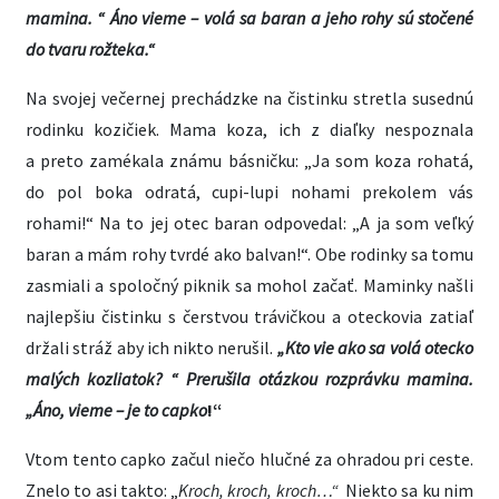
mamina. “ Áno vieme – volá sa baran a jeho rohy sú stočené
do tvaru rožteka.“
Na svojej večernej prechádzke na čistinku stretla susednú
rodinku kozičiek. Mama koza, ich z diaľky nespoznala
a preto zamékala známu básničku: „Ja som koza rohatá,
do pol boka odratá, cupi-lupi nohami prekolem vás
rohami!“ Na to jej otec baran odpovedal: „A ja som veľký
baran a mám rohy tvrdé ako balvan!“. Obe rodinky sa tomu
zasmiali a spoločný piknik sa mohol začať. Maminky našli
najlepšiu čistinku s čerstvou trávičkou a oteckovia zatiaľ
držali stráž aby ich nikto nerušil.
„Kto vie ako sa volá otecko
malých kozliatok? “ Prerušila otázkou rozprávku mamina.
„Áno, vieme – je to capko
!“
Vtom tento capko začul niečo hlučné za ohradou pri ceste.
Znelo to asi takto: „
Kroch, kroch, kroch…“
Niekto sa ku nim