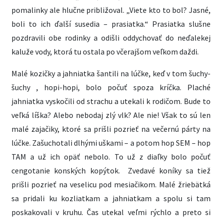
pomalinky ale hlučne približoval. „Viete kto to bol? Jasné,
boli to ich ďalší susedia – prasiatka.“ Prasiatka slušne
pozdravili obe rodinky a odišli oddychovať do neďalekej
kaluže vody, ktorá tu ostala po včerajšom veľkom daždi.
Malé kozičky a jahniatka šantili na lúčke, keď v tom šuchy-
šuchy , hopi-hopi, bolo počuť spoza kríčka. Plaché
jahniatka vyskočili od strachu a utekali k rodičom. Bude to
veľká líška? Alebo nebodaj zlý vlk? Ale nie! Však to sú len
malé zajačiky, ktoré sa prišli pozrieť na večernú párty na
lúčke. Zašuchotali dlhými uškami – a potom hop SEM – hop
TAM a už ich opäť nebolo. To už z diaľky bolo počuť
cengotanie konských kopýtok. Zvedavé koníky sa tiež
prišli pozrieť na veselicu pod mesiačikom. Malé žriebätká
sa pridali ku kozliatkam a jahniatkam a spolu si tam
poskakovali v kruhu. Čas utekal veľmi rýchlo a preto si