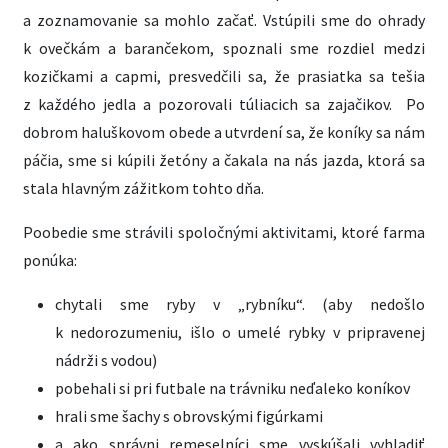
a zoznamovanie sa mohlo začať. Vstúpili sme do ohrady
k ovečkám a barančekom, spoznali sme rozdiel medzi
kozičkami a capmi, presvedčili sa, že prasiatka sa tešia
z každého jedla a pozorovali túliacich sa zajačikov. Po
dobrom haluškovom obede a utvrdení sa, že koníky sa nám
páčia, sme si kúpili žetóny a čakala na nás jazda, ktorá sa
stala hlavným zážitkom tohto dňa.
Poobedie sme strávili spoločnými aktivitami, ktoré farma
ponúka:
chytali sme ryby v „rybníku“. (aby nedošlo
k nedorozumeniu, išlo o umelé rybky v pripravenej
nádrži s vodou)
pobehali si pri futbale na trávniku neďaleko koníkov
hrali sme šachy s obrovskými figúrkami
a ako správni remeselníci sme vyskúšali vyhladiť