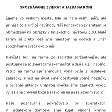
SPOZNÁVANIE ZVIERAT A JAZDA NA KONI
Žijeme vo veľkom meste, kde sa nám veľmi páči, ale
prináša to aj určité nevýhody. Náš kontakt so zvieratami je
obmedzený na obrázky v knižkách či návštevu ZOO. Malé
farmy sú preto ideálnym miestom na oddych a „iné“
spoznávanie sveta okolo nás.
Dievčatá boli na farme zo začiatku zdržanlivejšie, ale
postupne sa so zvieratami skamarátili a deň si užili naplno.
Vstup na farmu spríjemňovala vôňa bylín z neďalekej
záhradky. Hneď na úvod sme otestovali voľné hojdačky
a priľahlé aktivity. Chlpatej ovečke sme zaplietli vrkoč,
vyliezli na drevenú kozu a zazvonili na jej železnom zvonci.
Naše poznávanie pokračovalo pri zvieratkách.
V neďalekom domčeku sme kúpili vhodné krmivo