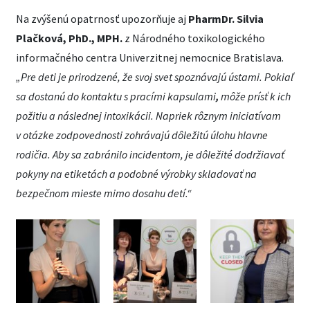
Na zvýšenú opatrnosť upozorňuje aj
PharmDr. Silvia
Plačková, PhD., MPH.
z Národného toxikologického
informačného centra Univerzitnej nemocnice Bratislava.
„Pre deti je prirodzené, že svoj svet spoznávajú ústami. Pokiaľ
sa dostanú do kontaktu s pracími kapsulami
,
môže prísť k ich
požitiu a následnej intoxikácii. Napriek rôznym iniciatívam
v otázke zodpovednosti zohrávajú dôležitú úlohu hlavne
rodičia. Aby sa zabránilo incidentom, je dôležité dodržiavať
pokyny na etiketách a podobné výrobky skladovať na
bezpečnom mieste mimo dosahu detí.“