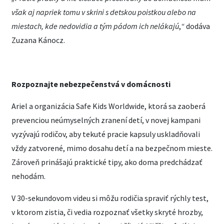
však aj napriek tomu v skrini s detskou poistkou alebo na
miestach, kde nedovidia a tým pádom ich nelákajú
,
“
dodáva
Zuzana Kánocz.
Rozpoznajte nebezpečenstvá v domácnosti
Ariel a organizácia Safe Kids Worldwide, ktorá sa zaoberá
prevenciou neúmyselných zranení detí, v novej kampani
vyzývajú rodičov, aby tekuté pracie kapsuly uskladňovali
vždy zatvorené, mimo dosahu detí a na bezpečnom mieste.
Zároveň prinášajú praktické tipy, ako doma predchádzať
nehodám.
V 30-sekundovom videu si môžu rodičia spraviť rýchly test,
v ktorom zistia, či vedia rozpoznať všetky skryté hrozby,