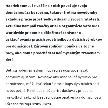
Napriek tomu, že väčšina z nich považuje svoju
domácnosť za bezpečnú, takmer tretina nevedomky
skladuje pracie prostriedky v dosahu svojich ratolestí.
Aktuálna kampaň značky Ariel a organizácie Safe Kids
Worldwide pripomína dôležitosť správneho
uskladňovania pracích prostriedkov a ďalších výrobkov
pre domácnosť. Zároveň rodičom ponúka užitočné
rady, ako doma predchádzať neúmyselným zraneniam
detí.
Deti sú rodení prieskumníci, veci sa učia spoznávať
dotykom aj ústami. Rovnako ako mnohé iné výrobky pre
domácnosť, môžu byť tekuté pracie kapsuly v rukách detí
nebezpečné. K nehode môže prísť doslova v priebehu
niekoľkých sekúnd. Bezpečnostné opatrenia v domácnosti
výrazne znižujú riziko úrazu.