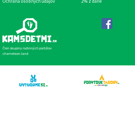
Ochrana osobných údajov
2% z dane
Facebook
Člen skupiny rodinných portálov
chameleon.land