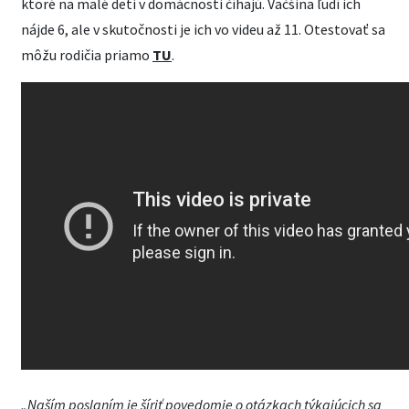
ktoré na malé deti v domácnosti číhajú. Väčšina ľudí ich
nájde 6, ale v skutočnosti je ich vo videu až 11. Otestovať sa
môžu rodičia priamo
TU
.
„Naším poslaním je šíriť povedomie o otázkach týkajúcich sa