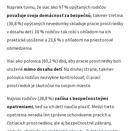
Napriek tomu, že viac ako 97 % opýtaných rodičov
považuje svoju domácnosť za bezpečnú
, takmer tretina
(30,8 %) opýtaných nevedomky skladuje pracie prostriedky
v dosahu detí. 10 % rodičov tak robí s ohľadom na ich
praktické uloženie a 23,6 % s ohľadom na priestorové
obmedzenia.
Viac ako polovica (60,2 %) dbá, aby pracie prostriedky boli
uložené
mimo dosahu detí
. Na druhej strane, takmer
polovica rodičov nezvykne kontrolovať, či prací
prostriedok je skutočne na svojom mieste.
Najviac rodičov (28,8 %)
začína s bezpečnostnými
opatreniami
, keď sa ich deti naučia plaziť. Medzi tieto
opatrenia neradia len správne uchovávanie pracích a
čistiacich prostriedkov, ale aj bezpečnostné zábrany,
výstuže, chrániče na elektrické zásuvky, či detské poistky.