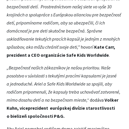
bezpečnosti detí. Prostredníctvom našej siete vo vyše 30
krajinách a spolupráce s Európskou alianciou pre bezpečnosť
detí, pripomíname rodičom, aby sa ubezpečili, či ich
domácnosť je pre deti skutočne bezpečná. Správne
uskladňovanie tekutých pracích kapsúl je jedným z mnohých
spôsobov, ako môžu chrániť svoje deti,”
hovorí
Kate Carr,
prezident a CEO organizácie Safe Kids Worldwide
.
„Bezpečnosť našich zákazníkov je našou prioritou. Naše
posolstvo v súvislosti s tekutými pracími kapsulami je jasné
a jednoduché. Ariel a Safe Kids Worldwide sa spojili, aby
rodičom pripomenuli, že kapsuly treba uchovávať zatvorené,
mimo dosahu detí a na bezpečnom mieste,“
dodáva
Volker
Kuhn, viceprezident európskej divízie
starostlivosti
o bielizeň spoločnosti P&G.
Aby Ariel pomohol rodičom doma zaistiť maximálne