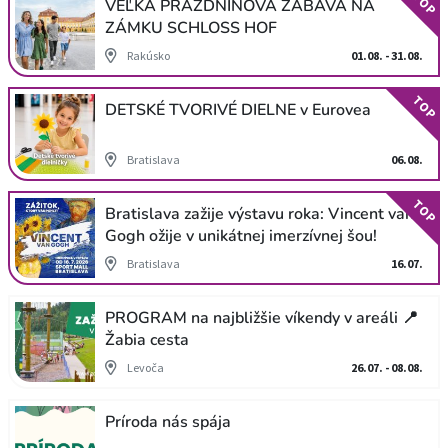
TOP
VEĽKÁ PRÁZDNINOVÁ ZÁBAVA NA
ZÁMKU SCHLOSS HOF
Rakúsko
01.08. - 31.08.
TOP
DETSKÉ TVORIVÉ DIELNE v Eurovea
Bratislava
06.08.
TOP
Bratislava zažije výstavu roka: Vincent van
Gogh ožije v unikátnej imerzívnej šou!
Bratislava
16.07.
PROGRAM na najbližšie víkendy v areáli 📍
Žabia cesta
Levoča
26.07. - 08.08.
Príroda nás spája