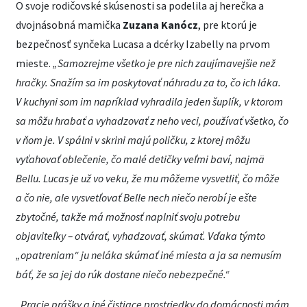
O svoje rodičovské skúsenosti sa podelila aj herečka a
dvojnásobná mamička
Zuzana Kanócz
, pre ktorú je
bezpečnosť synčeka Lucasa a dcérky Izabelly na prvom
mieste.
„
Samozrejme všetko je pre nich zaujímavejšie než
hračky. Snažím sa im poskytovať náhradu za to, čo ich láka.
V kuchyni som im napríklad vyhradila jeden šuplík, v ktorom
sa môžu hrabať a vyhadzovať z neho veci, používať všetko, čo
v ňom je. V spálni v skrini majú poličku, z ktorej môžu
vyťahovať oblečenie, čo malé detičky veľmi baví, najmä
Bellu. Lucas je už vo veku, že mu môžeme vysvetliť, čo môže
a čo nie, ale vysvetľovať Belle nech niečo nerobí je ešte
zbytočné, takže má možnosť naplniť svoju potrebu
objaviteľky – otvárať, vyhadzovať, skúmať. Vďaka týmto
„opatreniam“ ju neláka skúmať iné miesta a ja sa nemusím
báť, že sa jej do rúk dostane niečo nebezpečné.“
„Pracie prášky a iné čistiace prostriedky do domácnosti mám