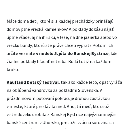
Máte doma deti, ktoré si z každej prechádzky prinášajú
domov plné vrecká kamienkov? A poklady dokážu nájsť
úplne všade, aj na ihrisku, v lese, na dne jazierka alebo vo
vrecku bundy, ktorú ste práve chceli vyprať? Potom ich
určite vezmite
v nedeľu 5. júla do Banskej Bystrice
, kde
žiadne poklady hľadať netreba. Budú totiž na každom
kroku.
Kaufland Detský festival
, tak ako každé leto, opäť vyráža
na obľúbenú vandrovku za pokladmi Slovenska. V
prázdninovom putovaní pokračuje druhou zastávkou
v meste, ktoré preslávila meď. Áno, tá meď, ktorá už
v stredoveku urobila z Banskej Bystrice najvýznamnejšie
banské centrum v Uhorsku, pretože vzácna surovina sa