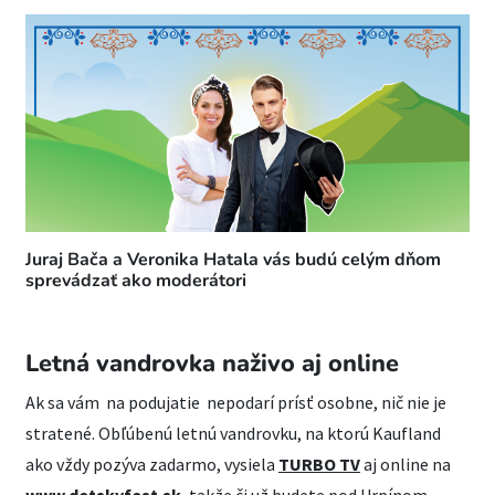
Juraj Bača a Veronika Hatala vás budú celým dňom
sprevádzať ako moderátori
Letná vandrovka naživo aj online
Ak sa vám na podujatie nepodarí prísť osobne, nič nie je
stratené. Obľúbenú letnú vandrovku, na ktorú Kaufland
ako vždy pozýva zadarmo, vysiela
TURBO TV
aj online na
www.detskyfest.sk
, takže či už budete pod Urpínom