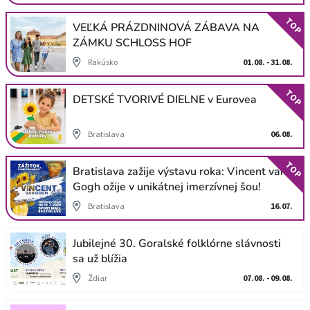
TOP
VEĽKÁ PRÁZDNINOVÁ ZÁBAVA NA
ZÁMKU SCHLOSS HOF
Rakúsko
01.08. - 31.08.
TOP
DETSKÉ TVORIVÉ DIELNE v Eurovea
Bratislava
06.08.
TOP
Bratislava zažije výstavu roka: Vincent van
Gogh ožije v unikátnej imerzívnej šou!
Bratislava
16.07.
Jubilejné 30. Goralské folklórne slávnosti
sa už blížia
Ždiar
07.08. - 09.08.