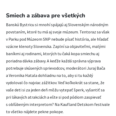
Smiech a zábava pre všetkých
Banskú Bystricu si mnohí spájajú aj Slovenským národným
povstaním, ktoré tu má aj svoje múzeum. Tentoraz sa však
v Parku pod Múzeom SNP nebude písať história, ale hľadať
vzácne klenoty Slovenska. Zaplní sa objaviteľmi, malými
baníkmi aj rodinami, ktorých tu čaká kopa smiechu aj
poriadna dávka zábavy. A keďže každá správna výprava
potrebuje skúsených sprievodcov, moderátori Juraj Bača
a Veronika Hatala dohliadnu na to, aby si tu každý
vydoloval čo najviac zážitkov. Veď koľkokrát sa stane, že
vaše deti si za jeden deň môžu vytepať šperk, vyšantiť sa
pri lákavých atrakciách a ešte si pod pódiom zaspievať
s obľúbeným interpretom? Na Kaufland Detskom festivale
to všetko nájdete pekne pokope.