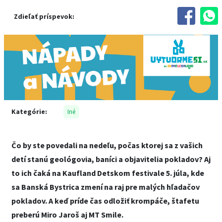
Zdieľať príspevok:
Kategórie:
Iné
Čo by ste povedali na nedeľu, počas ktorej sa z vašich
detí stanú geológovia, baníci a objavitelia pokladov? Aj
to ich čaká na Kaufland Detskom festivale 5. júla, kde
sa Banská Bystrica zmení na raj pre malých hľadačov
pokladov. A keď príde čas odložiť krompáče, štafetu
preberú Miro Jaroš aj MT Smile.