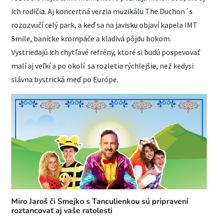
ich rodičia. Aj koncertná verzia muzikálu The Duchon´s
rozozvučí celý park, a keď sa na javisku objaví kapela IMT
Smile, banícke krompáče a kladivá pôjdu bokom.
Vystriedajú ich chytľavé refrény, ktoré si budú pospevovať
malí aj veľkí a po okolí sa rozletia rýchlejšie, než kedysi
slávna bystrická meď po Európe.
Miro Jaroš či Smejko s Tanculienkou sú pripravení
roztancovať aj vaše ratolesti