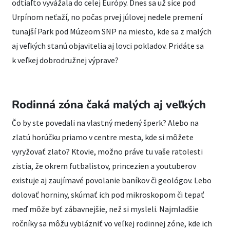
odtiaľto vyvážala do celej Európy. Dnes sa už síce pod
Urpínom neťaží, no počas prvej júlovej nedele premení
tunajší Park pod Múzeom SNP na miesto, kde sa z malých
aj veľkých stanú objavitelia aj lovci pokladov. Pridáte sa
k veľkej dobrodružnej výprave?
Rodinná zóna čaká malých aj veľkých
Čo by ste povedali na vlastný medený šperk? Alebo na
zlatú horúčku priamo v centre mesta, kde si môžete
vyryžovať zlato? Ktovie, možno práve tu vaše ratolesti
zistia, že okrem futbalistov, princezien a youtuberov
existuje aj zaujímavé povolanie baníkov či geológov. Lebo
dolovať horniny, skúmať ich pod mikroskopom či tepať
meď môže byť zábavnejšie, než si mysleli. Najmladšie
ročníky sa môžu vyblázniť vo veľkej rodinnej zóne, kde ich