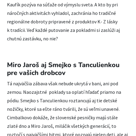
Kaufík pozýva na súťaže od výmyslu sveta. A kto by pri
náročných aktivitách vyhladol, zachránia ho tradičné
regionálne dobroty pripravené z produktov K- Z lásky
k tradícii. Veď každé putovanie za pokladmi si zaslúži aj
chutnú zastávku, no nie?
Miro Jaroš aj Smejko s Tanculienkou
pre vašich drobcov
Tá najväčšia zábava však nebude ukrytá v bani, ani pod
zemou. Naozajstné poklady sa oplatí hľadať priamo na
pódiu. Smejko s Tanculienkou roztancujú aj tie detské
nožičky, ktoré sa ešte ráno tvárili, že sú veľmi unavené.
Cimbalkovo dokáže, že slovenské pesničky majú stále
zlaté dno a Miro Jaroš, miláčik všetkých generácií, to
roztočí s najväčšími hitmi, ktoré poznajú nielen deti, ale aj