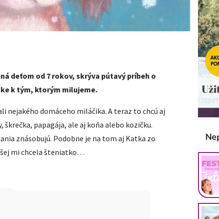
ená deťom od 7 rokov, skrýva pútavý príbeh o
ske k tým, ktorým milujeme.
želali nejakého domáceho miláčika. A teraz to chcú aj
y, škrečka, papagája, ale aj koňa alebo kozičku.
Ne
ania znásobujú. Podobne je na tom aj Katka zo
adšej mi chcela šteniatko…