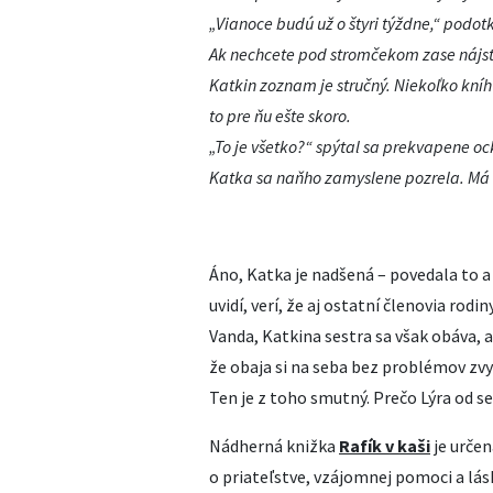
„Vianoce budú už o štyri týždne,“ podotko
Ak nechcete pod stromčekom zase nájsť 
Katkin zoznam je stručný. Niekoľko kníh
to pre ňu ešte skoro.
„To je všetko?“ spýtal sa prekvapene oc
Katka sa naňho zamyslene pozrela. Má 
Áno, Katka je nadšená – povedala to a 
uvidí, verí, že aj ostatní členovia rodi
Vanda, Katkina sestra sa však obáva, a
že obaja si na seba bez problémov zvy
Ten je z toho smutný. Prečo Lýra od s
Nádherná knižka
Rafík v kaši
je určen
o priateľstve, vzájomnej pomoci a lá