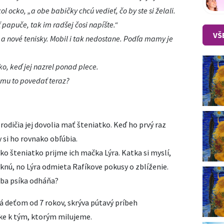
l ocko, „a obe babičky chcú vedieť, čo by ste si želali.
papuče, tak im radšej čosi napíšte.“
VŠ
 a nové tenisky. Mobil i tak nedostane. Podľa mamy je
ko, keď jej nazrel ponad plece.
mu to povedať teraz?
rodičia jej dovolia mať šteniatko. Keď ho prvý raz
ny si ho rovnako obľúbia.
ko šteniatko prijme ich mačka Lýra. Katka si myslí,
knú, no Lýra odmieta Rafíkove pokusy o zblíženie.
eba psíka odháňa?
á deťom od 7 rokov, skrýva pútavý príbeh
ske k tým, ktorým milujeme.