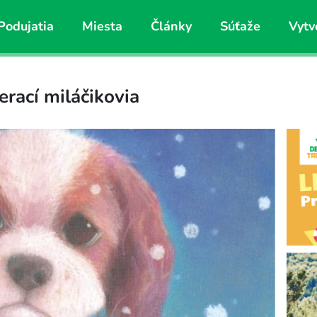
Podujatia
Miesta
Články
Súťaže
Vytv
ierací miláčikovia