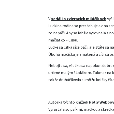
V
seriáli o zvieracích miláčikoch
vyšl
Luckina rodina sa presťahuje a ona st
to nepáči. Aby sa ľahšie vyrovnala s 
mačiatko – Cilku.
Lucke sa Cilka síce páči, ale stále sa
Úbohá mačička je zmätená a cíti sa o
Nebojte sa, všetko sa napokon dobre s
určené malým školákom. Takmer na kaž
takže druháčikovia si môžu knižky číta
Autorka týchto knižiek
Holly Webbo
Vyrastala so psíkmi, mačkou a škrečka