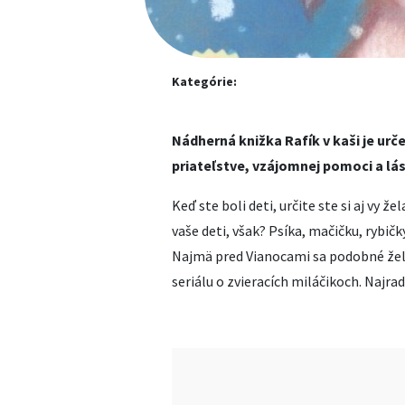
Kategórie:
Nádherná knižka Rafík v kaši je urč
priateľstve, vzájomnej pomoci a lá
Keď ste boli deti, určite ste si aj vy 
vaše deti, však? Psíka, mačičku, rybičk
Najmä pred Vianocami sa podobné žel
seriálu o zvieracích miláčikoch. Najr