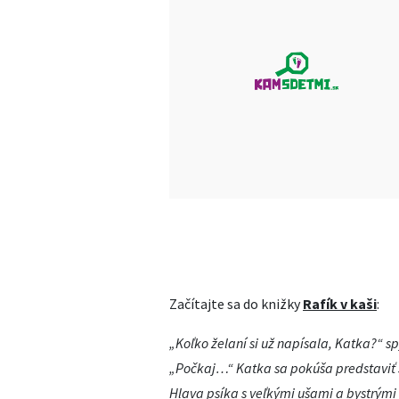
Začítajte sa do knižky
Rafík v kaši
:
„Koľko želaní si už napísala, Katka?“ sp
„Počkaj…“ Katka sa pokúša predstaviť s
Hlava psíka s veľkými ušami a bystrými