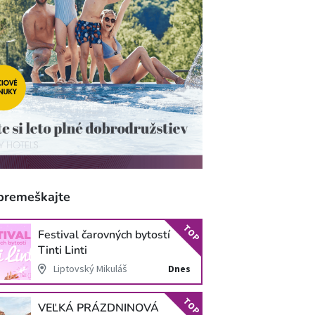
premeškajte
TOP
Festival čarovných bytostí
Tinti Linti
Liptovský Mikuláš
Dnes
TOP
VEĽKÁ PRÁZDNINOVÁ