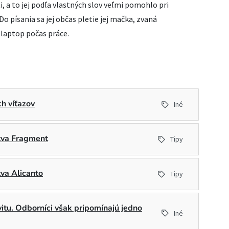
, a to jej podľa vlastných slov veľmi pomohlo pri
 Do písania sa jej občas pletie jej mačka, zvaná
 laptop počas práce.
h víťazov
Iné
stva Fragment
Tipy
tva Alicanto
Tipy
ivitu. Odborníci však pripomínajú jedno
Iné