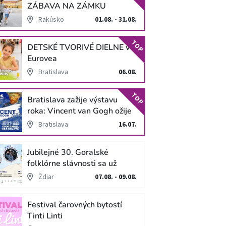
ZÁBAVA NA ZÁMKU
SCHLOSS HOF
Rakúsko
01.08. - 31.08.
TOP
DETSKÉ TVORIVÉ DIELNE v
Eurovea
Bratislava
06.08.
TOP
Bratislava zažije výstavu
roka: Vincent van Gogh ožije
v unikátnej imerzívnej šou!
Bratislava
16.07.
Jubilejné 30. Goralské
folklórne slávnosti sa už
blížia
Ždiar
07.08. - 09.08.
Festival čarovných bytostí
Tinti Linti