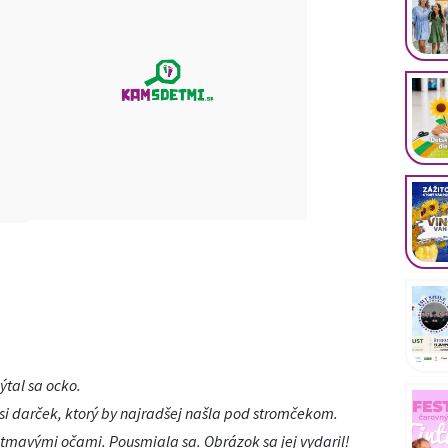
ýtal sa ocko.
i darček, ktorý by najradšej našla pod stromčekom.
 tmavými očami. Pousmiala sa. Obrázok sa jej vydaril!