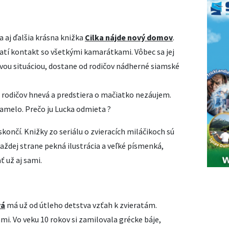
a aj ďalšia krásna knižka
Cilka nájde nový domov
.
ratí kontakt so všetkými kamarátkami. Vôbec sa jej
novou situáciou, dostane od rodičov nádherné siamské
 na rodičov hnevá a predstiera o mačiatko nezáujem.
samelo. Prečo ju Lucka odmieta ?
končí. Knižky zo seriálu o zvieracích miláčikoch sú
dej strane pekná ilustrácia a veľké písmenká,
ť už aj sami.
vá
má už od útleho detstva vzťah k zvieratám.
mi. Vo veku 10 rokov si zamilovala grécke báje,