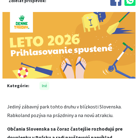
Zdieľať príspevok:
Kategórie:
Iné
Jediný zábavný park tohto druhu v blízkosti Slovenska.
Rabkoland pozýva na prázdniny a na novú atrakciu.
Občania Slovenska sa čoraz častejšie rozhodujú pre
dovolenku v Poľsku a radi navštevujú napríklad