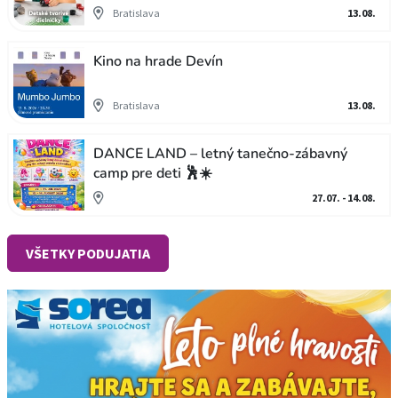
Bratislava
13.08.
Kino na hrade Devín
Bratislava
13.08.
DANCE LAND – letný tanečno-zábavný
camp pre deti 🕺☀️
27.07. - 14.08.
VŠETKY PODUJATIA