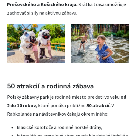
Prešovského a Košického kraja.
Krátka trasa umožňuje
zachovať si sily na aktívnu zábavu.
50 atrakcií a rodinná zábava
Poľský zábavný park je rodinné miesto pre deti vo veku
od
2 do 10 rokov,
ktoré ponúka približne
50 atrakcií.
V
Rabkolande na návštevníkov čakajú okrem iného:
klasické kolotoče a rodinné horské dráhy,
interaktívne zmyslové zóny, rozsiahle detské ihriská a