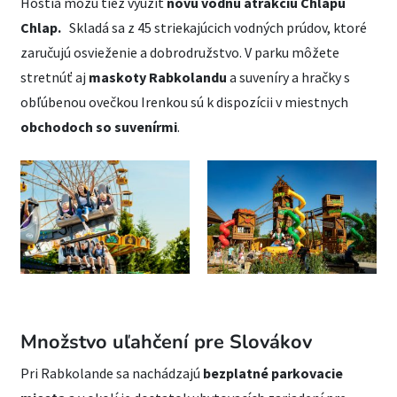
Hostia môžu tiež využiť
novú vodnú atrakciu Chlapu
Chlap.
Skladá sa z 45 striekajúcich vodných prúdov, ktoré
zaručujú osvieženie a dobrodružstvo. V parku môžete
stretnúť aj
maskoty Rabkolandu
a suveníry a hračky s
obľúbenou ovečkou Irenkou sú k dispozícii v miestnych
obchodoch so suvenírmi
.
Množstvo uľahčení pre Slovákov
Pri Rabkolande sa nachádzajú
bezplatné parkovacie