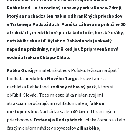
Rabkoland. Je to rodinný zábavný park v Rabce-Zdroji,
ktorý sa nachádza len 40 km od hraničných priechodov
v Trstenej a Podspádoch. Ponúka zábavu na približne 50
atrakciách, medzi ktoré patria kolotoče, horské dráhy,
detské ihriská atď. Výlet do Rabkolandu je skvelý
nápad na prázdniny, najmä keď je už pripravená nová
vodná atrakcia Chlapu-Chlap.
Rabka-Zdrój
je malebná obec v Poľsku, ležiaca na úpätí
Podhala,
neďaleko Nového Targu.
Práve tam sa
nachádza Rabkoland,
rodinný zábavný park
, ktorý si
obľúbili Slováci. Toto miesto láka nielen svojimi
atrakciami a očarujúcim vzhľadom, ale aj
ľahkou
dostupnosťou.
Nachádza sa len
40 km
od hraničných
priechodov
v Trstenej a Podspádoch
, vďaka čomu sa stalo
častým cieľom návštev obyvateľov
Žilinského,