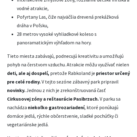
vodné atrakcie,
Pofyrtany Las, čiže najväčšia drevená prekážková
dráha v Poľsku,
28 metrov vysoké vyhliadkové koleso s
panoramatickým výhľadom na hory.
Tieto miesta zabávajú, podnecujú kreativitu a umožňujú
pohyb na čerstvom vzduchu. Atrakcie môžu využívať nielen
deti, ale aj dospelí,
pretože Rabkoland je
priestor určený
pre celé rodiny.
V tejto sezóne zábavný park pripravil
novinky.
Jednou z nich je zrekonštruovaná časť
Cirkusovej zóny a reštaurácie Pasibrzuch.
V parku sa
nachádza
niekoľko gastrozariadení
, ktoré ponúkajú
domáce jedlá, rýchle občerstvenie, sladké pochúťky či
vegetariánske jedlá.