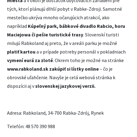
miesta
a v okolí je dostatok ubytovacích zariadení pre
tých, ktorí plánujú dlhší pobyt v Rabke-Zdroji. Samotné
mestečko ukrýva mnoho očarujúcich atrakcií, ako
napríklad
Kúpeľný park, bábkové divadlo Rabcio, horu
Maciejowa či pešie turistické trasy
. Slovenskí turisti
milujú Rabkoland aj preto, že v areáli parku je možné
platiť kartou
a v prípade potreby personál v pokladniach
vymení eurá za zloté
. Okrem toho je možné na stránke
www.rabkoland.sk
zakúpiť si lístky online
– čo je
obrovské uľahčenie. Navyše je celá webová stránka k
dispozícii aj v
slovenskej jazykovej verzii.
Adresa: Rabkoland, 34-700 Rabka-Zdrój, Rynek
Telefón: 48 570 390 988