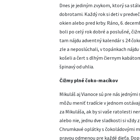
Dnes je jediným zvykom, ktorý sa stál
dobrotami. Každý rok si deti v predveč
okien alebo pred krby. Ráno, 6. decem
boli po celý rok dobré a poslušné, čiž
tam nájdu adventný kalendár s 24 čoko
zle a neposlúchali, v topánkach nájdu u
košeli a čert s dlhým čiernym kabáto
špinavý od uhlia.
Čižmy plné čoko-macíkov
Mikuláš aj Vianoce sú pre nás jednými s
môžu meniť tradície v jednom ostávajú
za Mikuláša, ak by si vaše ratolesti ne
alebo nie, jednu dve sladkosti si vždy 
Chrumkavé oplátky s čokoládovými 
pravou odmenou pre každé dieťa. Dopr