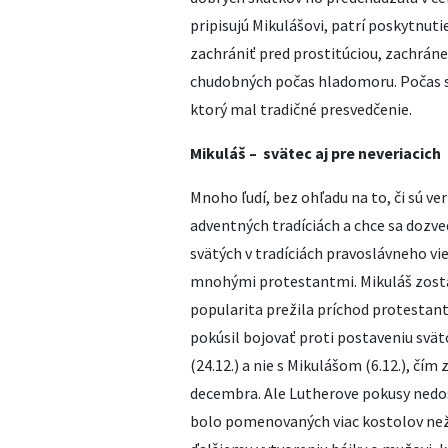
pripisujú Mikulášovi, patrí poskytnu
zachrániť pred prostitúciou, zachrán
chudobných počas hladomoru. Počas s
ktorý mal tradičné presvedčenie.
Mikuláš – svätec aj pre neveriacich
Mnoho ľudí, bez ohľadu na to, či sú ver
adventných tradíciách a chce sa dozve
svätých v tradíciách pravoslávneho vi
mnohými protestantmi. Mikuláš zostáv
popularita prežila príchod protestan
pokúsil bojovať proti postaveniu svät
(24.12.) a nie s Mikulášom (6.12.), čím
decembra. Ale Lutherove pokusy nedos
bolo pomenovaných viac kostolov než 