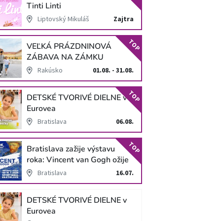
Tinti Linti
Liptovský Mikuláš
Zajtra
TOP
VEĽKÁ PRÁZDNINOVÁ
ZÁBAVA NA ZÁMKU
SCHLOSS HOF
Rakúsko
01.08. - 31.08.
TOP
DETSKÉ TVORIVÉ DIELNE v
Eurovea
Bratislava
06.08.
TOP
Bratislava zažije výstavu
roka: Vincent van Gogh ožije
v unikátnej imerzívnej šou!
Bratislava
16.07.
DETSKÉ TVORIVÉ DIELNE v
Eurovea