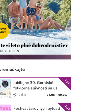
premeškajte
TOP
Jubilejné 30. Goralské
folklórne slávnosti sa už
blížia
Ždiar
07.08. - 09.08.
TOP
Festival čarovných bytostí