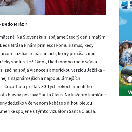
o Dedo Mráz ?
mätené. Na Slovensku si spájame Štedrý deň s malým
eda Mráza k nám priniesol komunizmus, kedy
starcom jazdiacim na saniach, ktorý prináša zimu.
arčeky spolu s Ježiškom, i keď mnoho rodín vďaka
si začína spája Vianoce s americkou verziou Ježiška –
ej z najznámejších a najpopulárnejších
. Coca-Cola prišla v 30-tych rokoch minulého
bola hlavná postava Santa Claus. Na každom kamióne
lený deduško v červenom kabáte s dlhou bielou
 Amerike spojené s týmto vizuálom Santa Clausa.