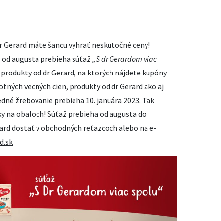
r Gerard máte šancu vyhrať neskutočné ceny!
m od augusta prebieha súťaž
„S dr Gerardom viac
ť produkty od dr Gerard, na ktorých nájdete kupóny
tných vecných cien, produkty od dr Gerard ako aj
dné žrebovanie prebieha 10. januára 2023. Tak
ky na obaloch! Súťaž prebieha od augusta do
ard dostať v obchodných reťazcoch alebo na e-
d.sk