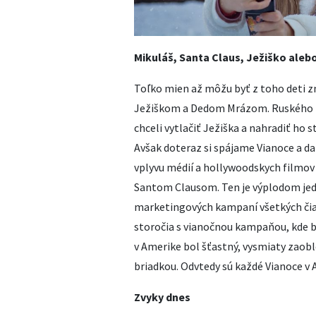
Mikuláš, Santa Claus, Ježiško aleb
Toľko mien až môžu byť z toho deti z
Ježiškom a Dedom Mrázom. Ruského D
chceli vytlačiť Ježiška a nahradiť ho 
Avšak doteraz si spájame Vianoce a d
vplyvu médií a hollywoodskych filmov 
Santom Clausom. Ten je výplodom jedn
marketingových kampaní všetkých čias
storočia s vianočnou kampaňou, kde 
v Amerike bol šťastný, vysmiaty zaob
briadkou. Odvtedy sú každé Vianoce v
Zvyky dnes