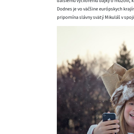
ďalšiemu vytvoreniu bájky o mužovi, 
Dodnes je vo väčšine európskych krají
pripomína slávny svätý Mikuláš v spoj