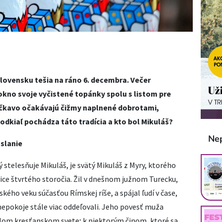
Slovensku tešia na ráno 6. decembra. Večer
okno svoje vyčistené topánky spolu s listom pre
očkavo očakávajú čižmy naplnené dobrotami,
odkiaľ pochádza táto tradícia a kto bol Mikuláš?
Ne
oslanie
 stelesňuje Mikuláš, je svätý Mikuláš z Myry, ktorého
vice štvrtého storočia. Žil v dnešnom južnom Turecku,
ého veku súčasťou Rímskej ríše, a spájal ľudí v čase,
 nepokoje stále viac oddeľovali. Jeho povesť muža
elom kresťanskom svete; k niektorým činom, ktoré sa