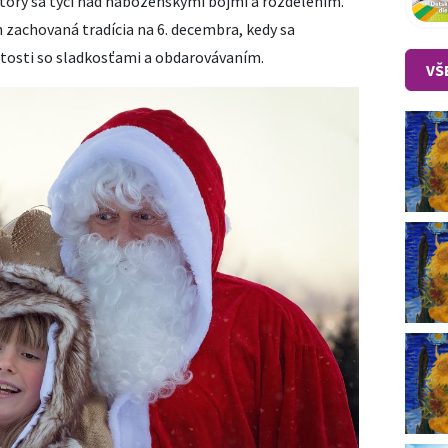
ktorý sa týči nad náboženskými bojmi a rozdelením.
n zachovaná tradícia na 6. decembra, kedy sa
itosti so sladkosťami a obdarovávaním.
VŠ