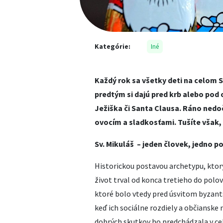
Kategórie:
Iné
Každý rok sa všetky deti na celom 
predtým si dajú pred krb alebo pod 
Ježiška či Santa Clausa. Ráno ned
ovocím a sladkosťami. Tušíte však, 
Sv. Mikuláš – jeden človek, jedno p
Historickou postavou archetypu, ktorý
život trval od konca tretieho do polo
ktoré bolo vtedy pred úsvitom byzantsk
keď ich sociálne rozdiely a občianske
dobrých skutkov ho predchádzala v c