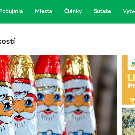
Podujatia
Miesta
Články
Súťaže
Vytv
kostí