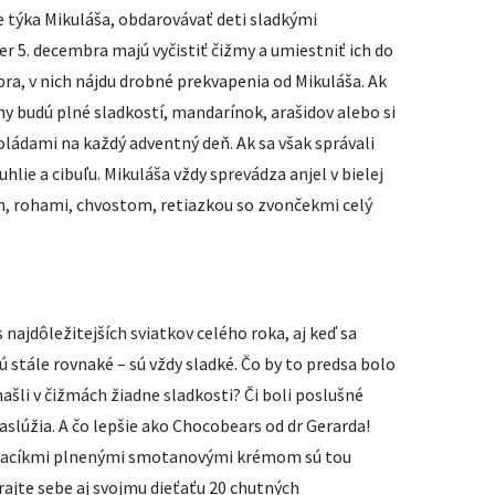
e týka Mikuláša, obdarovávať deti sladkými
er 5. decembra majú vyčistiť čižmy a umiestniť ich do
bra, v nich nájdu drobné prekvapenia od Mikuláša. Ak
my budú plné sladkostí, mandarínok, arašidov alebo si
ládami na každý adventný deň. Ak sa však správali
hlie a cibuľu. Mikuláša vždy sprevádza anjel v bielej
m, rohami, chvostom, retiazkou so zvončekmi celý
 najdôležitejších sviatkov celého roka, aj keď sa
 stále rovnaké – sú vždy sladké. Čo by to predsa bolo
našli v čižmách žiadne sladkosti? Či boli poslušné
zaslúžia. A čo lepšie ako Chocobears od dr Gerarda!
macíkmi plnenými smotanovými krémom sú tou
ajte sebe aj svojmu dieťaťu 20 chutných