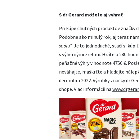
S dr Gerard môžete aj vyhrať
Pri kúpe chutných produktov značky d
Podobne ako minulý rok, aj teraz ná
spolu“.
Je to jednoduché, stačí si kúpi
s výhernými žrebmi. Hráte o 280 hodno
peňažné výhry v hodnote 4750 €. Posle
neváhajte, maškrťte a hľadajte nálep
decembra 2022. Výrobky značky dr Ger
shope. Viac informácii na
www.drgerar