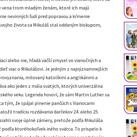
tie vena trom mladým ženám, ktoré ich majú
enie nevinných ľudí pred popravou a kŕmenie
vojho života sa Mikuláš stal oddaným biskupom,
iaci alebo nie, hľadá väčší zmysel vo vianočných a
dieť viac o Mikulášovi. Je jedným z najvýznamnejších
erovyznania, milovaný katolíkmi a anglikánmi a
a ako jeden z mála svätých, ktorých univerzálna
tského veku. Legenda hovorí, že sám Martin Luther sa
ca tým, že spájal plnenie pančúch s Vianocami
 založil tradíciu rozdávania darčekov 24. alebo 25.
iahli svoje úplné zámery, pretože podľa Mikuláša
podľa ktoréhokoľvek iného svätca. To prispelo k